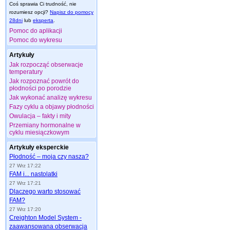
Coś sprawia Ci trudność, nie
rozumiesz opcji?
Napisz do pomocy
28dni
lub
eksperta
.
Pomoc do aplikacji
Pomoc do wykresu
Artykuły
Jak rozpocząć obserwacje
temperatury
Jak rozpoznać powrót do
płodności po porodzie
Jak wykonać analizę wykresu
Fazy cyklu a objawy płodności
Owulacja – fakty i mity
Przemiany hormonalne w
cyklu miesiączkowym
Artykuły eksperckie
Płodność – moja czy nasza?
27 Wrz 17:22
FAM i... nastolatki
27 Wrz 17:21
Dlaczego warto stosować
FAM?
27 Wrz 17:20
Creighton Model System -
zaawansowana obserwacja