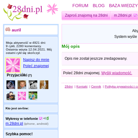
FORUM
BLOG
BAZA WIEDZY
Zaproś znajomą na 28dni
m.28dni.pl
auril
Aby
System wyśle 
Moja aktywność w 4921 dni:
Mój opis
9 cykli, 2280 komentarzy.
Ostatnia wizyta
12.04.2021
. Mój
ostatni cykl się skończył.
Opis nie został jeszcze zredagowany.
Napisz do mnie
Poleć znajomej
Poleć 28dni znajomej.
Wyślij wiadomość.
Przyjaciółki
(7)
28dni
|
Kontakt
|
Cennik
|
Polityka prywatności i 
Kto jest on-line:
Wykresy w telefonie
m.28dni.pl
(iphone, android)
Szybka pomoc!