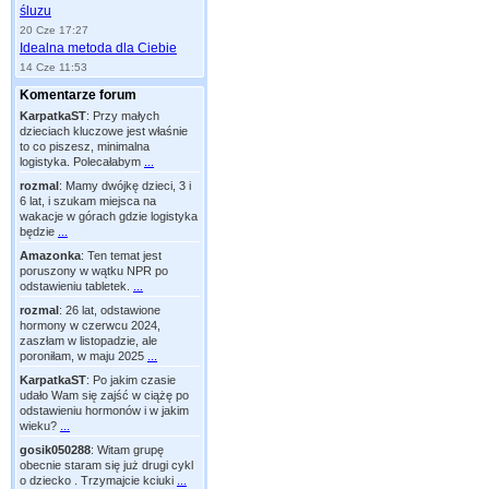
śluzu
20 Cze 17:27
Idealna metoda dla Ciebie
14 Cze 11:53
Komentarze forum
KarpatkaST
:
Przy małych
dzieciach kluczowe jest właśnie
to co piszesz, minimalna
logistyka. Polecałabym
...
rozmal
:
Mamy dwójkę dzieci, 3 i
6 lat, i szukam miejsca na
wakacje w górach gdzie logistyka
będzie
...
Amazonka
:
Ten temat jest
poruszony w wątku NPR po
odstawieniu tabletek.
...
rozmal
:
26 lat, odstawione
hormony w czerwcu 2024,
zaszłam w listopadzie, ale
poroniłam, w maju 2025
...
KarpatkaST
:
Po jakim czasie
udało Wam się zajść w ciążę po
odstawieniu hormonów i w jakim
wieku?
...
gosik050288
:
Witam grupę
obecnie staram się już drugi cykl
o dziecko . Trzymajcie kciuki
...