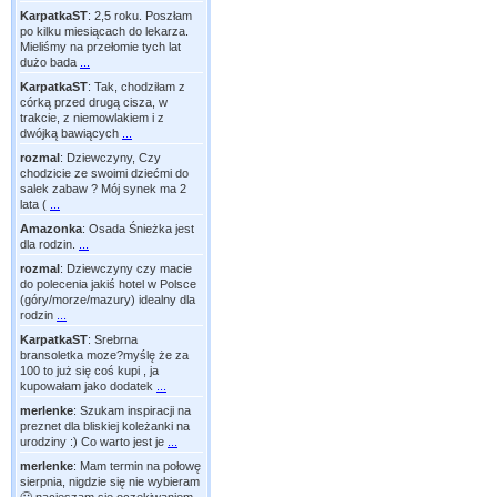
KarpatkaST
:
2,5 roku. Poszłam
po kilku miesiącach do lekarza.
Mieliśmy na przełomie tych lat
dużo bada
...
KarpatkaST
:
Tak, chodziłam z
córką przed drugą cisza, w
trakcie, z niemowlakiem i z
dwójką bawiących
...
rozmal
:
Dziewczyny, Czy
chodzicie ze swoimi dziećmi do
salek zabaw ? Mój synek ma 2
lata (
...
Amazonka
:
Osada Śnieżka jest
dla rodzin.
...
rozmal
:
Dziewczyny czy macie
do polecenia jakiś hotel w Polsce
(góry/morze/mazury) idealny dla
rodzin
...
KarpatkaST
:
Srebrna
bransoletka moze?myślę że za
100 to już się coś kupi , ja
kupowałam jako dodatek
...
merlenke
:
Szukam inspiracji na
preznet dla bliskiej koleżanki na
urodziny :) Co warto jest je
...
merlenke
:
Mam termin na połowę
sierpnia, nigdzie się nie wybieram