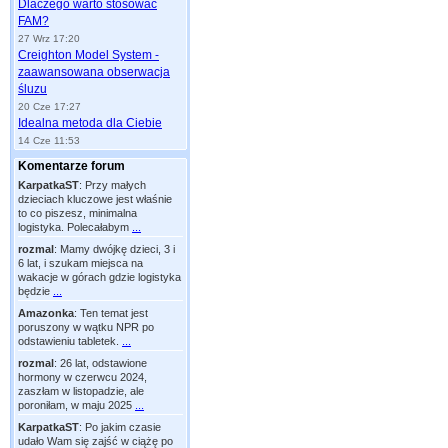
Dlaczego warto stosować
FAM?
27 Wrz 17:20
Creighton Model System -
zaawansowana obserwacja
śluzu
20 Cze 17:27
Idealna metoda dla Ciebie
14 Cze 11:53
Komentarze forum
KarpatkaST
:
Przy małych
dzieciach kluczowe jest właśnie
to co piszesz, minimalna
logistyka. Polecałabym
...
rozmal
:
Mamy dwójkę dzieci, 3 i
6 lat, i szukam miejsca na
wakacje w górach gdzie logistyka
będzie
...
Amazonka
:
Ten temat jest
poruszony w wątku NPR po
odstawieniu tabletek.
...
rozmal
:
26 lat, odstawione
hormony w czerwcu 2024,
zaszłam w listopadzie, ale
poroniłam, w maju 2025
...
KarpatkaST
:
Po jakim czasie
udało Wam się zajść w ciążę po