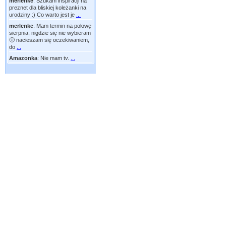
merlenke
:
Szukam inspiracji na
preznet dla bliskiej koleżanki na
urodziny :) Co warto jest je
...
merlenke
:
Mam termin na połowę
sierpnia, nigdzie się nie wybieram
🙂 nacieszam się oczekiwaniem,
do
...
Amazonka
:
Nie mam tv.
...