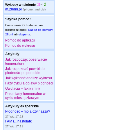
Wykresy w telefonie
m.28dni.pl
(iphone, android)
Szybka pomoc!
Coś sprawia Ci trudność, nie
rozumiesz opcji?
Napisz do pomocy
28dni
lub
eksperta
.
Pomoc do aplikacji
Pomoc do wykresu
Artykuły
Jak rozpocząć obserwacje
temperatury
Jak rozpoznać powrót do
płodności po porodzie
Jak wykonać analizę wykresu
Fazy cyklu a objawy płodności
Owulacja – fakty i mity
Przemiany hormonalne w
cyklu miesiączkowym
Artykuły eksperckie
Płodność – moja czy nasza?
27 Wrz 17:22
FAM i... nastolatki
27 Wrz 17:21