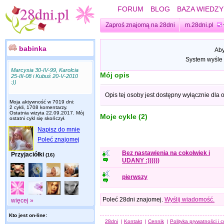
FORUM
BLOG
BAZA WIEDZY
Zaproś znajomą na 28dni
m.28dni.pl
babinka
Aby
System wyśle 
Marcysia 30-IV-99, Karolcia
Mój opis
25-III-08 i Kubuś 20-V-2010
:))
Opis tej osoby jest dostępny wyłącznie dla
Moja aktywność w 7019 dni:
2 cykli, 1708 komentarzy.
Ostatnia wizyta
22.09.2017
. Mój
Moje cykle (2)
ostatni cykl się skończył.
Napisz do mnie
Poleć znajomej
Bez nastawienia na cokolwiek i
Przyjaciółki
(16)
UDANY :))))))
pierwszy
Poleć 28dni znajomej.
Wyślij wiadomość.
więcej »
Kto jest on-line:
28dni
|
Kontakt
|
Cennik
|
Polityka prywatności i 