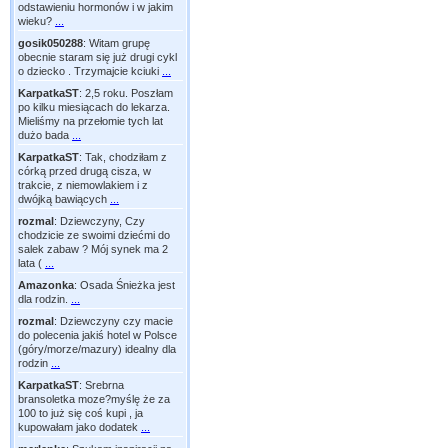
odstawieniu hormonów i w jakim
wieku?
...
gosik050288
:
Witam grupę
obecnie staram się już drugi cykl
o dziecko . Trzymajcie kciuki
...
KarpatkaST
:
2,5 roku. Poszłam
po kilku miesiącach do lekarza.
Mieliśmy na przełomie tych lat
dużo bada
...
KarpatkaST
:
Tak, chodziłam z
córką przed drugą cisza, w
trakcie, z niemowlakiem i z
dwójką bawiących
...
rozmal
:
Dziewczyny, Czy
chodzicie ze swoimi dziećmi do
salek zabaw ? Mój synek ma 2
lata (
...
Amazonka
:
Osada Śnieżka jest
dla rodzin.
...
rozmal
:
Dziewczyny czy macie
do polecenia jakiś hotel w Polsce
(góry/morze/mazury) idealny dla
rodzin
...
KarpatkaST
:
Srebrna
bransoletka moze?myślę że za
100 to już się coś kupi , ja
kupowałam jako dodatek
...