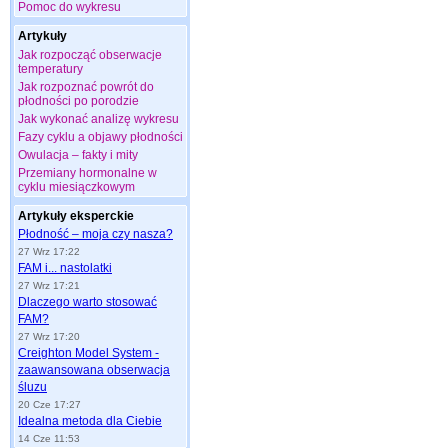
Pomoc do wykresu
Artykuły
Jak rozpocząć obserwacje
temperatury
Jak rozpoznać powrót do
płodności po porodzie
Jak wykonać analizę wykresu
Fazy cyklu a objawy płodności
Owulacja – fakty i mity
Przemiany hormonalne w
cyklu miesiączkowym
Artykuły eksperckie
Płodność – moja czy nasza?
27 Wrz 17:22
FAM i... nastolatki
27 Wrz 17:21
Dlaczego warto stosować
FAM?
27 Wrz 17:20
Creighton Model System -
zaawansowana obserwacja
śluzu
20 Cze 17:27
Idealna metoda dla Ciebie
14 Cze 11:53