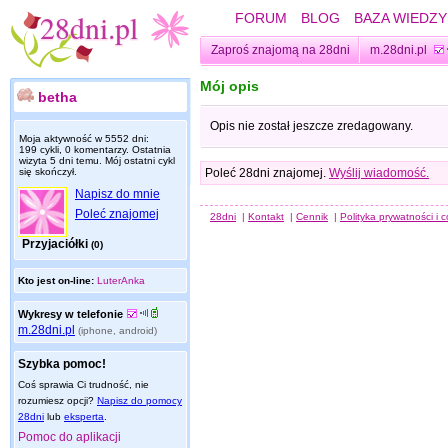
FORUM
BLOG
BAZA WIEDZY
Zaproś znajomą na 28dni
m.28dni.pl
Mój opis
betha
Opis nie został jeszcze zredagowany.
Moja aktywność w 5552 dni:
199 cykli, 0 komentarzy. Ostatnia
wizyta
5 dni temu
. Mój ostatni cykl
się skończył.
Poleć 28dni znajomej.
Wyślij wiadomość.
Napisz do mnie
Poleć znajomej
28dni
|
Kontakt
|
Cennik
|
Polityka prywatności i 
Przyjaciółki
(0)
Kto jest on-line:
LuterAnka
Wykresy w telefonie
m.28dni.pl
(iphone, android)
Szybka pomoc!
Coś sprawia Ci trudność, nie
rozumiesz opcji?
Napisz do pomocy
28dni
lub
eksperta
.
Pomoc do aplikacji