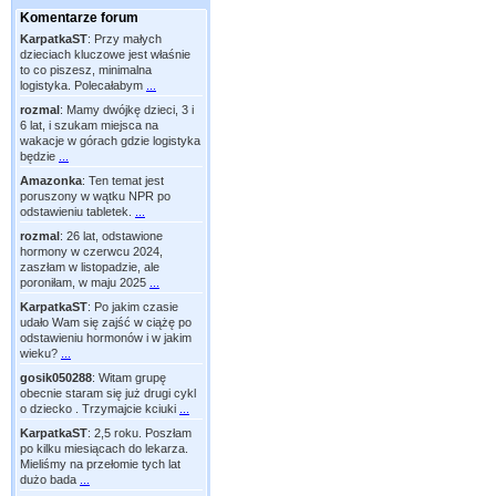
Komentarze forum
KarpatkaST
:
Przy małych
dzieciach kluczowe jest właśnie
to co piszesz, minimalna
logistyka. Polecałabym
...
rozmal
:
Mamy dwójkę dzieci, 3 i
6 lat, i szukam miejsca na
wakacje w górach gdzie logistyka
będzie
...
Amazonka
:
Ten temat jest
poruszony w wątku NPR po
odstawieniu tabletek.
...
rozmal
:
26 lat, odstawione
hormony w czerwcu 2024,
zaszłam w listopadzie, ale
poroniłam, w maju 2025
...
KarpatkaST
:
Po jakim czasie
udało Wam się zajść w ciążę po
odstawieniu hormonów i w jakim
wieku?
...
gosik050288
:
Witam grupę
obecnie staram się już drugi cykl
o dziecko . Trzymajcie kciuki
...
KarpatkaST
:
2,5 roku. Poszłam
po kilku miesiącach do lekarza.
Mieliśmy na przełomie tych lat
dużo bada
...