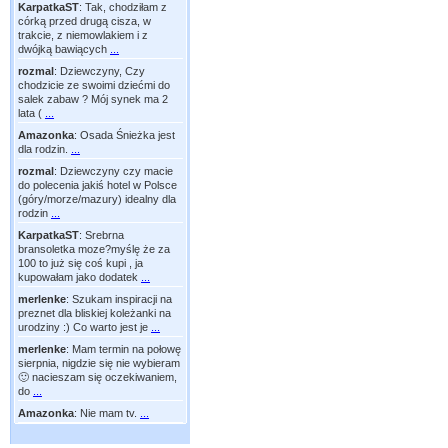
KarpatkaST
:
Tak, chodziłam z
córką przed drugą cisza, w
trakcie, z niemowlakiem i z
dwójką bawiących
...
rozmal
:
Dziewczyny, Czy
chodzicie ze swoimi dziećmi do
salek zabaw ? Mój synek ma 2
lata (
...
Amazonka
:
Osada Śnieżka jest
dla rodzin.
...
rozmal
:
Dziewczyny czy macie
do polecenia jakiś hotel w Polsce
(góry/morze/mazury) idealny dla
rodzin
...
KarpatkaST
:
Srebrna
bransoletka moze?myślę że za
100 to już się coś kupi , ja
kupowałam jako dodatek
...
merlenke
:
Szukam inspiracji na
preznet dla bliskiej koleżanki na
urodziny :) Co warto jest je
...
merlenke
:
Mam termin na połowę
sierpnia, nigdzie się nie wybieram
🙂 nacieszam się oczekiwaniem,
do
...
Amazonka
:
Nie mam tv.
...