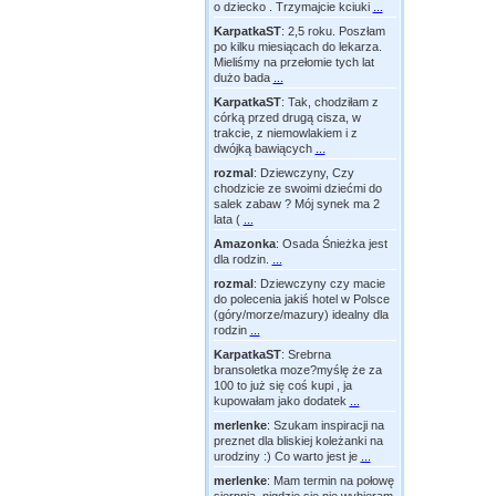
o dziecko . Trzymajcie kciuki
...
KarpatkaST
:
2,5 roku. Poszłam
po kilku miesiącach do lekarza.
Mieliśmy na przełomie tych lat
dużo bada
...
KarpatkaST
:
Tak, chodziłam z
córką przed drugą cisza, w
trakcie, z niemowlakiem i z
dwójką bawiących
...
rozmal
:
Dziewczyny, Czy
chodzicie ze swoimi dziećmi do
salek zabaw ? Mój synek ma 2
lata (
...
Amazonka
:
Osada Śnieżka jest
dla rodzin.
...
rozmal
:
Dziewczyny czy macie
do polecenia jakiś hotel w Polsce
(góry/morze/mazury) idealny dla
rodzin
...
KarpatkaST
:
Srebrna
bransoletka moze?myślę że za
100 to już się coś kupi , ja
kupowałam jako dodatek
...
merlenke
:
Szukam inspiracji na
preznet dla bliskiej koleżanki na
urodziny :) Co warto jest je
...
merlenke
:
Mam termin na połowę