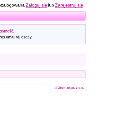
ezalogowana
Zaloguj się
lub
Zarejestruj się
adomość
.
es email tej osoby.
© 28dni.pl sp. z o.o.