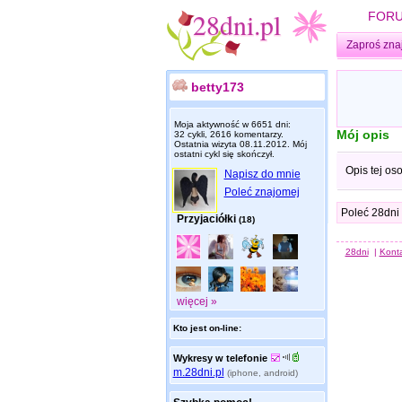
FOR
Zaproś zna
betty173
Moja aktywność w 6651 dni:
Mój opis
32 cykli, 2616 komentarzy.
Ostatnia wizyta
08.11.2012
. Mój
ostatni cykl się skończył.
Opis tej os
Napisz do mnie
Poleć znajomej
Poleć 28dni
Przyjaciółki
(18)
28dni
|
Kont
więcej »
Kto jest on-line:
Wykresy w telefonie
m.28dni.pl
(iphone, android)