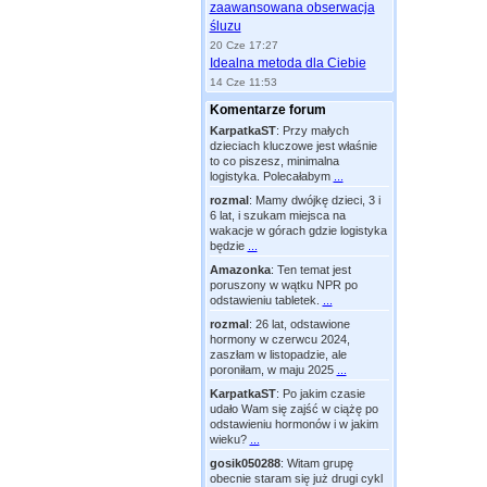
zaawansowana obserwacja
śluzu
20 Cze 17:27
Idealna metoda dla Ciebie
14 Cze 11:53
Komentarze forum
KarpatkaST
:
Przy małych
dzieciach kluczowe jest właśnie
to co piszesz, minimalna
logistyka. Polecałabym
...
rozmal
:
Mamy dwójkę dzieci, 3 i
6 lat, i szukam miejsca na
wakacje w górach gdzie logistyka
będzie
...
Amazonka
:
Ten temat jest
poruszony w wątku NPR po
odstawieniu tabletek.
...
rozmal
:
26 lat, odstawione
hormony w czerwcu 2024,
zaszłam w listopadzie, ale
poroniłam, w maju 2025
...
KarpatkaST
:
Po jakim czasie
udało Wam się zajść w ciążę po
odstawieniu hormonów i w jakim
wieku?
...
gosik050288
:
Witam grupę
obecnie staram się już drugi cykl