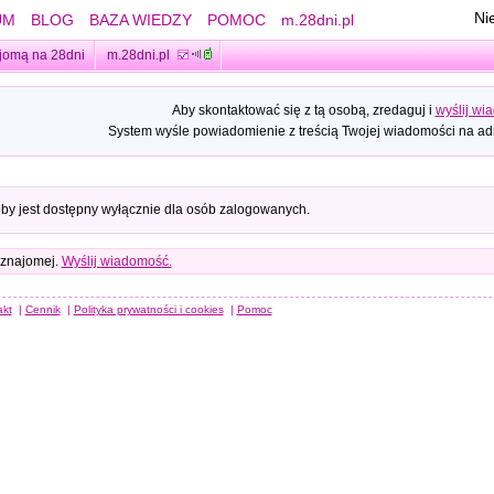
Ni
UM
BLOG
BAZA WIEDZY
POMOC
m.28dni.pl
jomą na 28dni
m.28dni.pl
Aby skontaktować się z tą osobą, zredaguj i
wyślij wi
System wyśle powiadomienie z treścią Twojej wiadomości na adr
oby jest dostępny wyłącznie dla osób zalogowanych.
 znajomej.
Wyślij wiadomość.
akt
|
Cennik
|
Polityka prywatności i cookies
|
Pomoc