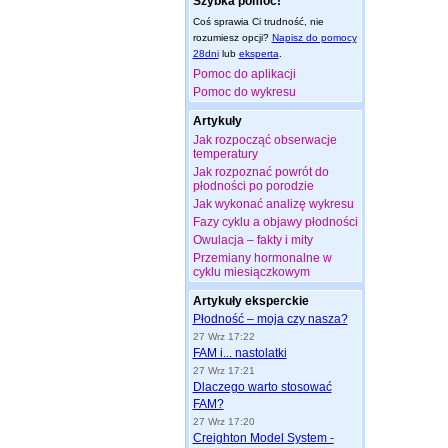
Szybka pomoc!
Coś sprawia Ci trudność, nie
rozumiesz opcji?
Napisz do pomocy
28dni
lub
eksperta
.
Pomoc do aplikacji
Pomoc do wykresu
Artykuły
Jak rozpocząć obserwacje
temperatury
Jak rozpoznać powrót do
płodności po porodzie
Jak wykonać analizę wykresu
Fazy cyklu a objawy płodności
Owulacja – fakty i mity
Przemiany hormonalne w
cyklu miesiączkowym
Artykuły eksperckie
Płodność – moja czy nasza?
27 Wrz 17:22
FAM i... nastolatki
27 Wrz 17:21
Dlaczego warto stosować
FAM?
27 Wrz 17:20
Creighton Model System -