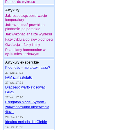
Pomoc do wykresu
Artykuły
Jak rozpocząć obserwacje
temperatury
Jak rozpoznać powrót do
płodności po porodzie
Jak wykonać analizę wykresu
Fazy cyklu a objawy płodności
Owulacja – fakty i mity
Przemiany hormonalne w
cyklu miesiączkowym
Artykuły eksperckie
Płodność – moja czy nasza?
27 Wrz 17:22
FAM i... nastolatki
27 Wrz 17:21
Dlaczego warto stosować
FAM?
27 Wrz 17:20
Creighton Model System -
zaawansowana obserwacja
śluzu
20 Cze 17:27
Idealna metoda dla Ciebie
14 Cze 11:53