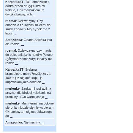
KarpatkaST
:
Tak, chodziłam z
córką przed drugą cisza, w
trakcie, z niemowlakiem i z
dwójką bawiących
...
rozmal
:
Dziewczyny, Czy
chodzicie ze swoimi dziećmi do
salek zabaw ? Mój synek ma 2
lata (
...
Amazonka
:
Osada Śnieżka jest
dla rodzin.
...
rozmal
:
Dziewczyny czy macie
do polecenia jakiś hotel w Polsce
(góry/morze/mazury) idealny dla
rodzin
...
KarpatkaST
:
Srebrna
bransoletka moze?myślę że za
100 to już się coś kupi , ja
kupowałam jako dodatek
...
merlenke
:
Szukam inspiracji na
preznet dla bliskiej koleżanki na
urodziny :) Co warto jest je
...
merlenke
:
Mam termin na połowę
sierpnia, nigdzie się nie wybieram
🙂 nacieszam się oczekiwaniem,
do
...
Amazonka
:
Nie mam tv.
...