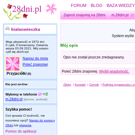
FORUM
BLOG
BAZA WIEDZY
Zaproś znajomą na 28dni
m.28dni.pl
bialaowieczka
Aby
System wyśle 
Moja aktywność w 1874 dni:
Mój opis
0 cykli, 0 komentarzy. Ostatnia
wizyta
03.09.2021
. Mój ostatni
cykl się skończył.
Opis nie został jeszcze zredagowany.
Napisz do mnie
Poleć znajomej
Poleć 28dni znajomej.
Wyślij wiadomość.
Przyjaciółki
(0)
Kto jest on-line:
28dni
|
Kontakt
|
Cennik
|
Polityka prywatności i 
Wykresy w telefonie
m.28dni.pl
(iphone, android)
Szybka pomoc!
Coś sprawia Ci trudność, nie
rozumiesz opcji?
Napisz do pomocy
28dni
lub
eksperta
.
Pomoc do aplikacji