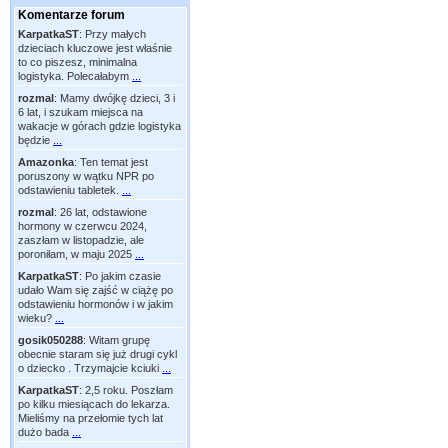
Komentarze forum
KarpatkaST
:
Przy małych
dzieciach kluczowe jest właśnie
to co piszesz, minimalna
logistyka. Polecałabym
...
rozmal
:
Mamy dwójkę dzieci, 3 i
6 lat, i szukam miejsca na
wakacje w górach gdzie logistyka
będzie
...
Amazonka
:
Ten temat jest
poruszony w wątku NPR po
odstawieniu tabletek.
...
rozmal
:
26 lat, odstawione
hormony w czerwcu 2024,
zaszłam w listopadzie, ale
poroniłam, w maju 2025
...
KarpatkaST
:
Po jakim czasie
udało Wam się zajść w ciążę po
odstawieniu hormonów i w jakim
wieku?
...
gosik050288
:
Witam grupę
obecnie staram się już drugi cykl
o dziecko . Trzymajcie kciuki
...
KarpatkaST
:
2,5 roku. Poszłam
po kilku miesiącach do lekarza.
Mieliśmy na przełomie tych lat
dużo bada
...