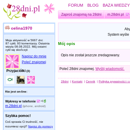
FORUM
BLOG
BAZA WIEDZY
Zaproś znajomą na 28dni
m.28dni.pl
celina1970
Aby
System wyśle 
Moja aktywność w 5667 dni:
Mój opis
87 cykli, 93 komentarzy. Ostatnia
wizyta
08.08.2022
. Mój ostatni
cykl się skończył.
Opis nie został jeszcze zredagowany.
Napisz do mnie
Poleć znajomej
Poleć 28dni znajomej.
Wyślij wiadomość.
Przyjaciółki
(3)
28dni
|
Kontakt
|
Cennik
|
Polityka prywatności i 
Kto jest on-line:
Wykresy w telefonie
m.28dni.pl
(iphone, android)
Szybka pomoc!
Coś sprawia Ci trudność, nie
rozumiesz opcji?
Napisz do pomocy