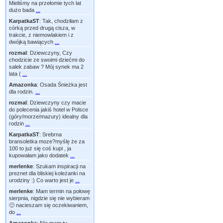
Mieliśmy na przełomie tych lat
dużo bada
...
KarpatkaST
:
Tak, chodziłam z
córką przed drugą cisza, w
trakcie, z niemowlakiem i z
dwójką bawiących
...
rozmal
:
Dziewczyny, Czy
chodzicie ze swoimi dziećmi do
salek zabaw ? Mój synek ma 2
lata (
...
Amazonka
:
Osada Śnieżka jest
dla rodzin.
...
rozmal
:
Dziewczyny czy macie
do polecenia jakiś hotel w Polsce
(góry/morze/mazury) idealny dla
rodzin
...
KarpatkaST
:
Srebrna
bransoletka moze?myślę że za
100 to już się coś kupi , ja
kupowałam jako dodatek
...
merlenke
:
Szukam inspiracji na
preznet dla bliskiej koleżanki na
urodziny :) Co warto jest je
...
merlenke
:
Mam termin na połowę
sierpnia, nigdzie się nie wybieram
🙂 nacieszam się oczekiwaniem,
do
...