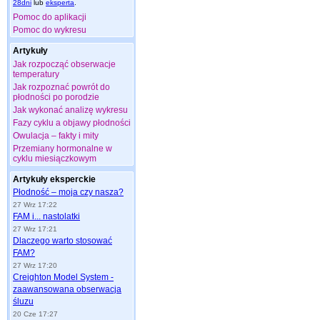
28dni
lub
eksperta
.
Pomoc do aplikacji
Pomoc do wykresu
Artykuły
Jak rozpocząć obserwacje
temperatury
Jak rozpoznać powrót do
płodności po porodzie
Jak wykonać analizę wykresu
Fazy cyklu a objawy płodności
Owulacja – fakty i mity
Przemiany hormonalne w
cyklu miesiączkowym
Artykuły eksperckie
Płodność – moja czy nasza?
27 Wrz 17:22
FAM i... nastolatki
27 Wrz 17:21
Dlaczego warto stosować
FAM?
27 Wrz 17:20
Creighton Model System -
zaawansowana obserwacja
śluzu
20 Cze 17:27