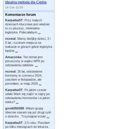
Idealna metoda dla Ciebie
14 Cze 11:53
Komentarze forum
KarpatkaST
:
Przy małych
dzieciach kluczowe jest właśnie
to co piszesz, minimalna
logistyka. Polecałabym
...
rozmal
:
Mamy dwójkę dzieci, 3 i
6 lat, i szukam miejsca na
wakacje w górach gdzie logistyka
będzie
...
Amazonka
:
Ten temat jest
poruszony w wątku NPR po
odstawieniu tabletek.
...
rozmal
:
26 lat, odstawione
hormony w czerwcu 2024,
zaszłam w listopadzie, ale
poroniłam, w maju 2025
...
KarpatkaST
:
Po jakim czasie
udało Wam się zajść w ciążę po
odstawieniu hormonów i w jakim
wieku?
...
gosik050288
:
Witam grupę
obecnie staram się już drugi cykl
o dziecko . Trzymajcie kciuki
...
KarpatkaST
:
2,5 roku. Poszłam
po kilku miesiącach do lekarza.