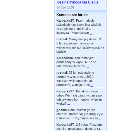
Idealna metoda dla Ciebie
14 Cze 11:53
Komentarze forum
KarpatkaST
:
Przy małych
dzieciach kluczowe jest właśnie
to co piszesz, minimalna
logistyka. Polecałabym
...
rozmal
:
Mamy dwójkę dzieci, 3 i
6 lat, i szukam miejsca na
wakacje w górach gdzie logistyka
będzie
...
Amazonka
:
Ten temat jest
poruszony w wątku NPR po
odstawieniu tabletek.
...
rozmal
:
26 lat, odstawione
hormony w czerwcu 2024,
zaszłam w listopadzie, ale
poroniłam, w maju 2025
...
KarpatkaST
:
Po jakim czasie
udało Wam się zajść w ciążę po
odstawieniu hormonów i w jakim
wieku?
...
gosik050288
:
Witam grupę
obecnie staram się już drugi cykl
o dziecko . Trzymajcie kciuki
...
KarpatkaST
:
2,5 roku. Poszłam
po kilku miesiącach do lekarza.