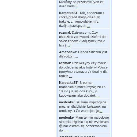
Mieliśmy na przełomie tych lat
dużo bada
...
KarpatkaST
:
Tak, chodziłam z
córką przed drugą cisza, w
trakcie, z niemowlakiem i z
dwójką bawiących
...
rozmal
:
Dziewczyny, Czy
chodzicie ze swoimi dziećmi do
salek zabaw ? Mój synek ma 2
lata (
...
Amazonka
:
Osada Śnieżka jest
dla rodzin.
...
rozmal
:
Dziewczyny czy macie
do polecenia jakiś hotel w Polsce
(góry/morze/mazury) idealny dla
rodzin
...
KarpatkaST
:
Srebrna
bransoletka moze?myślę że za
100 to już się coś kupi , ja
kupowałam jako dodatek
...
merlenke
:
Szukam inspiracji na
preznet dla bliskiej koleżanki na
urodziny :) Co warto jest je
...
merlenke
:
Mam termin na połowę
sierpnia, nigdzie się nie wybieram
🙂 nacieszam się oczekiwaniem,
do
...