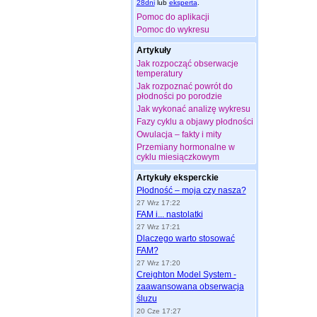
28dni
lub
eksperta
.
Pomoc do aplikacji
Pomoc do wykresu
Artykuły
Jak rozpocząć obserwacje
temperatury
Jak rozpoznać powrót do
płodności po porodzie
Jak wykonać analizę wykresu
Fazy cyklu a objawy płodności
Owulacja – fakty i mity
Przemiany hormonalne w
cyklu miesiączkowym
Artykuły eksperckie
Płodność – moja czy nasza?
27 Wrz 17:22
FAM i... nastolatki
27 Wrz 17:21
Dlaczego warto stosować
FAM?
27 Wrz 17:20
Creighton Model System -
zaawansowana obserwacja
śluzu
20 Cze 17:27