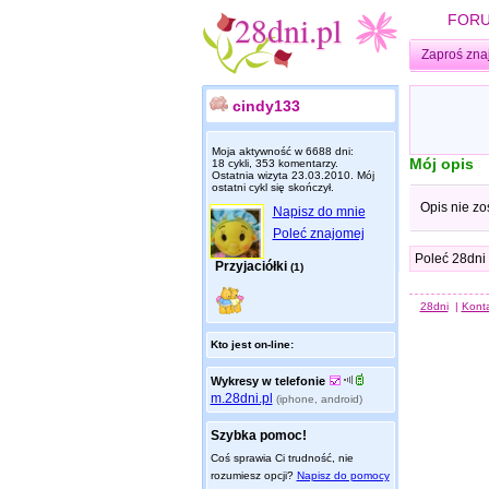
FOR
Zaproś zna
cindy133
Moja aktywność w 6688 dni:
Mój opis
18 cykli, 353 komentarzy.
Ostatnia wizyta
23.03.2010
. Mój
ostatni cykl się skończył.
Opis nie zo
Napisz do mnie
Poleć znajomej
Poleć 28dni
Przyjaciółki
(1)
28dni
|
Kont
Kto jest on-line:
Wykresy w telefonie
m.28dni.pl
(iphone, android)
Szybka pomoc!
Coś sprawia Ci trudność, nie
rozumiesz opcji?
Napisz do pomocy