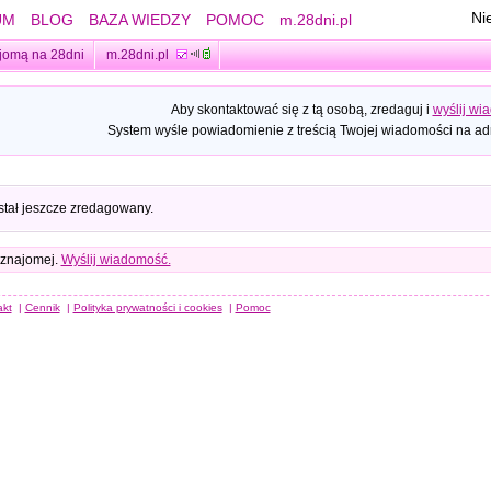
Ni
UM
BLOG
BAZA WIEDZY
POMOC
m.28dni.pl
jomą na 28dni
m.28dni.pl
Aby skontaktować się z tą osobą, zredaguj i
wyślij wi
System wyśle powiadomienie z treścią Twojej wiadomości na adr
stał jeszcze zredagowany.
 znajomej.
Wyślij wiadomość.
akt
|
Cennik
|
Polityka prywatności i cookies
|
Pomoc