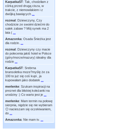
KarpatkaST
:
Tak, chodziłam z
córką przed drugą cisza, w
trakcie, z niemowlakiem i z
dwójką bawiących
...
rozmal
:
Dziewczyny, Czy
chodzicie ze swoimi dziećmi do
salek zabaw ? Mój synek ma 2
lata (
...
Amazonka
:
Osada Śnieżka jest
dla rodzin.
...
rozmal
:
Dziewczyny czy macie
do polecenia jakiś hotel w Polsce
(góry/morze/mazury) idealny dla
rodzin
...
KarpatkaST
:
Srebrna
bransoletka moze?myślę że za
100 to już się coś kupi , ja
kupowałam jako dodatek
...
merlenke
:
Szukam inspiracji na
preznet dla bliskiej koleżanki na
urodziny :) Co warto jest je
...
merlenke
:
Mam termin na połowę
sierpnia, nigdzie się nie wybieram
🙂 nacieszam się oczekiwaniem,
do
...
Amazonka
:
Nie mam tv.
...