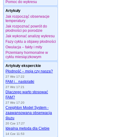
Pomoc do wykresu
Artykuły
Jak rozpocząć obserwacje
temperatury
Jak rozpoznać powrót do
płodności po porodzie
Jak wykonać analizę wykresu
Fazy cyklu a objawy płodności
Owulacja – fakty i mity
Przemiany hormonalne w
cyklu miesiączkowym
Artykuły eksperckie
Płodność – moja czy nasza?
27 Wrz 17:22
FAM i... nastolatki
27 Wrz 17:21
Dlaczego warto stosować
FAM?
27 Wrz 17:20
Creighton Model System -
zaawansowana obserwacja
śluzu
20 Cze 17:27
Idealna metoda dla Ciebie
14 Cze 11:53