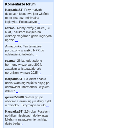
Komentarze forum
KarpatkaST
:
Przy małych
dzieciach kluczowe jest właśnie
to co piszesz, minimalna
logistyka. Polecałabym
...
rozmal
:
Mamy dwójkę dzieci, 3 i
6 lat, i szukam miejsca na
wakacje w górach gdzie logistyka
będzie
...
Amazonka
:
Ten temat jest
poruszony w wątku NPR po
odstawieniu tabletek.
...
rozmal
:
26 lat, odstawione
hormony w czerwcu 2024,
zaszłam w listopadzie, ale
poroniłam, w maju 2025
...
KarpatkaST
:
Po jakim czasie
udało Wam się zajść w ciążę po
odstawieniu hormonów i w jakim
wieku?
...
gosik050288
:
Witam grupę
obecnie staram się już drugi cykl
o dziecko . Trzymajcie kciuki
...
KarpatkaST
:
2,5 roku. Poszłam
po kilku miesiącach do lekarza.
Mieliśmy na przełomie tych lat
dużo bada
...