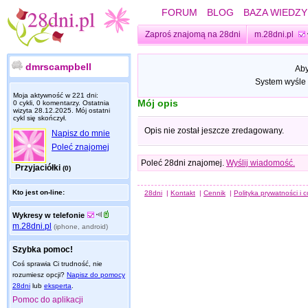
FORUM
BLOG
BAZA WIEDZY
Zaproś znajomą na 28dni
m.28dni.pl
dmrscampbell
Aby
System wyśle 
Moja aktywność w 221 dni:
Mój opis
0 cykli, 0 komentarzy. Ostatnia
wizyta
28.12.2025
. Mój ostatni
cykl się skończył.
Opis nie został jeszcze zredagowany.
Napisz do mnie
Poleć znajomej
Poleć 28dni znajomej.
Wyślij wiadomość.
Przyjaciółki
(0)
Kto jest on-line:
28dni
|
Kontakt
|
Cennik
|
Polityka prywatności i 
Wykresy w telefonie
m.28dni.pl
(iphone, android)
Szybka pomoc!
Coś sprawia Ci trudność, nie
rozumiesz opcji?
Napisz do pomocy
28dni
lub
eksperta
.
Pomoc do aplikacji