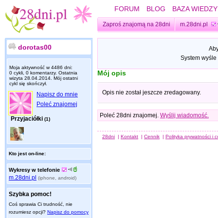
FORUM
BLOG
BAZA WIEDZY
Zaproś znajomą na 28dni
m.28dni.pl
dorotas00
Aby
System wyśle 
Moja aktywność w 4486 dni:
Mój opis
0 cykli, 0 komentarzy. Ostatnia
wizyta
28.04.2014
. Mój ostatni
cykl się skończył.
Opis nie został jeszcze zredagowany.
Napisz do mnie
Poleć znajomej
Poleć 28dni znajomej.
Wyślij wiadomość.
Przyjaciółki
(1)
28dni
|
Kontakt
|
Cennik
|
Polityka prywatności i 
Kto jest on-line:
Wykresy w telefonie
m.28dni.pl
(iphone, android)
Szybka pomoc!
Coś sprawia Ci trudność, nie
rozumiesz opcji?
Napisz do pomocy