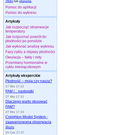
28dni
lub
eksperta
.
Pomoc do aplikacji
Pomoc do wykresu
Artykuły
Jak rozpocząć obserwacje
temperatury
Jak rozpoznać powrót do
płodności po porodzie
Jak wykonać analizę wykresu
Fazy cyklu a objawy płodności
Owulacja – fakty i mity
Przemiany hormonalne w
cyklu miesiączkowym
Artykuły eksperckie
Płodność – moja czy nasza?
27 Wrz 17:22
FAM i... nastolatki
27 Wrz 17:21
Dlaczego warto stosować
FAM?
27 Wrz 17:20
Creighton Model System -
zaawansowana obserwacja
śluzu
20 Cze 17:27