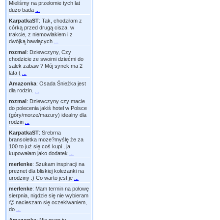
Mieliśmy na przełomie tych lat
dużo bada
...
KarpatkaST
:
Tak, chodziłam z
córką przed drugą cisza, w
trakcie, z niemowlakiem i z
dwójką bawiących
...
rozmal
:
Dziewczyny, Czy
chodzicie ze swoimi dziećmi do
salek zabaw ? Mój synek ma 2
lata (
...
Amazonka
:
Osada Śnieżka jest
dla rodzin.
...
rozmal
:
Dziewczyny czy macie
do polecenia jakiś hotel w Polsce
(góry/morze/mazury) idealny dla
rodzin
...
KarpatkaST
:
Srebrna
bransoletka moze?myślę że za
100 to już się coś kupi , ja
kupowałam jako dodatek
...
merlenke
:
Szukam inspiracji na
preznet dla bliskiej koleżanki na
urodziny :) Co warto jest je
...
merlenke
:
Mam termin na połowę
sierpnia, nigdzie się nie wybieram
🙂 nacieszam się oczekiwaniem,
do
...