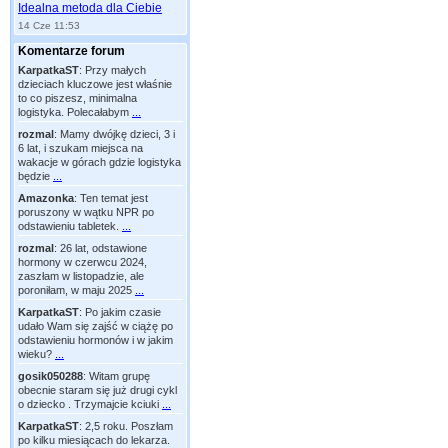
Idealna metoda dla Ciebie
14 Cze 11:53
Komentarze forum
KarpatkaST
:
Przy małych
dzieciach kluczowe jest właśnie
to co piszesz, minimalna
logistyka. Polecałabym
...
rozmal
:
Mamy dwójkę dzieci, 3 i
6 lat, i szukam miejsca na
wakacje w górach gdzie logistyka
będzie
...
Amazonka
:
Ten temat jest
poruszony w wątku NPR po
odstawieniu tabletek.
...
rozmal
:
26 lat, odstawione
hormony w czerwcu 2024,
zaszłam w listopadzie, ale
poroniłam, w maju 2025
...
KarpatkaST
:
Po jakim czasie
udało Wam się zajść w ciążę po
odstawieniu hormonów i w jakim
wieku?
...
gosik050288
:
Witam grupę
obecnie staram się już drugi cykl
o dziecko . Trzymajcie kciuki
...
KarpatkaST
:
2,5 roku. Poszłam
po kilku miesiącach do lekarza.