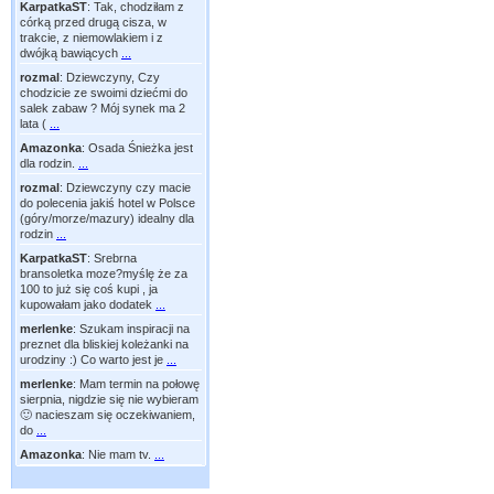
KarpatkaST
:
Tak, chodziłam z
córką przed drugą cisza, w
trakcie, z niemowlakiem i z
dwójką bawiących
...
rozmal
:
Dziewczyny, Czy
chodzicie ze swoimi dziećmi do
salek zabaw ? Mój synek ma 2
lata (
...
Amazonka
:
Osada Śnieżka jest
dla rodzin.
...
rozmal
:
Dziewczyny czy macie
do polecenia jakiś hotel w Polsce
(góry/morze/mazury) idealny dla
rodzin
...
KarpatkaST
:
Srebrna
bransoletka moze?myślę że za
100 to już się coś kupi , ja
kupowałam jako dodatek
...
merlenke
:
Szukam inspiracji na
preznet dla bliskiej koleżanki na
urodziny :) Co warto jest je
...
merlenke
:
Mam termin na połowę
sierpnia, nigdzie się nie wybieram
🙂 nacieszam się oczekiwaniem,
do
...
Amazonka
:
Nie mam tv.
...