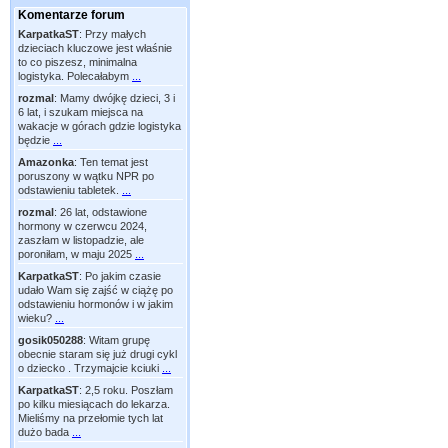
Komentarze forum
KarpatkaST
:
Przy małych
dzieciach kluczowe jest właśnie
to co piszesz, minimalna
logistyka. Polecałabym
...
rozmal
:
Mamy dwójkę dzieci, 3 i
6 lat, i szukam miejsca na
wakacje w górach gdzie logistyka
będzie
...
Amazonka
:
Ten temat jest
poruszony w wątku NPR po
odstawieniu tabletek.
...
rozmal
:
26 lat, odstawione
hormony w czerwcu 2024,
zaszłam w listopadzie, ale
poroniłam, w maju 2025
...
KarpatkaST
:
Po jakim czasie
udało Wam się zajść w ciążę po
odstawieniu hormonów i w jakim
wieku?
...
gosik050288
:
Witam grupę
obecnie staram się już drugi cykl
o dziecko . Trzymajcie kciuki
...
KarpatkaST
:
2,5 roku. Poszłam
po kilku miesiącach do lekarza.
Mieliśmy na przełomie tych lat
dużo bada
...