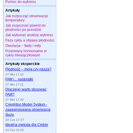
Pomoc do wykresu
Artykuły
Jak rozpocząć obserwacje
temperatury
Jak rozpoznać powrót do
płodności po porodzie
Jak wykonać analizę wykresu
Fazy cyklu a objawy płodności
Owulacja – fakty i mity
Przemiany hormonalne w
cyklu miesiączkowym
Artykuły eksperckie
Płodność – moja czy nasza?
27 Wrz 17:22
FAM i... nastolatki
27 Wrz 17:21
Dlaczego warto stosować
FAM?
27 Wrz 17:20
Creighton Model System -
zaawansowana obserwacja
śluzu
20 Cze 17:27
Idealna metoda dla Ciebie
14 Cze 11:53