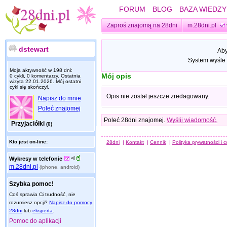
FORUM
BLOG
BAZA WIEDZY
Zaproś znajomą na 28dni
m.28dni.pl
dstewart
Aby
System wyśle 
Moja aktywność w 198 dni:
Mój opis
0 cykli, 0 komentarzy. Ostatnia
wizyta
22.01.2026
. Mój ostatni
cykl się skończył.
Opis nie został jeszcze zredagowany.
Napisz do mnie
Poleć znajomej
Poleć 28dni znajomej.
Wyślij wiadomość.
Przyjaciółki
(0)
Kto jest on-line:
28dni
|
Kontakt
|
Cennik
|
Polityka prywatności i 
Wykresy w telefonie
m.28dni.pl
(iphone, android)
Szybka pomoc!
Coś sprawia Ci trudność, nie
rozumiesz opcji?
Napisz do pomocy
28dni
lub
eksperta
.
Pomoc do aplikacji