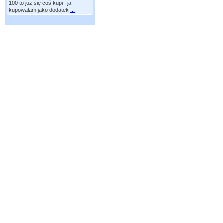
100 to już się coś kupi , ja
kupowałam jako dodatek
...