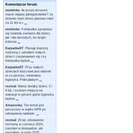
Komentarze forum
merlenke
:
Ile przed okresem
macie objawy jakiegokolwiek? Ja
dziwnie mam okres planowo mieć
za 11 dni a c
...
merlenke
:
Fotobudka sprawdza
się świetnie zarówno dla dzieci,
jak i dla dorosłych, bo dzięki
kolorow
...
KarpatkaST
:
Planuję imprezę
rodzinną z udziałem małych
dzieci i zastanawiam się czy
fotobudka będzie
...
KarpatkaST
:
Przy małych
dzieciach kluczowe jest właśnie
to co piszesz, minimalna
logistyka. Polecałabym
...
rozmal
:
Mamy dwójkę dzieci, 3 i
6 lat, i szukam miejsca na
wakacje w górach gdzie logistyka
będzie
...
Amazonka
:
Ten temat jest
poruszony w wątku NPR po
odstawieniu tabletek.
...
rozmal
:
26 lat, odstawione
hormony w czerwcu 2024,
zaszłam w listopadzie, ale
poroniłam, w maju 2025
...