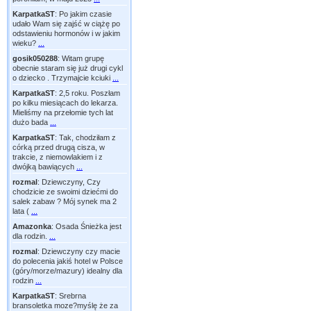
KarpatkaST
:
Po jakim czasie
udało Wam się zajść w ciążę po
odstawieniu hormonów i w jakim
wieku?
...
gosik050288
:
Witam grupę
obecnie staram się już drugi cykl
o dziecko . Trzymajcie kciuki
...
KarpatkaST
:
2,5 roku. Poszłam
po kilku miesiącach do lekarza.
Mieliśmy na przełomie tych lat
dużo bada
...
KarpatkaST
:
Tak, chodziłam z
córką przed drugą cisza, w
trakcie, z niemowlakiem i z
dwójką bawiących
...
rozmal
:
Dziewczyny, Czy
chodzicie ze swoimi dziećmi do
salek zabaw ? Mój synek ma 2
lata (
...
Amazonka
:
Osada Śnieżka jest
dla rodzin.
...
rozmal
:
Dziewczyny czy macie
do polecenia jakiś hotel w Polsce
(góry/morze/mazury) idealny dla
rodzin
...
KarpatkaST
:
Srebrna
bransoletka moze?myślę że za