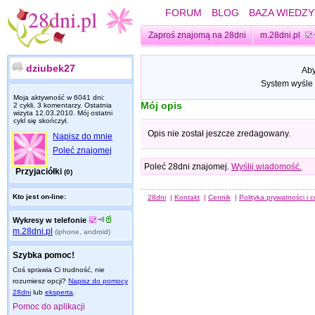
FORUM
BLOG
BAZA WIEDZY
Zaproś znajomą na 28dni
m.28dni.pl
dziubek27
Aby
System wyśle 
Moja aktywność w 6041 dni:
Mój opis
2 cykli, 3 komentarzy. Ostatnia
wizyta
12.03.2010
. Mój ostatni
cykl się skończył.
Opis nie został jeszcze zredagowany.
Napisz do mnie
Poleć znajomej
Poleć 28dni znajomej.
Wyślij wiadomość.
Przyjaciółki
(0)
Kto jest on-line:
28dni
|
Kontakt
|
Cennik
|
Polityka prywatności i 
Wykresy w telefonie
m.28dni.pl
(iphone, android)
Szybka pomoc!
Coś sprawia Ci trudność, nie
rozumiesz opcji?
Napisz do pomocy
28dni
lub
eksperta
.
Pomoc do aplikacji