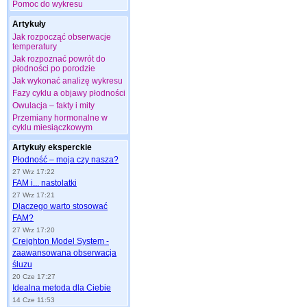
Pomoc do wykresu
Artykuły
Jak rozpocząć obserwacje
temperatury
Jak rozpoznać powrót do
płodności po porodzie
Jak wykonać analizę wykresu
Fazy cyklu a objawy płodności
Owulacja – fakty i mity
Przemiany hormonalne w
cyklu miesiączkowym
Artykuły eksperckie
Płodność – moja czy nasza?
27 Wrz 17:22
FAM i... nastolatki
27 Wrz 17:21
Dlaczego warto stosować
FAM?
27 Wrz 17:20
Creighton Model System -
zaawansowana obserwacja
śluzu
20 Cze 17:27
Idealna metoda dla Ciebie
14 Cze 11:53