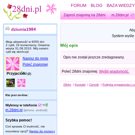
FORUM
BLOG
BAZA WIEDZY
Zaproś znajomą na 28dni
m.28dni.pl
dziunia1984
Aby
System wyśle 
Moja aktywność w 6050 dni:
Mój opis
2 cykli, 24 komentarzy. Ostatnia
wizyta
31.08.2010
. Mój ostatni
cykl się skończył.
Opis nie został jeszcze zredagowany.
Napisz do mnie
Poleć znajomej
Poleć 28dni znajomej.
Wyślij wiadomość.
Przyjaciółki
(2)
28dni
|
Kontakt
|
Cennik
|
Polityka prywatności i 
Kto jest on-line:
Wykresy w telefonie
m.28dni.pl
(iphone, android)
Szybka pomoc!
Coś sprawia Ci trudność, nie
rozumiesz opcji?
Napisz do pomocy