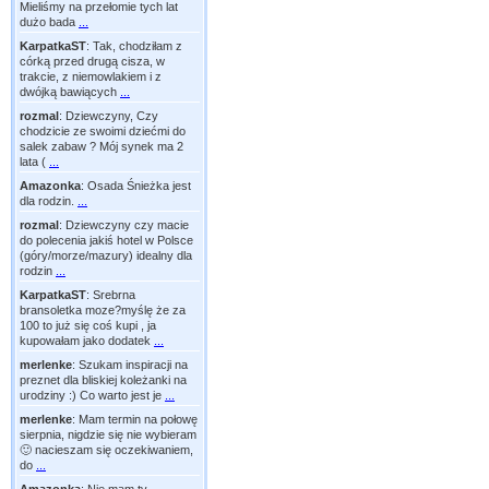
Mieliśmy na przełomie tych lat
dużo bada
...
KarpatkaST
:
Tak, chodziłam z
córką przed drugą cisza, w
trakcie, z niemowlakiem i z
dwójką bawiących
...
rozmal
:
Dziewczyny, Czy
chodzicie ze swoimi dziećmi do
salek zabaw ? Mój synek ma 2
lata (
...
Amazonka
:
Osada Śnieżka jest
dla rodzin.
...
rozmal
:
Dziewczyny czy macie
do polecenia jakiś hotel w Polsce
(góry/morze/mazury) idealny dla
rodzin
...
KarpatkaST
:
Srebrna
bransoletka moze?myślę że za
100 to już się coś kupi , ja
kupowałam jako dodatek
...
merlenke
:
Szukam inspiracji na
preznet dla bliskiej koleżanki na
urodziny :) Co warto jest je
...
merlenke
:
Mam termin na połowę
sierpnia, nigdzie się nie wybieram
🙂 nacieszam się oczekiwaniem,
do
...