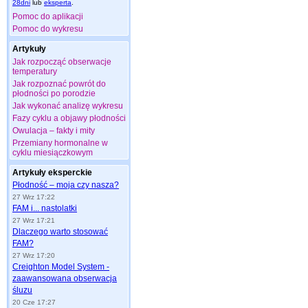
28dni
lub
eksperta
.
Pomoc do aplikacji
Pomoc do wykresu
Artykuły
Jak rozpocząć obserwacje
temperatury
Jak rozpoznać powrót do
płodności po porodzie
Jak wykonać analizę wykresu
Fazy cyklu a objawy płodności
Owulacja – fakty i mity
Przemiany hormonalne w
cyklu miesiączkowym
Artykuły eksperckie
Płodność – moja czy nasza?
27 Wrz 17:22
FAM i... nastolatki
27 Wrz 17:21
Dlaczego warto stosować
FAM?
27 Wrz 17:20
Creighton Model System -
zaawansowana obserwacja
śluzu
20 Cze 17:27