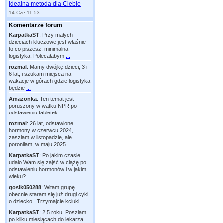
Idealna metoda dla Ciebie
14 Cze 11:53
Komentarze forum
KarpatkaST
:
Przy małych
dzieciach kluczowe jest właśnie
to co piszesz, minimalna
logistyka. Polecałabym
...
rozmal
:
Mamy dwójkę dzieci, 3 i
6 lat, i szukam miejsca na
wakacje w górach gdzie logistyka
będzie
...
Amazonka
:
Ten temat jest
poruszony w wątku NPR po
odstawieniu tabletek.
...
rozmal
:
26 lat, odstawione
hormony w czerwcu 2024,
zaszłam w listopadzie, ale
poroniłam, w maju 2025
...
KarpatkaST
:
Po jakim czasie
udało Wam się zajść w ciążę po
odstawieniu hormonów i w jakim
wieku?
...
gosik050288
:
Witam grupę
obecnie staram się już drugi cykl
o dziecko . Trzymajcie kciuki
...
KarpatkaST
:
2,5 roku. Poszłam
po kilku miesiącach do lekarza.