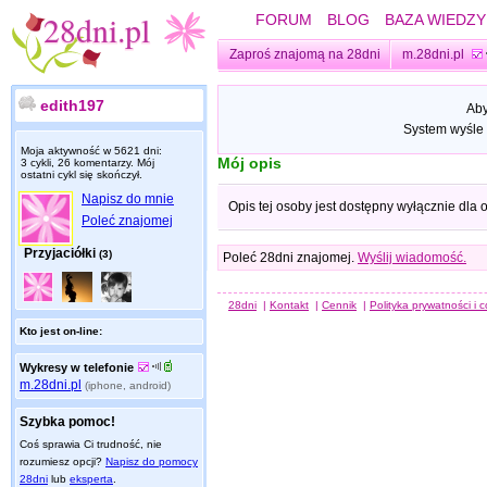
FORUM
BLOG
BAZA WIEDZY
Zaproś znajomą na 28dni
m.28dni.pl
edith197
Aby
System wyśle 
Moja aktywność w 5621 dni:
Mój opis
3 cykli, 26 komentarzy. Mój
ostatni cykl się skończył.
Napisz do mnie
Opis tej osoby jest dostępny wyłącznie dla
Poleć znajomej
Przyjaciółki
(3)
Poleć 28dni znajomej.
Wyślij wiadomość.
28dni
|
Kontakt
|
Cennik
|
Polityka prywatności i 
Kto jest on-line:
Wykresy w telefonie
m.28dni.pl
(iphone, android)
Szybka pomoc!
Coś sprawia Ci trudność, nie
rozumiesz opcji?
Napisz do pomocy
28dni
lub
eksperta
.