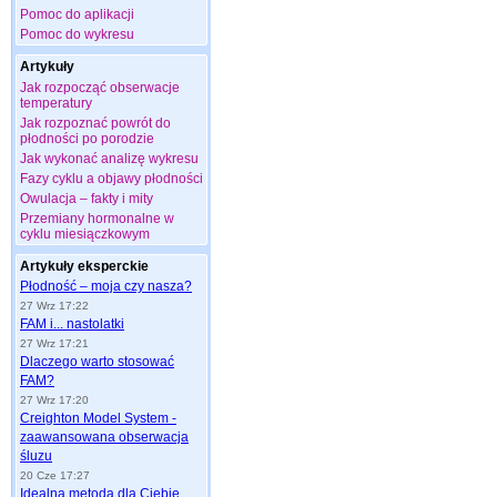
Pomoc do aplikacji
Pomoc do wykresu
Artykuły
Jak rozpocząć obserwacje
temperatury
Jak rozpoznać powrót do
płodności po porodzie
Jak wykonać analizę wykresu
Fazy cyklu a objawy płodności
Owulacja – fakty i mity
Przemiany hormonalne w
cyklu miesiączkowym
Artykuły eksperckie
Płodność – moja czy nasza?
27 Wrz 17:22
FAM i... nastolatki
27 Wrz 17:21
Dlaczego warto stosować
FAM?
27 Wrz 17:20
Creighton Model System -
zaawansowana obserwacja
śluzu
20 Cze 17:27
Idealna metoda dla Ciebie