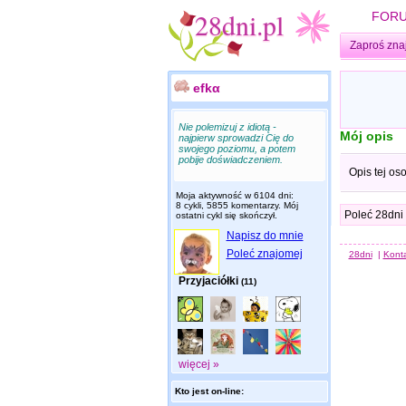
FOR
Zaproś zna
efkα
Nie polemizuj z idiotą -
Mój opis
najpierw sprowadzi Cię do
swojego poziomu, a potem
pobije doświadczeniem.
Opis tej os
Moja aktywność w 6104 dni:
8 cykli, 5855 komentarzy. Mój
Poleć 28dni
ostatni cykl się skończył.
Napisz do mnie
Poleć znajomej
28dni
|
Kont
Przyjaciółki
(11)
więcej »
Kto jest on-line: