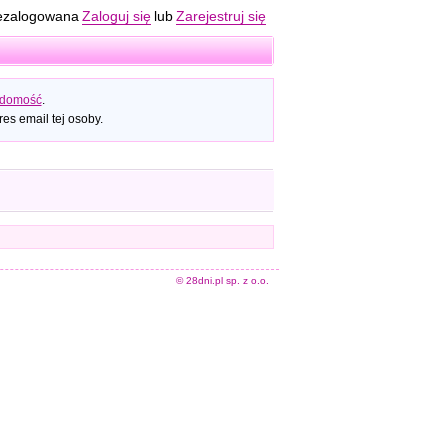
ezalogowana
Zaloguj się
lub
Zarejestruj się
adomość
.
es email tej osoby.
© 28dni.pl sp. z o.o.