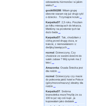
odstawieniu hormonów i w jakim
wieku?
...
gosik050288
:
Witam grupę
obecnie staram się już drugi cykl
o dziecko . Trzymajcie kciuki
...
KarpatkaST
:
2,5 roku. Poszłam
po kilku miesiącach do lekarza.
Mieliśmy na przełomie tych lat
dużo bada
...
KarpatkaST
:
Tak, chodziłam z
córką przed drugą cisza, w
trakcie, z niemowlakiem i z
dwójką bawiących
...
rozmal
:
Dziewczyny, Czy
chodzicie ze swoimi dziećmi do
salek zabaw ? Mój synek ma 2
lata (
...
Amazonka
:
Osada Śnieżka jest
dla rodzin.
...
rozmal
:
Dziewczyny czy macie
do polecenia jakiś hotel w Polsce
(góry/morze/mazury) idealny dla
rodzin
...
KarpatkaST
:
Srebrna
bransoletka moze?myślę że za
100 to już się coś kupi , ja
kupowałam jako dodatek
...