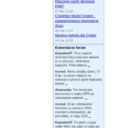
Dlaczego warto stosować
FAM?
27 Wrz 17:20
Creighton Model System -
zaawansowana obserwacja
śluzu
20 Cze 17:27
Idealna metoda dla Ciebie
14 Cze 11:53
Komentarze forum
KarpatkaST
:
Przy małych
dzieciach kluczowe jest właśnie
to co piszesz, minimalna
logistyka. Polecałabym
...
rozmal
:
Mamy dwójkę dzieci, 3 i
6 lat, i szukam miejsca na
wakacje w górach gdzie logistyka
będzie
...
Amazonka
:
Ten temat jest
poruszony w wątku NPR po
odstawieniu tabletek.
...
rozmal
:
26 lat, odstawione
hormony w czerwcu 2024,
zaszłam w listopadzie, ale
poroniłam, w maju 2025
...
KarpatkaST
:
Po jakim czasie
udało Wam się zajść w ciążę po