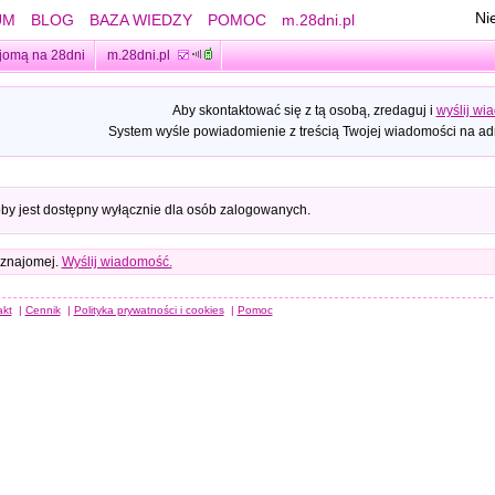
Ni
UM
BLOG
BAZA WIEDZY
POMOC
m.28dni.pl
jomą na 28dni
m.28dni.pl
Aby skontaktować się z tą osobą, zredaguj i
wyślij wi
System wyśle powiadomienie z treścią Twojej wiadomości na adr
oby jest dostępny wyłącznie dla osób zalogowanych.
 znajomej.
Wyślij wiadomość.
akt
|
Cennik
|
Polityka prywatności i cookies
|
Pomoc