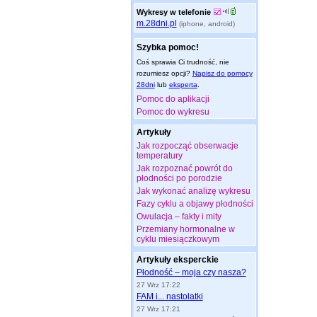
Wykresy w telefonie
m.28dni.pl
(iphone, android)
Szybka pomoc!
Coś sprawia Ci trudność, nie
rozumiesz opcji?
Napisz do pomocy
28dni
lub
eksperta
.
Pomoc do aplikacji
Pomoc do wykresu
Artykuły
Jak rozpocząć obserwacje
temperatury
Jak rozpoznać powrót do
płodności po porodzie
Jak wykonać analizę wykresu
Fazy cyklu a objawy płodności
Owulacja – fakty i mity
Przemiany hormonalne w
cyklu miesiączkowym
Artykuły eksperckie
Płodność – moja czy nasza?
27 Wrz 17:22
FAM i... nastolatki
27 Wrz 17:21