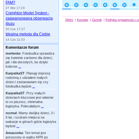
FAM?
27 Wrz 17:20
Creighton Model System -
zaawansowana obserwacja
28dni
|
Kontakt
|
Cennik
|
Polityka prywatności i 
śluzu
20 Cze 17:27
Idealna metoda dla Ciebie
14 Cze 11:53
Komentarze forum
merlenke
:
Fotobudka sprawdza
się świetnie zarówno dla dzieci,
jak i dla dorosłych, bo dzięki
kolorow
...
KarpatkaST
:
Planuję imprezę
rodzinną z udziałem małych
dzieci i zastanawiam się czy
fotobudka będzie
...
KarpatkaST
:
Przy małych
dzieciach kluczowe jest właśnie
to co piszesz, minimalna
logistyka. Polecałabym
...
rozmal
:
Mamy dwójkę dzieci, 3 i
6 lat, i szukam miejsca na
wakacje w górach gdzie logistyka
będzie
...
Amazonka
:
Ten temat jest
poruszony w wątku NPR po