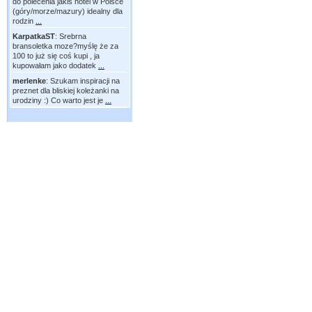
do polecenia jakiś hotel w Polsce
(góry/morze/mazury) idealny dla
rodzin
...
KarpatkaST
:
Srebrna
bransoletka moze?myślę że za
100 to już się coś kupi , ja
kupowałam jako dodatek
...
merlenke
:
Szukam inspiracji na
preznet dla bliskiej koleżanki na
urodziny :) Co warto jest je
...