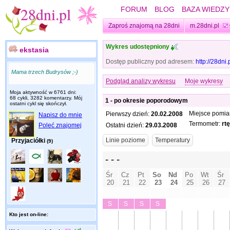
FORUM
BLOG
BAZA WIEDZY
Zaproś znajomą na 28dni
m.28dni.pl
Wykres udostępniony
ekstasia
Dostęp publiczny pod adresem:
http://28dni
Mama trzech Budrysów ;-)
Podgląd analizy wykresu
Moje wykresy
Moja aktywność w 6761 dni:
68 cykli, 3282 komentarzy. Mój
1 - po okresie poporodowym
ostatni cykl się skończył.
Miejsce pomia
Pierwszy dzień:
20.02.2008
Napisz do mnie
Termometr:
rt
Poleć znajomej
Ostatni dzień:
29.03.2008
Przyjaciółki
(9)
Kto jest on-line: