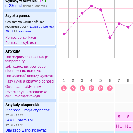
Wykresy w telefonie
m.28dni.pl
(iphone, android)
Szybka pomoc!
Coś sprawia Ci trudność, nie
rozumiesz opcji?
Napisz do pomocy
28dni
lub
eksperta
.
Pomoc do aplikacji
Pomoc do wykresu
Artykuły
Jak rozpocząć obserwacje
temperatury
Jak rozpoznać powrót do
płodności po porodzie
Jak wykonać analizę wykresu
Fazy cyklu a objawy płodności
Owulacja – fakty i mity
Przemiany hormonalne w
cyklu miesiączkowym
Artykuły eksperckie
Płodność – moja czy nasza?
27 Wrz 17:22
FAM i... nastolatki
27 Wrz 17:21
Dlaczego warto stosować