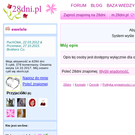
FORUM
BLOG
BAZA WIEDZY
Zaproś znajomą na 28dni
m.28dni.pl
ewelele
Aby
System wyśle 
PuchOlek, 22.03.2012 &
Mój opis
Przemisio, 27.10.2015.
Brothers Co.
Opis tej osoby jest dostępny wyłącznie dla
Moja aktywność w 4284 dni:
5 cykli, 378 komentarzy. Ostatnia
wizyta
14.10.2017
. Mój ostatni
Poleć 28dni znajomej.
Wyślij wiadomość.
cykl się skończył.
Napisz do mnie
Poleć znajomej
28dni
|
Kontakt
|
Cennik
|
Polityka prywatności i 
Przyjaciółki
(6)
Kto jest on-line: