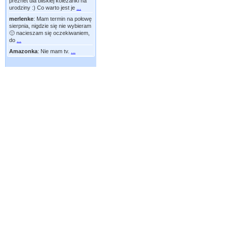
preznet dla bliskiej koleżanki na
urodziny :) Co warto jest je
...
merlenke
:
Mam termin na połowę
sierpnia, nigdzie się nie wybieram
🙂 nacieszam się oczekiwaniem,
do
...
Amazonka
:
Nie mam tv.
...