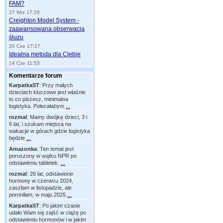
FAM?
27 Wrz 17:20
Creighton Model System -
zaawansowana obserwacja
śluzu
20 Cze 17:27
Idealna metoda dla Ciebie
14 Cze 11:53
Komentarze forum
KarpatkaST
:
Przy małych
dzieciach kluczowe jest właśnie
to co piszesz, minimalna
logistyka. Polecałabym
...
rozmal
:
Mamy dwójkę dzieci, 3 i
6 lat, i szukam miejsca na
wakacje w górach gdzie logistyka
będzie
...
Amazonka
:
Ten temat jest
poruszony w wątku NPR po
odstawieniu tabletek.
...
rozmal
:
26 lat, odstawione
hormony w czerwcu 2024,
zaszłam w listopadzie, ale
poroniłam, w maju 2025
...
KarpatkaST
:
Po jakim czasie
udało Wam się zajść w ciążę po
odstawieniu hormonów i w jakim