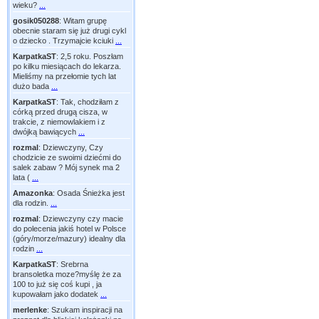
wieku?
...
gosik050288
:
Witam grupę
obecnie staram się już drugi cykl
o dziecko . Trzymajcie kciuki
...
KarpatkaST
:
2,5 roku. Poszłam
po kilku miesiącach do lekarza.
Mieliśmy na przełomie tych lat
dużo bada
...
KarpatkaST
:
Tak, chodziłam z
córką przed drugą cisza, w
trakcie, z niemowlakiem i z
dwójką bawiących
...
rozmal
:
Dziewczyny, Czy
chodzicie ze swoimi dziećmi do
salek zabaw ? Mój synek ma 2
lata (
...
Amazonka
:
Osada Śnieżka jest
dla rodzin.
...
rozmal
:
Dziewczyny czy macie
do polecenia jakiś hotel w Polsce
(góry/morze/mazury) idealny dla
rodzin
...
KarpatkaST
:
Srebrna
bransoletka moze?myślę że za
100 to już się coś kupi , ja
kupowałam jako dodatek
...
merlenke
:
Szukam inspiracji na