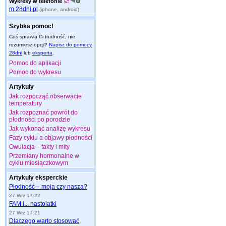
Wykresy w telefonie
m.28dni.pl
(iphone, android)
Szybka pomoc!
Coś sprawia Ci trudność, nie
rozumiesz opcji?
Napisz do pomocy
28dni
lub
eksperta
.
Pomoc do aplikacji
Pomoc do wykresu
Artykuły
Jak rozpocząć obserwacje
temperatury
Jak rozpoznać powrót do
płodności po porodzie
Jak wykonać analizę wykresu
Fazy cyklu a objawy płodności
Owulacja – fakty i mity
Przemiany hormonalne w
cyklu miesiączkowym
Artykuły eksperckie
Płodność – moja czy nasza?
27 Wrz 17:22
FAM i... nastolatki
27 Wrz 17:21
Dlaczego warto stosować