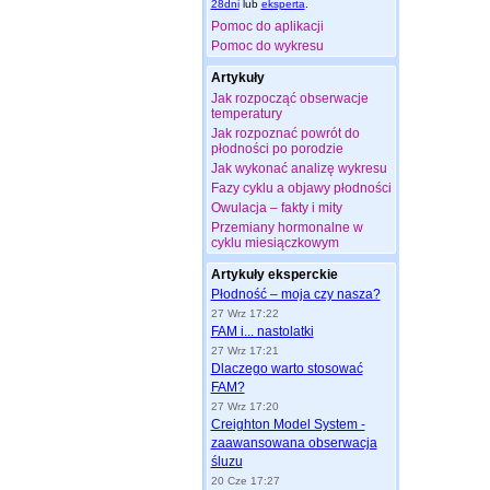
28dni
lub
eksperta
.
Pomoc do aplikacji
Pomoc do wykresu
Artykuły
Jak rozpocząć obserwacje
temperatury
Jak rozpoznać powrót do
płodności po porodzie
Jak wykonać analizę wykresu
Fazy cyklu a objawy płodności
Owulacja – fakty i mity
Przemiany hormonalne w
cyklu miesiączkowym
Artykuły eksperckie
Płodność – moja czy nasza?
27 Wrz 17:22
FAM i... nastolatki
27 Wrz 17:21
Dlaczego warto stosować
FAM?
27 Wrz 17:20
Creighton Model System -
zaawansowana obserwacja
śluzu
20 Cze 17:27