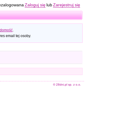
ezalogowana
Zaloguj się
lub
Zarejestruj się
adomość
.
es email tej osoby.
© 28dni.pl sp. z o.o.