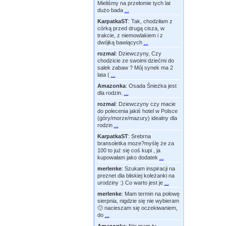
Mieliśmy na przełomie tych lat
dużo bada
...
KarpatkaST
:
Tak, chodziłam z
córką przed drugą cisza, w
trakcie, z niemowlakiem i z
dwójką bawiących
...
rozmal
:
Dziewczyny, Czy
chodzicie ze swoimi dziećmi do
salek zabaw ? Mój synek ma 2
lata (
...
Amazonka
:
Osada Śnieżka jest
dla rodzin.
...
rozmal
:
Dziewczyny czy macie
do polecenia jakiś hotel w Polsce
(góry/morze/mazury) idealny dla
rodzin
...
KarpatkaST
:
Srebrna
bransoletka moze?myślę że za
100 to już się coś kupi , ja
kupowałam jako dodatek
...
merlenke
:
Szukam inspiracji na
preznet dla bliskiej koleżanki na
urodziny :) Co warto jest je
...
merlenke
:
Mam termin na połowę
sierpnia, nigdzie się nie wybieram
🙂 nacieszam się oczekiwaniem,
do
...