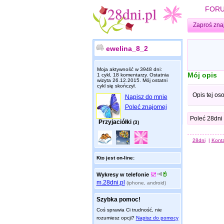
FOR
Zaproś zna
ewelina_8_2
Moja aktywność w 3948 dni:
Mój opis
1 cykl, 18 komentarzy. Ostatnia
wizyta
26.12.2015
. Mój ostatni
cykl się skończył.
Opis tej os
Napisz do mnie
Poleć znajomej
Poleć 28dni
Przyjaciółki
(3)
28dni
|
Kont
Kto jest on-line:
Wykresy w telefonie
m.28dni.pl
(iphone, android)
Szybka pomoc!
Coś sprawia Ci trudność, nie
rozumiesz opcji?
Napisz do pomocy