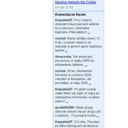
Idealna metoda dla Ciebie
14 Cze 11:53
Komentarze forum
KarpatkaST
:
Przy małych
dzieciach kluczowe jest właśnie
to co piszesz, minimalna
logistyka. Polecałabym
...
rozmal
:
Mamy dwójkę dzieci, 3 i
6 lat, i szukam miejsca na
wakacje w górach gdzie logistyka
będzie
...
Amazonka
:
Ten temat jest
poruszony w wątku NPR po
odstawieniu tabletek.
...
rozmal
:
26 lat, odstawione
hormony w czerwcu 2024,
zaszłam w listopadzie, ale
poroniłam, w maju 2025
...
KarpatkaST
:
Po jakim czasie
udało Wam się zajść w ciążę po
odstawieniu hormonów i w jakim
wieku?
...
gosik050288
:
Witam grupę
obecnie staram się już drugi cykl
o dziecko . Trzymajcie kciuki
...
KarpatkaST
:
2,5 roku. Poszłam
po kilku miesiącach do lekarza.