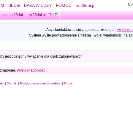
Ni
UM
BLOG
BAZA WIEDZY
POMOC
m.28dni.pl
jomą na 28dni
m.28dni.pl
Aby skontaktować się z tą osobą, zredaguj i
wyślij wi
System wyśle powiadomienie z treścią Twojej wiadomości na adr
oby jest dostępny wyłącznie dla osób zalogowanych.
 znajomej.
Wyślij wiadomość.
akt
|
Cennik
|
Polityka prywatności i cookies
|
Pomoc