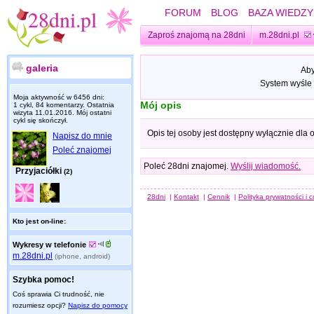
FORUM
BLOG
BAZA WIEDZY
Zaproś znajomą na 28dni
m.28dni.pl
galeria
Aby
System wyśle 
Moja aktywność w 6456 dni:
Mój opis
1 cykl, 84 komentarzy. Ostatnia
wizyta
11.01.2016
. Mój ostatni
cykl się skończył.
Opis tej osoby jest dostępny wyłącznie dla
Napisz do mnie
Poleć znajomej
Poleć 28dni znajomej.
Wyślij wiadomość.
Przyjaciółki
(2)
28dni
|
Kontakt
|
Cennik
|
Polityka prywatności i 
Kto jest on-line:
Wykresy w telefonie
m.28dni.pl
(iphone, android)
Szybka pomoc!
Coś sprawia Ci trudność, nie
rozumiesz opcji?
Napisz do pomocy