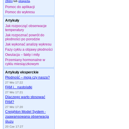
28dni
lub
eksperta
.
Pomoc do aplikacji
Pomoc do wykresu
Artykuły
Jak rozpocząć obserwacje
temperatury
Jak rozpoznać powrót do
płodności po porodzie
Jak wykonać analizę wykresu
Fazy cyklu a objawy płodności
Owulacja – fakty i mity
Przemiany hormonalne w
cyklu miesiączkowym
Artykuły eksperckie
Płodność – moja czy nasza?
27 Wrz 17:22
FAM i... nastolatki
27 Wrz 17:21
Dlaczego warto stosować
FAM?
27 Wrz 17:20
Creighton Model System -
zaawansowana obserwacja
śluzu
20 Cze 17:27