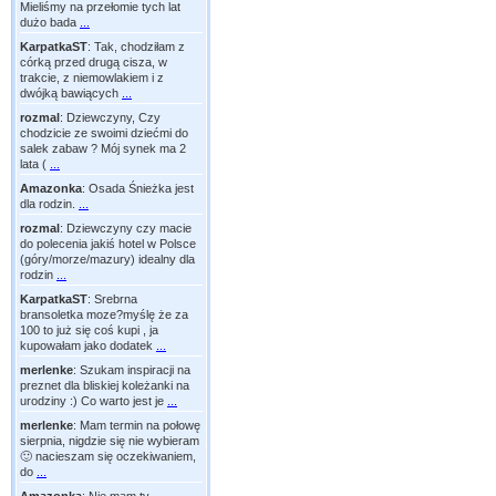
Mieliśmy na przełomie tych lat
dużo bada
...
KarpatkaST
:
Tak, chodziłam z
córką przed drugą cisza, w
trakcie, z niemowlakiem i z
dwójką bawiących
...
rozmal
:
Dziewczyny, Czy
chodzicie ze swoimi dziećmi do
salek zabaw ? Mój synek ma 2
lata (
...
Amazonka
:
Osada Śnieżka jest
dla rodzin.
...
rozmal
:
Dziewczyny czy macie
do polecenia jakiś hotel w Polsce
(góry/morze/mazury) idealny dla
rodzin
...
KarpatkaST
:
Srebrna
bransoletka moze?myślę że za
100 to już się coś kupi , ja
kupowałam jako dodatek
...
merlenke
:
Szukam inspiracji na
preznet dla bliskiej koleżanki na
urodziny :) Co warto jest je
...
merlenke
:
Mam termin na połowę
sierpnia, nigdzie się nie wybieram
🙂 nacieszam się oczekiwaniem,
do
...