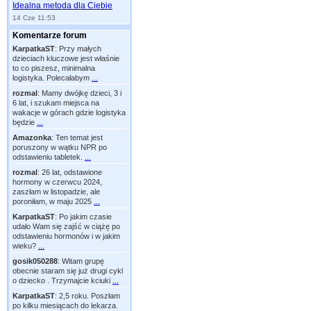
Idealna metoda dla Ciebie
14 Cze 11:53
Komentarze forum
KarpatkaST
:
Przy małych
dzieciach kluczowe jest właśnie
to co piszesz, minimalna
logistyka. Polecałabym
...
rozmal
:
Mamy dwójkę dzieci, 3 i
6 lat, i szukam miejsca na
wakacje w górach gdzie logistyka
będzie
...
Amazonka
:
Ten temat jest
poruszony w wątku NPR po
odstawieniu tabletek.
...
rozmal
:
26 lat, odstawione
hormony w czerwcu 2024,
zaszłam w listopadzie, ale
poroniłam, w maju 2025
...
KarpatkaST
:
Po jakim czasie
udało Wam się zajść w ciążę po
odstawieniu hormonów i w jakim
wieku?
...
gosik050288
:
Witam grupę
obecnie staram się już drugi cykl
o dziecko . Trzymajcie kciuki
...
KarpatkaST
:
2,5 roku. Poszłam
po kilku miesiącach do lekarza.