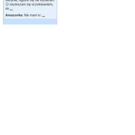
sierpnia, nigdzie się nie wybieram
🙂 nacieszam się oczekiwaniem,
do
...
Amazonka
:
Nie mam tv.
...