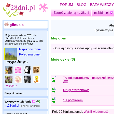
FORUM
BLOG
BAZA WIEDZY
Zaproś znajomą na 28dni
m.28dni.pl
glinusia
Aby
System wyśle 
Moja aktywność w 5701 dni:
Mój opis
55 cykli, 665 komentarzy.
Ostatnia wizyta
30.01.2022
. Mój
ostatni cykl się skończył.
Opis tej osoby jest dostępny wyłącznie dla
Napisz do mnie
Poleć znajomej
Moje cykle (3)
Przyjaciółki
(11)
Trzeci starankowy - najszczęśliwsz
;))))
więcej »
Drugi starankowy
Kto jest on-line:
1 z pomiarem
Wykresy w telefonie
m.28dni.pl
(iphone, android)
Poleć 28dni znajomej.
Wyślij wiadomość.