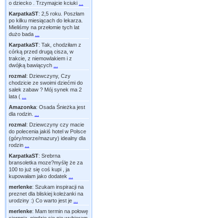
o dziecko . Trzymajcie kciuki
...
KarpatkaST
:
2,5 roku. Poszłam
po kilku miesiącach do lekarza.
Mieliśmy na przełomie tych lat
dużo bada
...
KarpatkaST
:
Tak, chodziłam z
córką przed drugą cisza, w
trakcie, z niemowlakiem i z
dwójką bawiących
...
rozmal
:
Dziewczyny, Czy
chodzicie ze swoimi dziećmi do
salek zabaw ? Mój synek ma 2
lata (
...
Amazonka
:
Osada Śnieżka jest
dla rodzin.
...
rozmal
:
Dziewczyny czy macie
do polecenia jakiś hotel w Polsce
(góry/morze/mazury) idealny dla
rodzin
...
KarpatkaST
:
Srebrna
bransoletka moze?myślę że za
100 to już się coś kupi , ja
kupowałam jako dodatek
...
merlenke
:
Szukam inspiracji na
preznet dla bliskiej koleżanki na
urodziny :) Co warto jest je
...
merlenke
:
Mam termin na połowę