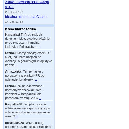
zaawansowana obserwacja
śluzu
20 Cze 17:27
Idealna metoda dla Ciebie
14 Cze 11:53
Komentarze forum
KarpatkaST
:
Przy małych
dzieciach kluczowe jest właśnie
to co piszesz, minimalna
logistyka. Polecałabym
...
rozmal
:
Mamy dwójkę dzieci, 3 i
6 lat, i szukam miejsca na
wakacje w górach gdzie logistyka
będzie
...
Amazonka
:
Ten temat jest
poruszony w wątku NPR po
odstawieniu tabletek.
...
rozmal
:
26 lat, odstawione
hormony w czerwcu 2024,
zaszłam w listopadzie, ale
poroniłam, w maju 2025
...
KarpatkaST
:
Po jakim czasie
udało Wam się zajść w ciążę po
odstawieniu hormonów i w jakim
wieku?
...
gosik050288
:
Witam grupę
obecnie staram się już drugi cykl