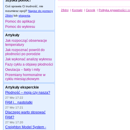
Szybka pomoc!
Coś sprawia Ci trudność, nie
28dni
|
Kontakt
|
Cennik
|
Polityka prywatności i 
rozumiesz opcji?
Napisz do pomocy
28dni
lub
eksperta
.
Pomoc do aplikacji
Pomoc do wykresu
Artykuły
Jak rozpocząć obserwacje
temperatury
Jak rozpoznać powrót do
płodności po porodzie
Jak wykonać analizę wykresu
Fazy cyklu a objawy płodności
Owulacja – fakty i mity
Przemiany hormonalne w
cyklu miesiączkowym
Artykuły eksperckie
Płodność – moja czy nasza?
27 Wrz 17:22
FAM i... nastolatki
27 Wrz 17:21
Dlaczego warto stosować
FAM?
27 Wrz 17:20
Creighton Model System -