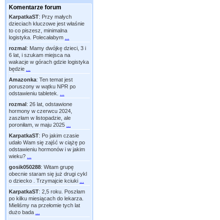
Komentarze forum
KarpatkaST
:
Przy małych
dzieciach kluczowe jest właśnie
to co piszesz, minimalna
logistyka. Polecałabym
...
rozmal
:
Mamy dwójkę dzieci, 3 i
6 lat, i szukam miejsca na
wakacje w górach gdzie logistyka
będzie
...
Amazonka
:
Ten temat jest
poruszony w wątku NPR po
odstawieniu tabletek.
...
rozmal
:
26 lat, odstawione
hormony w czerwcu 2024,
zaszłam w listopadzie, ale
poroniłam, w maju 2025
...
KarpatkaST
:
Po jakim czasie
udało Wam się zajść w ciążę po
odstawieniu hormonów i w jakim
wieku?
...
gosik050288
:
Witam grupę
obecnie staram się już drugi cykl
o dziecko . Trzymajcie kciuki
...
KarpatkaST
:
2,5 roku. Poszłam
po kilku miesiącach do lekarza.
Mieliśmy na przełomie tych lat
dużo bada
...