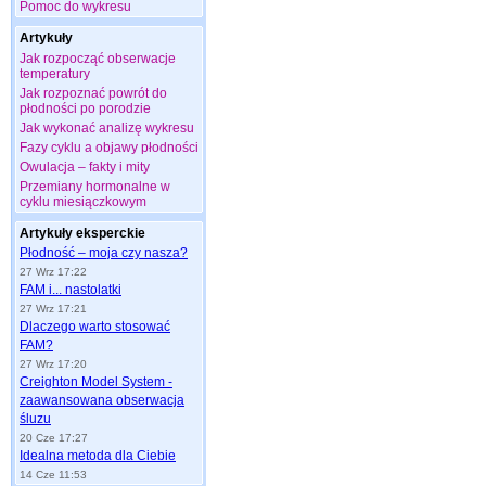
Pomoc do wykresu
Artykuły
Jak rozpocząć obserwacje
temperatury
Jak rozpoznać powrót do
płodności po porodzie
Jak wykonać analizę wykresu
Fazy cyklu a objawy płodności
Owulacja – fakty i mity
Przemiany hormonalne w
cyklu miesiączkowym
Artykuły eksperckie
Płodność – moja czy nasza?
27 Wrz 17:22
FAM i... nastolatki
27 Wrz 17:21
Dlaczego warto stosować
FAM?
27 Wrz 17:20
Creighton Model System -
zaawansowana obserwacja
śluzu
20 Cze 17:27
Idealna metoda dla Ciebie
14 Cze 11:53