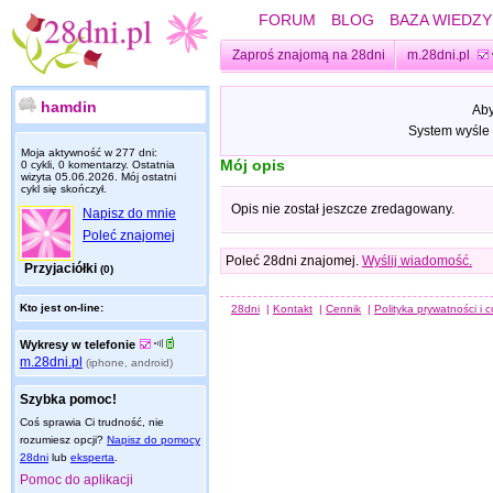
FORUM
BLOG
BAZA WIEDZY
Zaproś znajomą na 28dni
m.28dni.pl
hamdin
Aby
System wyśle 
Moja aktywność w 277 dni:
Mój opis
0 cykli, 0 komentarzy. Ostatnia
wizyta
05.06.2026
. Mój ostatni
cykl się skończył.
Opis nie został jeszcze zredagowany.
Napisz do mnie
Poleć znajomej
Poleć 28dni znajomej.
Wyślij wiadomość.
Przyjaciółki
(0)
Kto jest on-line:
28dni
|
Kontakt
|
Cennik
|
Polityka prywatności i 
Wykresy w telefonie
m.28dni.pl
(iphone, android)
Szybka pomoc!
Coś sprawia Ci trudność, nie
rozumiesz opcji?
Napisz do pomocy
28dni
lub
eksperta
.
Pomoc do aplikacji