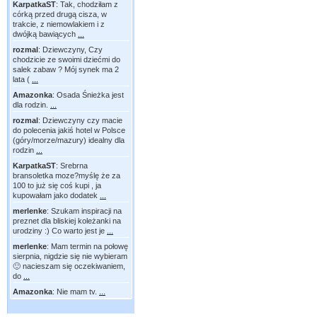
KarpatkaST
:
Tak, chodziłam z
córką przed drugą cisza, w
trakcie, z niemowlakiem i z
dwójką bawiących
...
rozmal
:
Dziewczyny, Czy
chodzicie ze swoimi dziećmi do
salek zabaw ? Mój synek ma 2
lata (
...
Amazonka
:
Osada Śnieżka jest
dla rodzin.
...
rozmal
:
Dziewczyny czy macie
do polecenia jakiś hotel w Polsce
(góry/morze/mazury) idealny dla
rodzin
...
KarpatkaST
:
Srebrna
bransoletka moze?myślę że za
100 to już się coś kupi , ja
kupowałam jako dodatek
...
merlenke
:
Szukam inspiracji na
preznet dla bliskiej koleżanki na
urodziny :) Co warto jest je
...
merlenke
:
Mam termin na połowę
sierpnia, nigdzie się nie wybieram
🙂 nacieszam się oczekiwaniem,
do
...
Amazonka
:
Nie mam tv.
...