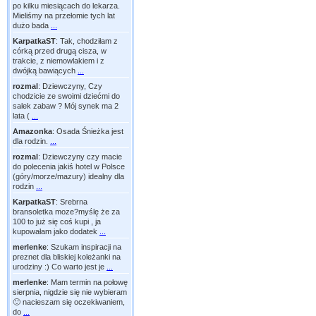
po kilku miesiącach do lekarza.
Mieliśmy na przełomie tych lat
dużo bada
...
KarpatkaST
:
Tak, chodziłam z
córką przed drugą cisza, w
trakcie, z niemowlakiem i z
dwójką bawiących
...
rozmal
:
Dziewczyny, Czy
chodzicie ze swoimi dziećmi do
salek zabaw ? Mój synek ma 2
lata (
...
Amazonka
:
Osada Śnieżka jest
dla rodzin.
...
rozmal
:
Dziewczyny czy macie
do polecenia jakiś hotel w Polsce
(góry/morze/mazury) idealny dla
rodzin
...
KarpatkaST
:
Srebrna
bransoletka moze?myślę że za
100 to już się coś kupi , ja
kupowałam jako dodatek
...
merlenke
:
Szukam inspiracji na
preznet dla bliskiej koleżanki na
urodziny :) Co warto jest je
...
merlenke
:
Mam termin na połowę
sierpnia, nigdzie się nie wybieram
🙂 nacieszam się oczekiwaniem,
do
...