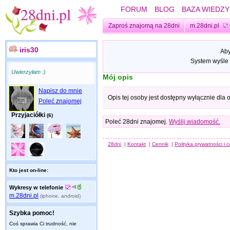
FORUM
BLOG
BAZA WIEDZY
Zaproś znajomą na 28dni
m.28dni.pl
iris30
Aby
System wyśle 
Uwierzyłam :)
Mój opis
Napisz do mnie
Opis tej osoby jest dostępny wyłącznie dla
Poleć znajomej
Przyjaciółki
(6)
Poleć 28dni znajomej.
Wyślij wiadomość.
28dni
|
Kontakt
|
Cennik
|
Polityka prywatności i 
Kto jest on-line:
Wykresy w telefonie
m.28dni.pl
(iphone, android)
Szybka pomoc!
Coś sprawia Ci trudność, nie