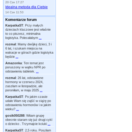
20 Cze 17:27
Idealna metoda dla Ciebie
14 Cze 11:53
Komentarze forum
KarpatkaST
:
Przy małych
dzieciach kluczowe jest właśnie
to co piszesz, minimalna
logistyka. Polecałabym
...
rozmal
:
Mamy dwójkę dzieci, 3 i
6 lat, i szukam miejsca na
wakacje w górach gdzie logistyka
będzie
...
Amazonka
:
Ten temat jest
poruszony w wątku NPR po
odstawieniu tabletek.
...
rozmal
:
26 lat, odstawione
hormony w czerwcu 2024,
zaszłam w listopadzie, ale
poroniłam, w maju 2025
...
KarpatkaST
:
Po jakim czasie
udało Wam się zajść w ciążę po
odstawieniu hormonów i w jakim
wieku?
...
gosik050288
:
Witam grupę
obecnie staram się już drugi cykl
o dziecko . Trzymajcie kciuki
...
KarpatkaST
:
2,5 roku. Poszłam