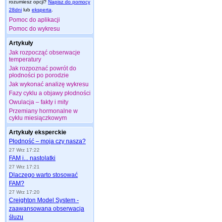
rozumiesz opcji?
Napisz do pomocy
28dni
lub
eksperta
.
Pomoc do aplikacji
Pomoc do wykresu
Artykuły
Jak rozpocząć obserwacje
temperatury
Jak rozpoznać powrót do
płodności po porodzie
Jak wykonać analizę wykresu
Fazy cyklu a objawy płodności
Owulacja – fakty i mity
Przemiany hormonalne w
cyklu miesiączkowym
Artykuły eksperckie
Płodność – moja czy nasza?
27 Wrz 17:22
FAM i... nastolatki
27 Wrz 17:21
Dlaczego warto stosować
FAM?
27 Wrz 17:20
Creighton Model System -
zaawansowana obserwacja
śluzu