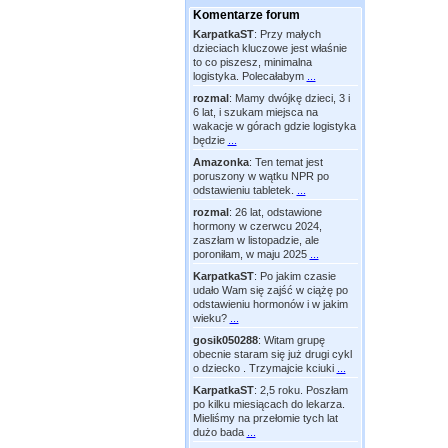
Komentarze forum
KarpatkaST
:
Przy małych
dzieciach kluczowe jest właśnie
to co piszesz, minimalna
logistyka. Polecałabym
...
rozmal
:
Mamy dwójkę dzieci, 3 i
6 lat, i szukam miejsca na
wakacje w górach gdzie logistyka
będzie
...
Amazonka
:
Ten temat jest
poruszony w wątku NPR po
odstawieniu tabletek.
...
rozmal
:
26 lat, odstawione
hormony w czerwcu 2024,
zaszłam w listopadzie, ale
poroniłam, w maju 2025
...
KarpatkaST
:
Po jakim czasie
udało Wam się zajść w ciążę po
odstawieniu hormonów i w jakim
wieku?
...
gosik050288
:
Witam grupę
obecnie staram się już drugi cykl
o dziecko . Trzymajcie kciuki
...
KarpatkaST
:
2,5 roku. Poszłam
po kilku miesiącach do lekarza.
Mieliśmy na przełomie tych lat
dużo bada
...