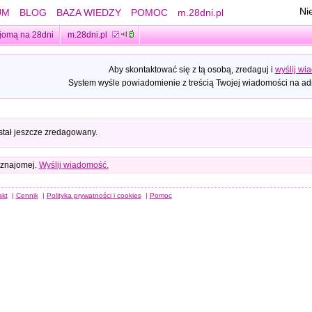
Ni
UM
BLOG
BAZA WIEDZY
POMOC
m.28dni.pl
jomą na 28dni
m.28dni.pl
Aby skontaktować się z tą osobą, zredaguj i
wyślij wi
System wyśle powiadomienie z treścią Twojej wiadomości na adr
stał jeszcze zredagowany.
 znajomej.
Wyślij wiadomość.
akt
|
Cennik
|
Polityka prywatności i cookies
|
Pomoc