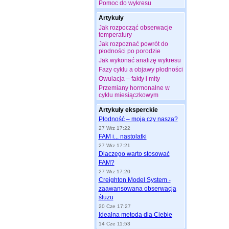
Pomoc do wykresu
Artykuły
Jak rozpocząć obserwacje
temperatury
Jak rozpoznać powrót do
płodności po porodzie
Jak wykonać analizę wykresu
Fazy cyklu a objawy płodności
Owulacja – fakty i mity
Przemiany hormonalne w
cyklu miesiączkowym
Artykuły eksperckie
Płodność – moja czy nasza?
27 Wrz 17:22
FAM i... nastolatki
27 Wrz 17:21
Dlaczego warto stosować
FAM?
27 Wrz 17:20
Creighton Model System -
zaawansowana obserwacja
śluzu
20 Cze 17:27
Idealna metoda dla Ciebie
14 Cze 11:53