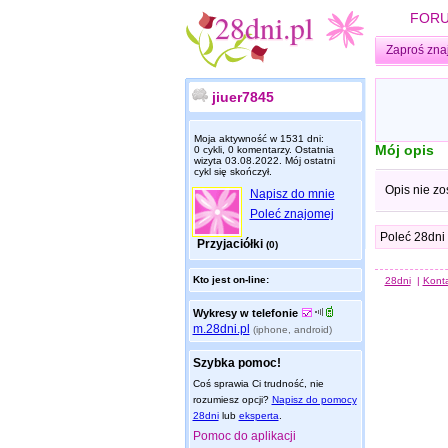
FOR
Zaproś zna
jiuer7845
Moja aktywność w 1531 dni:
Mój opis
0 cykli, 0 komentarzy. Ostatnia
wizyta
03.08.2022
. Mój ostatni
cykl się skończył.
Opis nie zo
Napisz do mnie
Poleć znajomej
Poleć 28dni
Przyjaciółki
(0)
Kto jest on-line:
28dni
|
Kont
Wykresy w telefonie
m.28dni.pl
(iphone, android)
Szybka pomoc!
Coś sprawia Ci trudność, nie
rozumiesz opcji?
Napisz do pomocy
28dni
lub
eksperta
.
Pomoc do aplikacji