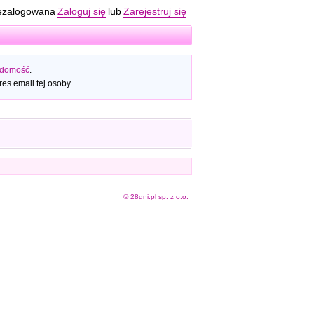
ezalogowana
Zaloguj się
lub
Zarejestruj się
adomość
.
es email tej osoby.
© 28dni.pl sp. z o.o.