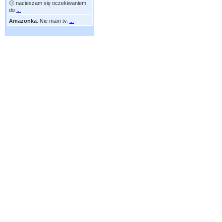
🙂 nacieszam się oczekiwaniem,
do
...
Amazonka
:
Nie mam tv.
...