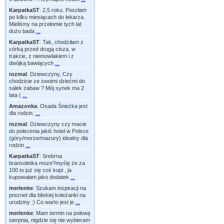
KarpatkaST
:
2,5 roku. Poszłam
po kilku miesiącach do lekarza.
Mieliśmy na przełomie tych lat
dużo bada
...
KarpatkaST
:
Tak, chodziłam z
córką przed drugą cisza, w
trakcie, z niemowlakiem i z
dwójką bawiących
...
rozmal
:
Dziewczyny, Czy
chodzicie ze swoimi dziećmi do
salek zabaw ? Mój synek ma 2
lata (
...
Amazonka
:
Osada Śnieżka jest
dla rodzin.
...
rozmal
:
Dziewczyny czy macie
do polecenia jakiś hotel w Polsce
(góry/morze/mazury) idealny dla
rodzin
...
KarpatkaST
:
Srebrna
bransoletka moze?myślę że za
100 to już się coś kupi , ja
kupowałam jako dodatek
...
merlenke
:
Szukam inspiracji na
preznet dla bliskiej koleżanki na
urodziny :) Co warto jest je
...
merlenke
:
Mam termin na połowę
sierpnia, nigdzie się nie wybieram