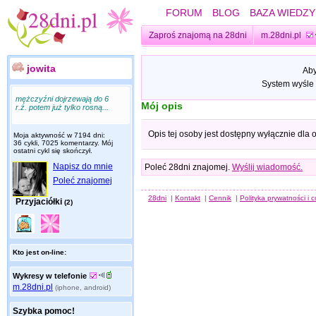
FORUM
BLOG
BAZA WIEDZY
Zaproś znajomą na 28dni
m.28dni.pl
jowita
Aby
System wyśle 
mężczyźni dojrzewają do 6
Mój opis
r.ż. potem już tylko rosną...
Opis tej osoby jest dostępny wyłącznie dla
Moja aktywność w 7194 dni:
36 cykli, 7025 komentarzy. Mój
ostatni cykl się skończył.
Napisz do mnie
Poleć 28dni znajomej.
Wyślij wiadomość.
Poleć znajomej
28dni
|
Kontakt
|
Cennik
|
Polityka prywatności i 
Przyjaciółki
(2)
Kto jest on-line:
Wykresy w telefonie
m.28dni.pl
(iphone, android)
Szybka pomoc!