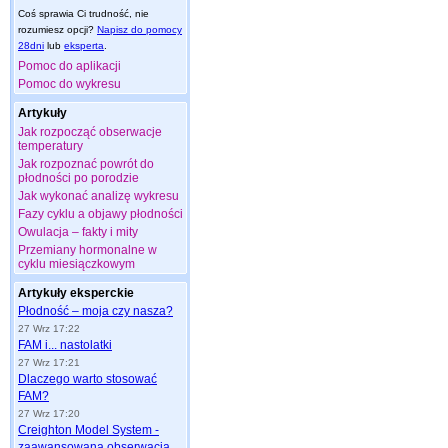
Coś sprawia Ci trudność, nie
rozumiesz opcji?
Napisz do pomocy
28dni
lub
eksperta
.
Pomoc do aplikacji
Pomoc do wykresu
Artykuły
Jak rozpocząć obserwacje
temperatury
Jak rozpoznać powrót do
płodności po porodzie
Jak wykonać analizę wykresu
Fazy cyklu a objawy płodności
Owulacja – fakty i mity
Przemiany hormonalne w
cyklu miesiączkowym
Artykuły eksperckie
Płodność – moja czy nasza?
27 Wrz 17:22
FAM i... nastolatki
27 Wrz 17:21
Dlaczego warto stosować
FAM?
27 Wrz 17:20
Creighton Model System -
zaawansowana obserwacja