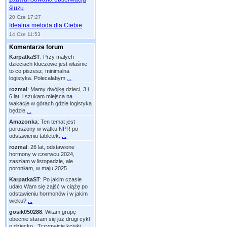
śluzu
20 Cze 17:27
Idealna metoda dla Ciebie
14 Cze 11:53
Komentarze forum
KarpatkaST
:
Przy małych
dzieciach kluczowe jest właśnie
to co piszesz, minimalna
logistyka. Polecałabym
...
rozmal
:
Mamy dwójkę dzieci, 3 i
6 lat, i szukam miejsca na
wakacje w górach gdzie logistyka
będzie
...
Amazonka
:
Ten temat jest
poruszony w wątku NPR po
odstawieniu tabletek.
...
rozmal
:
26 lat, odstawione
hormony w czerwcu 2024,
zaszłam w listopadzie, ale
poroniłam, w maju 2025
...
KarpatkaST
:
Po jakim czasie
udało Wam się zajść w ciążę po
odstawieniu hormonów i w jakim
wieku?
...
gosik050288
:
Witam grupę
obecnie staram się już drugi cykl
o dziecko . Trzymajcie kciuki
...