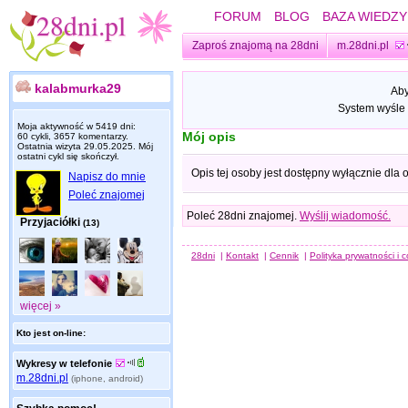
FORUM
BLOG
BAZA WIEDZY
Zaproś znajomą na 28dni
m.28dni.pl
kalabmurka29
Aby
System wyśle 
Moja aktywność w 5419 dni:
Mój opis
60 cykli, 3657 komentarzy.
Ostatnia wizyta
29.05.2025
. Mój
ostatni cykl się skończył.
Opis tej osoby jest dostępny wyłącznie dla
Napisz do mnie
Poleć znajomej
Poleć 28dni znajomej.
Wyślij wiadomość.
Przyjaciółki
(13)
28dni
|
Kontakt
|
Cennik
|
Polityka prywatności i 
więcej »
Kto jest on-line:
Wykresy w telefonie
m.28dni.pl
(iphone, android)