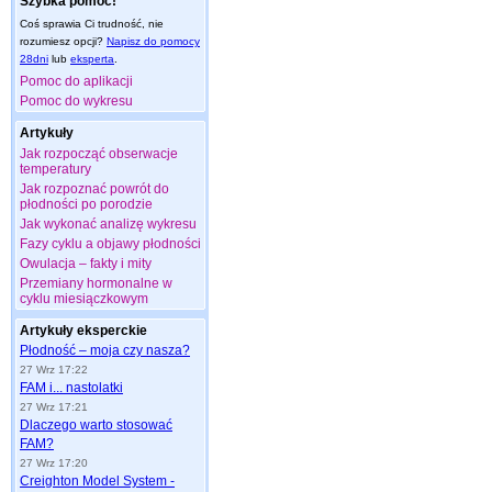
Szybka pomoc!
Coś sprawia Ci trudność, nie
rozumiesz opcji?
Napisz do pomocy
28dni
lub
eksperta
.
Pomoc do aplikacji
Pomoc do wykresu
Artykuły
Jak rozpocząć obserwacje
temperatury
Jak rozpoznać powrót do
płodności po porodzie
Jak wykonać analizę wykresu
Fazy cyklu a objawy płodności
Owulacja – fakty i mity
Przemiany hormonalne w
cyklu miesiączkowym
Artykuły eksperckie
Płodność – moja czy nasza?
27 Wrz 17:22
FAM i... nastolatki
27 Wrz 17:21
Dlaczego warto stosować
FAM?
27 Wrz 17:20
Creighton Model System -