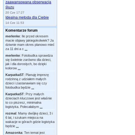
zaawansowana obserwacja
śluzu
20 Cze 17:27
Idealna metoda dla Ciebie
14 Cze 11:53
Komentarze forum
merlenke
:
Ile przed okresem
macie objawy jakiegokolwiek? Ja
dziwnie mam okres planowo mieć
za 11 dni a c
...
merlenke
:
Fotobudka sprawdza
się świetnie zarówno dla dzieci,
jak i dla dorosłych, bo dzięki
kolorow
...
KarpatkaST
:
Planuję imprezę
rodzinną z udziałem małych
dzieci i zastanawiam się czy
fotobudka będzie
...
KarpatkaST
:
Przy małych
dzieciach kluczowe jest właśnie
to co piszesz, minimalna
logistyka. Polecałabym
...
rozmal
:
Mamy dwójkę dzieci, 3 i
6 lat, i szukam miejsca na
wakacje w górach gdzie logistyka
będzie
...
Amazonka
:
Ten temat jest