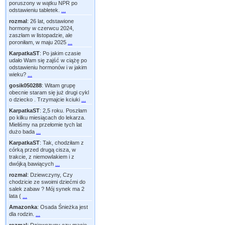
poruszony w wątku NPR po
odstawieniu tabletek.
...
rozmal
:
26 lat, odstawione
hormony w czerwcu 2024,
zaszłam w listopadzie, ale
poroniłam, w maju 2025
...
KarpatkaST
:
Po jakim czasie
udało Wam się zajść w ciążę po
odstawieniu hormonów i w jakim
wieku?
...
gosik050288
:
Witam grupę
obecnie staram się już drugi cykl
o dziecko . Trzymajcie kciuki
...
KarpatkaST
:
2,5 roku. Poszłam
po kilku miesiącach do lekarza.
Mieliśmy na przełomie tych lat
dużo bada
...
KarpatkaST
:
Tak, chodziłam z
córką przed drugą cisza, w
trakcie, z niemowlakiem i z
dwójką bawiących
...
rozmal
:
Dziewczyny, Czy
chodzicie ze swoimi dziećmi do
salek zabaw ? Mój synek ma 2
lata (
...
Amazonka
:
Osada Śnieżka jest
dla rodzin.
...