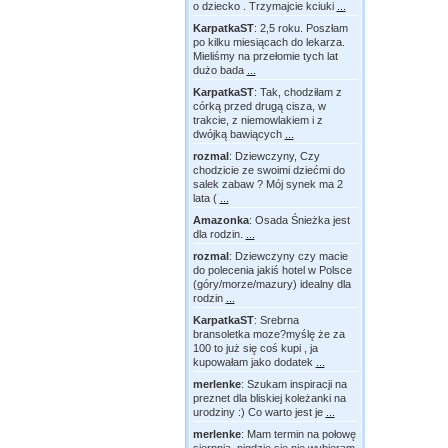
o dziecko . Trzymajcie kciuki
...
KarpatkaST
:
2,5 roku. Poszłam
po kilku miesiącach do lekarza.
Mieliśmy na przełomie tych lat
dużo bada
...
KarpatkaST
:
Tak, chodziłam z
córką przed drugą cisza, w
trakcie, z niemowlakiem i z
dwójką bawiących
...
rozmal
:
Dziewczyny, Czy
chodzicie ze swoimi dziećmi do
salek zabaw ? Mój synek ma 2
lata (
...
Amazonka
:
Osada Śnieżka jest
dla rodzin.
...
rozmal
:
Dziewczyny czy macie
do polecenia jakiś hotel w Polsce
(góry/morze/mazury) idealny dla
rodzin
...
KarpatkaST
:
Srebrna
bransoletka moze?myślę że za
100 to już się coś kupi , ja
kupowałam jako dodatek
...
merlenke
:
Szukam inspiracji na
preznet dla bliskiej koleżanki na
urodziny :) Co warto jest je
...
merlenke
:
Mam termin na połowę