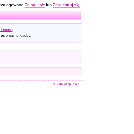
ezalogowana
Zaloguj się
lub
Zarejestruj się
adomość
.
es email tej osoby.
© 28dni.pl sp. z o.o.