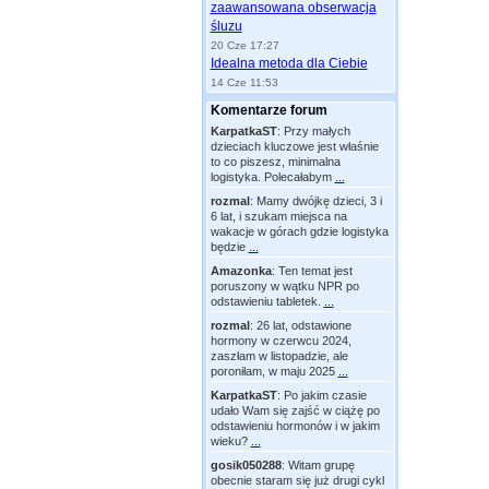
zaawansowana obserwacja
śluzu
20 Cze 17:27
Idealna metoda dla Ciebie
14 Cze 11:53
Komentarze forum
KarpatkaST
:
Przy małych
dzieciach kluczowe jest właśnie
to co piszesz, minimalna
logistyka. Polecałabym
...
rozmal
:
Mamy dwójkę dzieci, 3 i
6 lat, i szukam miejsca na
wakacje w górach gdzie logistyka
będzie
...
Amazonka
:
Ten temat jest
poruszony w wątku NPR po
odstawieniu tabletek.
...
rozmal
:
26 lat, odstawione
hormony w czerwcu 2024,
zaszłam w listopadzie, ale
poroniłam, w maju 2025
...
KarpatkaST
:
Po jakim czasie
udało Wam się zajść w ciążę po
odstawieniu hormonów i w jakim
wieku?
...
gosik050288
:
Witam grupę
obecnie staram się już drugi cykl