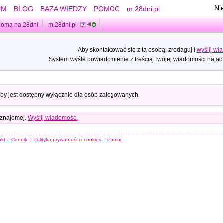
Ni
UM
BLOG
BAZA WIEDZY
POMOC
m.28dni.pl
jomą na 28dni
m.28dni.pl
Aby skontaktować się z tą osobą, zredaguj i
wyślij wi
System wyśle powiadomienie z treścią Twojej wiadomości na adr
oby jest dostępny wyłącznie dla osób zalogowanych.
 znajomej.
Wyślij wiadomość.
akt
|
Cennik
|
Polityka prywatności i cookies
|
Pomoc