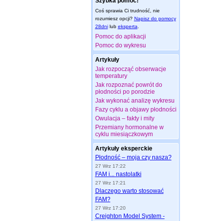
Szybka pomoc!
Coś sprawia Ci trudność, nie
rozumiesz opcji?
Napisz do pomocy
28dni
lub
eksperta
.
Pomoc do aplikacji
Pomoc do wykresu
Artykuły
Jak rozpocząć obserwacje
temperatury
Jak rozpoznać powrót do
płodności po porodzie
Jak wykonać analizę wykresu
Fazy cyklu a objawy płodności
Owulacja – fakty i mity
Przemiany hormonalne w
cyklu miesiączkowym
Artykuły eksperckie
Płodność – moja czy nasza?
27 Wrz 17:22
FAM i... nastolatki
27 Wrz 17:21
Dlaczego warto stosować
FAM?
27 Wrz 17:20
Creighton Model System -