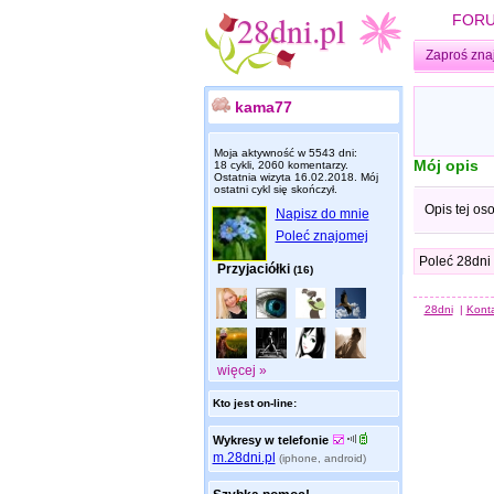
FOR
Zaproś zna
kama77
Moja aktywność w 5543 dni:
Mój opis
18 cykli, 2060 komentarzy.
Ostatnia wizyta
16.02.2018
. Mój
ostatni cykl się skończył.
Opis tej os
Napisz do mnie
Poleć znajomej
Poleć 28dni
Przyjaciółki
(16)
28dni
|
Kont
więcej »
Kto jest on-line:
Wykresy w telefonie
m.28dni.pl
(iphone, android)