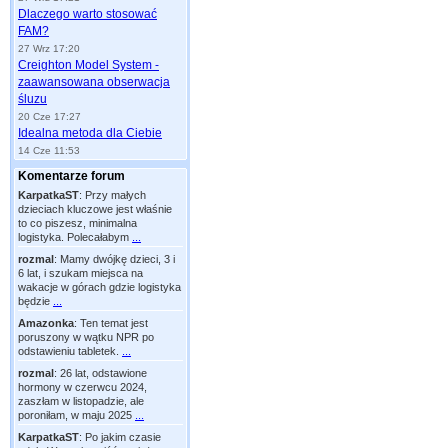
Dlaczego warto stosować
FAM?
27 Wrz 17:20
Creighton Model System -
zaawansowana obserwacja
śluzu
20 Cze 17:27
Idealna metoda dla Ciebie
14 Cze 11:53
Komentarze forum
KarpatkaST
:
Przy małych
dzieciach kluczowe jest właśnie
to co piszesz, minimalna
logistyka. Polecałabym
...
rozmal
:
Mamy dwójkę dzieci, 3 i
6 lat, i szukam miejsca na
wakacje w górach gdzie logistyka
będzie
...
Amazonka
:
Ten temat jest
poruszony w wątku NPR po
odstawieniu tabletek.
...
rozmal
:
26 lat, odstawione
hormony w czerwcu 2024,
zaszłam w listopadzie, ale
poroniłam, w maju 2025
...
KarpatkaST
:
Po jakim czasie