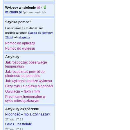
Wykresy w telefonie
m.28dni.pl
(iphone, android)
Szybka pomoc!
Coś sprawia Ci trudność, nie
rozumiesz opcji?
Napisz do pomocy
28dni
lub
eksperta
.
Pomoc do aplikacji
Pomoc do wykresu
Artykuły
Jak rozpocząć obserwacje
temperatury
Jak rozpoznać powrót do
płodności po porodzie
Jak wykonać analizę wykresu
Fazy cyklu a objawy płodności
Owulacja – fakty i mity
Przemiany hormonalne w
cyklu miesiączkowym
Artykuły eksperckie
Płodność – moja czy nasza?
27 Wrz 17:22
FAM i... nastolatki
27 Wrz 17:21