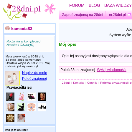
FORUM
BLOG
BAZA WIEDZY
Zaproś znajomą na 28dni
m.28dni.pl
kamccia83
Aby
System wyśle 
Rodzinka w komplecie:)
Mój opis
Natalka i Olivka:))))
Opis tej osoby jest dostępny wyłącznie dla
Moja aktywność w 6048 dni:
34 cykli, 4855 komentarzy.
Ostatnia wizyta
22.09.2021
. Mój
ostatni cykl się skończył.
Poleć 28dni znajomej.
Wyślij wiadomość.
Napisz do mnie
Poleć znajomej
28dni
|
Kontakt
|
Cennik
|
Polityka prywatności i 
Przyjaciółki
(10)
Kto jest on-line: