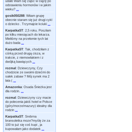
udało Wam się zajść w ciążę po
odstawieniu hormonów i w jakim
wieku?
...
gosik050288
:
Witam grupę
obecnie staram się już drugi cykl
o dziecko . Trzymajcie kciuki
...
KarpatkaST
:
2,5 roku. Poszłam
po kilku miesiącach do lekarza.
Mieliśmy na przełomie tych lat
dużo bada
...
KarpatkaST
:
Tak, chodziłam z
córką przed drugą cisza, w
trakcie, z niemowlakiem i z
dwójką bawiących
...
rozmal
:
Dziewczyny, Czy
chodzicie ze swoimi dziećmi do
salek zabaw ? Mój synek ma 2
lata (
...
Amazonka
:
Osada Śnieżka jest
dla rodzin.
...
rozmal
:
Dziewczyny czy macie
do polecenia jakiś hotel w Polsce
(góry/morze/mazury) idealny dla
rodzin
...
KarpatkaST
:
Srebrna
bransoletka moze?myślę że za
100 to już się coś kupi , ja
kupowałam jako dodatek
...