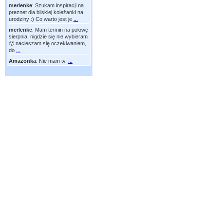
merlenke
:
Szukam inspiracji na
preznet dla bliskiej koleżanki na
urodziny :) Co warto jest je
...
merlenke
:
Mam termin na połowę
sierpnia, nigdzie się nie wybieram
🙂 nacieszam się oczekiwaniem,
do
...
Amazonka
:
Nie mam tv.
...