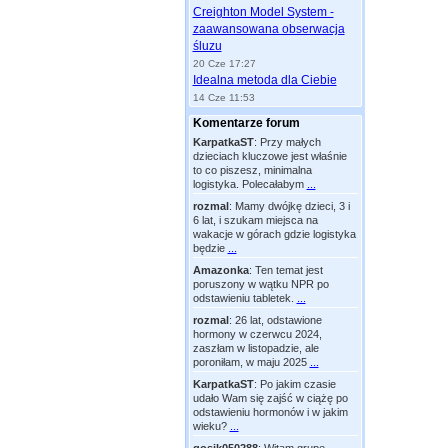
Creighton Model System -
zaawansowana obserwacja
śluzu
20 Cze 17:27
Idealna metoda dla Ciebie
14 Cze 11:53
Komentarze forum
KarpatkaST
:
Przy małych
dzieciach kluczowe jest właśnie
to co piszesz, minimalna
logistyka. Polecałabym
...
rozmal
:
Mamy dwójkę dzieci, 3 i
6 lat, i szukam miejsca na
wakacje w górach gdzie logistyka
będzie
...
Amazonka
:
Ten temat jest
poruszony w wątku NPR po
odstawieniu tabletek.
...
rozmal
:
26 lat, odstawione
hormony w czerwcu 2024,
zaszłam w listopadzie, ale
poroniłam, w maju 2025
...
KarpatkaST
:
Po jakim czasie
udało Wam się zajść w ciążę po
odstawieniu hormonów i w jakim
wieku?
...