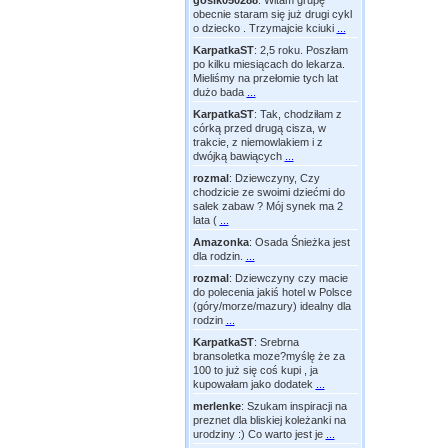
gosik050288
:
Witam grupę
obecnie staram się już drugi cykl
o dziecko . Trzymajcie kciuki
...
KarpatkaST
:
2,5 roku. Poszłam
po kilku miesiącach do lekarza.
Mieliśmy na przełomie tych lat
dużo bada
...
KarpatkaST
:
Tak, chodziłam z
córką przed drugą cisza, w
trakcie, z niemowlakiem i z
dwójką bawiących
...
rozmal
:
Dziewczyny, Czy
chodzicie ze swoimi dziećmi do
salek zabaw ? Mój synek ma 2
lata (
...
Amazonka
:
Osada Śnieżka jest
dla rodzin.
...
rozmal
:
Dziewczyny czy macie
do polecenia jakiś hotel w Polsce
(góry/morze/mazury) idealny dla
rodzin
...
KarpatkaST
:
Srebrna
bransoletka moze?myślę że za
100 to już się coś kupi , ja
kupowałam jako dodatek
...
merlenke
:
Szukam inspiracji na
preznet dla bliskiej koleżanki na
urodziny :) Co warto jest je
...