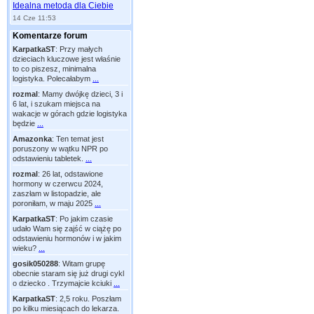
Idealna metoda dla Ciebie
14 Cze 11:53
Komentarze forum
KarpatkaST
:
Przy małych
dzieciach kluczowe jest właśnie
to co piszesz, minimalna
logistyka. Polecałabym
...
rozmal
:
Mamy dwójkę dzieci, 3 i
6 lat, i szukam miejsca na
wakacje w górach gdzie logistyka
będzie
...
Amazonka
:
Ten temat jest
poruszony w wątku NPR po
odstawieniu tabletek.
...
rozmal
:
26 lat, odstawione
hormony w czerwcu 2024,
zaszłam w listopadzie, ale
poroniłam, w maju 2025
...
KarpatkaST
:
Po jakim czasie
udało Wam się zajść w ciążę po
odstawieniu hormonów i w jakim
wieku?
...
gosik050288
:
Witam grupę
obecnie staram się już drugi cykl
o dziecko . Trzymajcie kciuki
...
KarpatkaST
:
2,5 roku. Poszłam
po kilku miesiącach do lekarza.