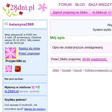
FORUM
BLOG
BAZA WIEDZY
Zaproś znajomą na 28dni
m.28dni.pl
katarzyna1969
Aby
System wyśle 
Moja aktywność w 6160 dni:
Mój opis
3 cykli, 28 komentarzy. Ostatnia
wizyta
25.10.2012
. Mój ostatni
cykl się skończył.
Opis nie został jeszcze zredagowany.
Napisz do mnie
Poleć znajomej
Poleć 28dni znajomej.
Wyślij wiadomość.
Przyjaciółki
(2)
28dni
|
Kontakt
|
Cennik
|
Polityka prywatności i 
Kto jest on-line:
Wykresy w telefonie
m.28dni.pl
(iphone, android)
Szybka pomoc!
Coś sprawia Ci trudność, nie
rozumiesz opcji?
Napisz do pomocy