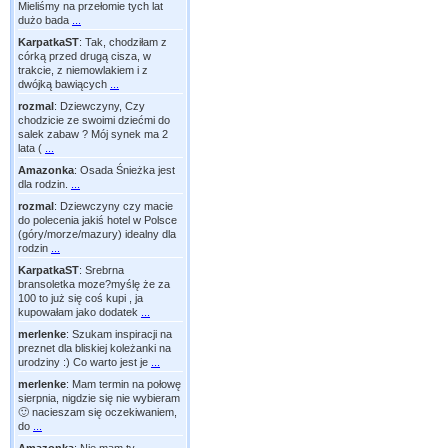
Mieliśmy na przełomie tych lat
dużo bada
...
KarpatkaST
:
Tak, chodziłam z
córką przed drugą cisza, w
trakcie, z niemowlakiem i z
dwójką bawiących
...
rozmal
:
Dziewczyny, Czy
chodzicie ze swoimi dziećmi do
salek zabaw ? Mój synek ma 2
lata (
...
Amazonka
:
Osada Śnieżka jest
dla rodzin.
...
rozmal
:
Dziewczyny czy macie
do polecenia jakiś hotel w Polsce
(góry/morze/mazury) idealny dla
rodzin
...
KarpatkaST
:
Srebrna
bransoletka moze?myślę że za
100 to już się coś kupi , ja
kupowałam jako dodatek
...
merlenke
:
Szukam inspiracji na
preznet dla bliskiej koleżanki na
urodziny :) Co warto jest je
...
merlenke
:
Mam termin na połowę
sierpnia, nigdzie się nie wybieram
🙂 nacieszam się oczekiwaniem,
do
...