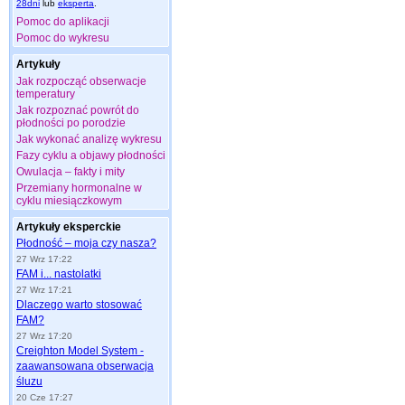
28dni
lub
eksperta
.
Pomoc do aplikacji
Pomoc do wykresu
Artykuły
Jak rozpocząć obserwacje
temperatury
Jak rozpoznać powrót do
płodności po porodzie
Jak wykonać analizę wykresu
Fazy cyklu a objawy płodności
Owulacja – fakty i mity
Przemiany hormonalne w
cyklu miesiączkowym
Artykuły eksperckie
Płodność – moja czy nasza?
27 Wrz 17:22
FAM i... nastolatki
27 Wrz 17:21
Dlaczego warto stosować
FAM?
27 Wrz 17:20
Creighton Model System -
zaawansowana obserwacja
śluzu
20 Cze 17:27