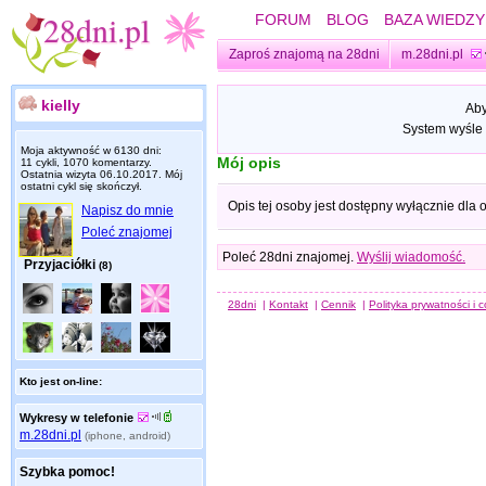
FORUM
BLOG
BAZA WIEDZY
Zaproś znajomą na 28dni
m.28dni.pl
kielly
Aby
System wyśle 
Moja aktywność w 6130 dni:
Mój opis
11 cykli, 1070 komentarzy.
Ostatnia wizyta
06.10.2017
. Mój
ostatni cykl się skończył.
Opis tej osoby jest dostępny wyłącznie dla
Napisz do mnie
Poleć znajomej
Poleć 28dni znajomej.
Wyślij wiadomość.
Przyjaciółki
(8)
28dni
|
Kontakt
|
Cennik
|
Polityka prywatności i 
Kto jest on-line:
Wykresy w telefonie
m.28dni.pl
(iphone, android)
Szybka pomoc!