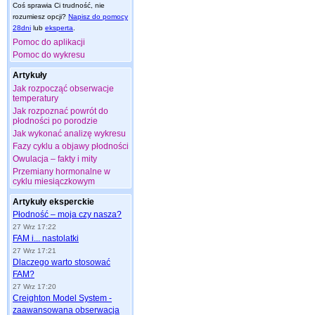
Coś sprawia Ci trudność, nie
rozumiesz opcji?
Napisz do pomocy
28dni
lub
eksperta
.
Pomoc do aplikacji
Pomoc do wykresu
Artykuły
Jak rozpocząć obserwacje
temperatury
Jak rozpoznać powrót do
płodności po porodzie
Jak wykonać analizę wykresu
Fazy cyklu a objawy płodności
Owulacja – fakty i mity
Przemiany hormonalne w
cyklu miesiączkowym
Artykuły eksperckie
Płodność – moja czy nasza?
27 Wrz 17:22
FAM i... nastolatki
27 Wrz 17:21
Dlaczego warto stosować
FAM?
27 Wrz 17:20
Creighton Model System -
zaawansowana obserwacja