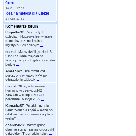
śluzu
20 Cze 17:27
Idealna metoda dla Ciebie
14 Cze 11:53
Komentarze forum
KarpatkaST
:
Przy małych
dzieciach kluczowe jest właśnie
to co piszesz, minimalna
logistyka. Polecałabym
...
rozmal
:
Mamy dwójkę dzieci, 3 i
6 lat, i szukam miejsca na
wakacje w górach gdzie logistyka
będzie
...
Amazonka
:
Ten temat jest
poruszony w wątku NPR po
odstawieniu tabletek.
...
rozmal
:
26 lat, odstawione
hormony w czerwcu 2024,
zaszłam w listopadzie, ale
poroniłam, w maju 2025
...
KarpatkaST
:
Po jakim czasie
udało Wam się zajść w ciążę po
odstawieniu hormonów i w jakim
wieku?
...
gosik050288
:
Witam grupę
obecnie staram się już drugi cykl
o dziecko . Trzymajcie kciuki
...