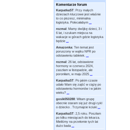
Komentarze forum
KarpatkaST
:
Przy małych
dzieciach kluczowe jest właśnie
to co piszesz, minimalna
logistyka. Polecałabym
...
rozmal
:
Mamy dwójkę dzieci, 3 i
6 lat, i szukam miejsca na
wakacje w górach gdzie logistyka
będzie
...
Amazonka
:
Ten temat jest
poruszony w wątku NPR po
odstawieniu tabletek.
...
rozmal
:
26 lat, odstawione
hormony w czerwcu 2024,
zaszłam w listopadzie, ale
poroniłam, w maju 2025
...
KarpatkaST
:
Po jakim czasie
udało Wam się zajść w ciążę po
odstawieniu hormonów i w jakim
wieku?
...
gosik050288
:
Witam grupę
obecnie staram się już drugi cykl
o dziecko . Trzymajcie kciuki
...
KarpatkaST
:
2,5 roku. Poszłam
po kilku miesiącach do lekarza.
Mieliśmy na przełomie tych lat
dużo bada
...