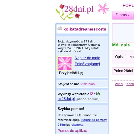
FOR
Zaproś zna
kolkatadreamescorts
Moja aktywność w 773 dni:
Mój opis
0 cykli, 0 komentarzy. Ostatnia
wizyta
24.06.2024
. Mój ostatni
cykl się skończył.
Opis nie zo
Napisz do mnie
Poleć znajomej
Poleć 28dni
Przyjaciółki
(0)
Kto jest on-line:
Amaterasu
28dni
|
Kont
Wykresy w telefonie
m.28dni.pl
(iphone, android)
Szybka pomoc!
Coś sprawia Ci trudność, nie
rozumiesz opcji?
Napisz do pomocy
28dni
lub
eksperta
.
Pomoc do aplikacji