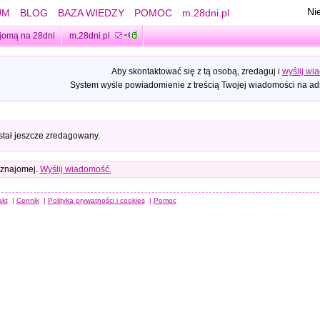
Ni
UM
BLOG
BAZA WIEDZY
POMOC
m.28dni.pl
jomą na 28dni
m.28dni.pl
Aby skontaktować się z tą osobą, zredaguj i
wyślij wi
System wyśle powiadomienie z treścią Twojej wiadomości na adr
stał jeszcze zredagowany.
 znajomej.
Wyślij wiadomość.
akt
|
Cennik
|
Polityka prywatności i cookies
|
Pomoc