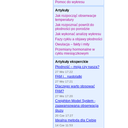
Pomoc do wykresu
Artykuły
Jak rozpocząć obserwacje
temperatury
Jak rozpoznać powrót do
płodności po porodzie
Jak wykonać analizę wykresu
Fazy cyklu a objawy płodności
Owulacja – fakty i mity
Przemiany hormonalne w
cyklu miesiączkowym
Artykuły eksperckie
Płodność – moja czy nasza?
27 Wrz 17:22
FAM i... nastolatki
27 Wrz 17:21
Dlaczego warto stosować
FAM?
27 Wrz 17:20
Creighton Model System -
zaawansowana obserwacja
śluzu
20 Cze 17:27
Idealna metoda dla Ciebie
14 Cze 11:53