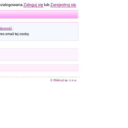
ezalogowana
Zaloguj się
lub
Zarejestruj się
adomość
.
es email tej osoby.
© 28dni.pl sp. z o.o.