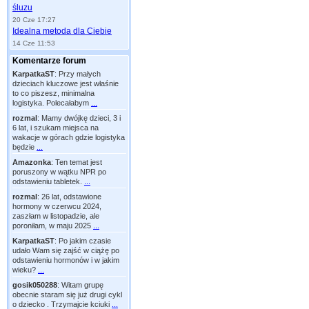
śluzu
20 Cze 17:27
Idealna metoda dla Ciebie
14 Cze 11:53
Komentarze forum
KarpatkaST
:
Przy małych
dzieciach kluczowe jest właśnie
to co piszesz, minimalna
logistyka. Polecałabym
...
rozmal
:
Mamy dwójkę dzieci, 3 i
6 lat, i szukam miejsca na
wakacje w górach gdzie logistyka
będzie
...
Amazonka
:
Ten temat jest
poruszony w wątku NPR po
odstawieniu tabletek.
...
rozmal
:
26 lat, odstawione
hormony w czerwcu 2024,
zaszłam w listopadzie, ale
poroniłam, w maju 2025
...
KarpatkaST
:
Po jakim czasie
udało Wam się zajść w ciążę po
odstawieniu hormonów i w jakim
wieku?
...
gosik050288
:
Witam grupę
obecnie staram się już drugi cykl
o dziecko . Trzymajcie kciuki
...