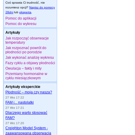
Coś sprawia Ci trudność, nie
rozumiesz opcji?
Napisz do pomocy
28dni
lub
eksperta
.
Pomoc do aplikacji
Pomoc do wykresu
Artykuły
Jak rozpocząć obserwacje
temperatury
Jak rozpoznać powrót do
płodności po porodzie
Jak wykonać analizę wykresu
Fazy cyklu a objawy płodności
Owulacja – fakty i mity
Przemiany hormonalne w
cyklu miesiączkowym
Artykuły eksperckie
Płodność – moja czy nasza?
27 Wrz 17:22
FAM i... nastolatki
27 Wrz 17:21
Dlaczego warto stosować
FAM?
27 Wrz 17:20
Creighton Model System -
zaawansowana obserwacja