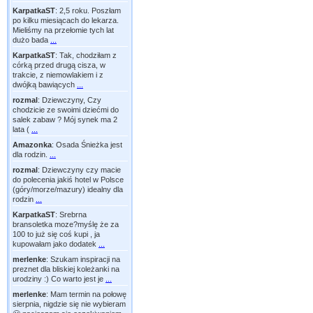
KarpatkaST
:
2,5 roku. Poszłam
po kilku miesiącach do lekarza.
Mieliśmy na przełomie tych lat
dużo bada
...
KarpatkaST
:
Tak, chodziłam z
córką przed drugą cisza, w
trakcie, z niemowlakiem i z
dwójką bawiących
...
rozmal
:
Dziewczyny, Czy
chodzicie ze swoimi dziećmi do
salek zabaw ? Mój synek ma 2
lata (
...
Amazonka
:
Osada Śnieżka jest
dla rodzin.
...
rozmal
:
Dziewczyny czy macie
do polecenia jakiś hotel w Polsce
(góry/morze/mazury) idealny dla
rodzin
...
KarpatkaST
:
Srebrna
bransoletka moze?myślę że za
100 to już się coś kupi , ja
kupowałam jako dodatek
...
merlenke
:
Szukam inspiracji na
preznet dla bliskiej koleżanki na
urodziny :) Co warto jest je
...
merlenke
:
Mam termin na połowę
sierpnia, nigdzie się nie wybieram