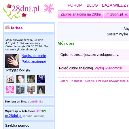
FORUM
BLOG
BAZA WIEDZY
Zaproś znajomą na 28dni
m.28dni.pl
larkaa
Aby
System wyśle 
Moja aktywność w 6703 dni:
Mój opis
47 cykli, 1094 komentarzy.
Ostatnia wizyta
06.08.2016
. Mój
ostatni cykl się skończył.
Opis nie został jeszcze zredagowany.
Napisz do mnie
Poleć znajomej
Poleć 28dni znajomej.
Wyślij wiadomość.
Przyjaciółki
(8)
28dni
|
Kontakt
|
Cennik
|
Polityka prywatności i 
Kto jest on-line:
domi86nika
Wykresy w telefonie
m.28dni.pl
(iphone, android)
Szybka pomoc!