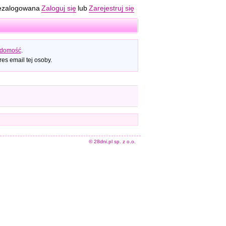
ezalogowana
Zaloguj się
lub
Zarejestruj się
adomość
.
es email tej osoby.
© 28dni.pl sp. z o.o.