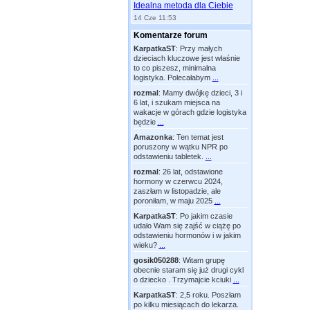
Idealna metoda dla Ciebie
14 Cze 11:53
Komentarze forum
KarpatkaST
:
Przy małych
dzieciach kluczowe jest właśnie
to co piszesz, minimalna
logistyka. Polecałabym
...
rozmal
:
Mamy dwójkę dzieci, 3 i
6 lat, i szukam miejsca na
wakacje w górach gdzie logistyka
będzie
...
Amazonka
:
Ten temat jest
poruszony w wątku NPR po
odstawieniu tabletek.
...
rozmal
:
26 lat, odstawione
hormony w czerwcu 2024,
zaszłam w listopadzie, ale
poroniłam, w maju 2025
...
KarpatkaST
:
Po jakim czasie
udało Wam się zajść w ciążę po
odstawieniu hormonów i w jakim
wieku?
...
gosik050288
:
Witam grupę
obecnie staram się już drugi cykl
o dziecko . Trzymajcie kciuki
...
KarpatkaST
:
2,5 roku. Poszłam
po kilku miesiącach do lekarza.