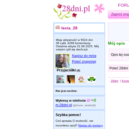
FOR
Zaproś zna
lecia_28
Moja aktywność w 5624 dni:
Mój opis
38 cykli, 4268 komentarzy.
Ostatnia wizyta
31.08.2025
. Mój
ostatni cykl się skończył.
Opis tej os
Napisz do mnie
Poleć znajomej
Poleć 28dni
Przyjaciółki
(4)
28dni
|
Kont
Kto jest on-line:
Wykresy w telefonie
m.28dni.pl
(iphone, android)
Szybka pomoc!
Coś sprawia Ci trudność, nie
rozumiesz opcji?
Napisz do pomocy