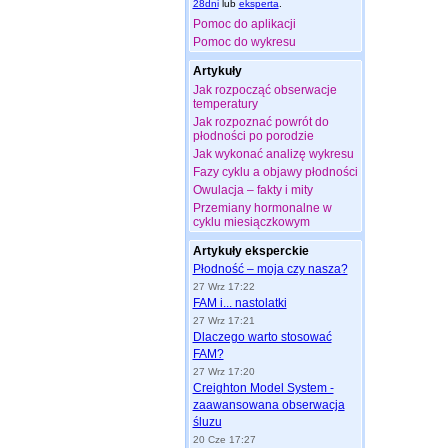
28dni
lub
eksperta
.
Pomoc do aplikacji
Pomoc do wykresu
Artykuły
Jak rozpocząć obserwacje
temperatury
Jak rozpoznać powrót do
płodności po porodzie
Jak wykonać analizę wykresu
Fazy cyklu a objawy płodności
Owulacja – fakty i mity
Przemiany hormonalne w
cyklu miesiączkowym
Artykuły eksperckie
Płodność – moja czy nasza?
27 Wrz 17:22
FAM i... nastolatki
27 Wrz 17:21
Dlaczego warto stosować
FAM?
27 Wrz 17:20
Creighton Model System -
zaawansowana obserwacja
śluzu
20 Cze 17:27