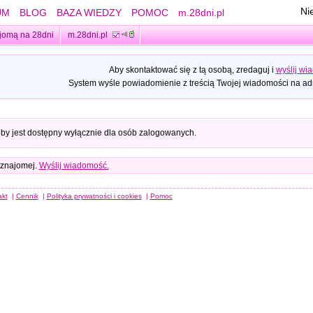
Ni
UM
BLOG
BAZA WIEDZY
POMOC
m.28dni.pl
jomą na 28dni
m.28dni.pl
Aby skontaktować się z tą osobą, zredaguj i
wyślij wi
System wyśle powiadomienie z treścią Twojej wiadomości na adr
oby jest dostępny wyłącznie dla osób zalogowanych.
 znajomej.
Wyślij wiadomość.
akt
|
Cennik
|
Polityka prywatności i cookies
|
Pomoc