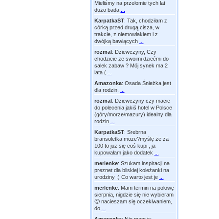
Mieliśmy na przełomie tych lat
dużo bada
...
KarpatkaST
:
Tak, chodziłam z
córką przed drugą cisza, w
trakcie, z niemowlakiem i z
dwójką bawiących
...
rozmal
:
Dziewczyny, Czy
chodzicie ze swoimi dziećmi do
salek zabaw ? Mój synek ma 2
lata (
...
Amazonka
:
Osada Śnieżka jest
dla rodzin.
...
rozmal
:
Dziewczyny czy macie
do polecenia jakiś hotel w Polsce
(góry/morze/mazury) idealny dla
rodzin
...
KarpatkaST
:
Srebrna
bransoletka moze?myślę że za
100 to już się coś kupi , ja
kupowałam jako dodatek
...
merlenke
:
Szukam inspiracji na
preznet dla bliskiej koleżanki na
urodziny :) Co warto jest je
...
merlenke
:
Mam termin na połowę
sierpnia, nigdzie się nie wybieram
🙂 nacieszam się oczekiwaniem,
do
...