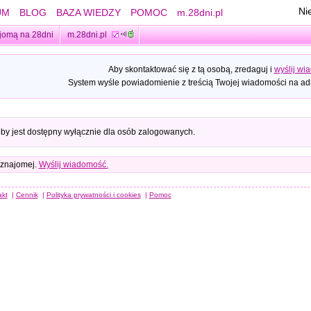
Ni
UM
BLOG
BAZA WIEDZY
POMOC
m.28dni.pl
jomą na 28dni
m.28dni.pl
Aby skontaktować się z tą osobą, zredaguj i
wyślij wi
System wyśle powiadomienie z treścią Twojej wiadomości na adr
oby jest dostępny wyłącznie dla osób zalogowanych.
 znajomej.
Wyślij wiadomość.
akt
|
Cennik
|
Polityka prywatności i cookies
|
Pomoc