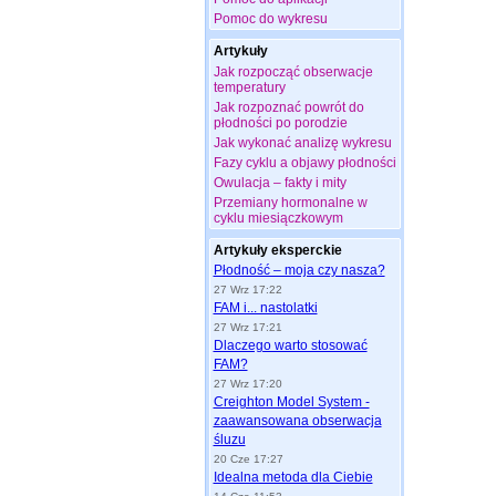
Pomoc do wykresu
Artykuły
Jak rozpocząć obserwacje
temperatury
Jak rozpoznać powrót do
płodności po porodzie
Jak wykonać analizę wykresu
Fazy cyklu a objawy płodności
Owulacja – fakty i mity
Przemiany hormonalne w
cyklu miesiączkowym
Artykuły eksperckie
Płodność – moja czy nasza?
27 Wrz 17:22
FAM i... nastolatki
27 Wrz 17:21
Dlaczego warto stosować
FAM?
27 Wrz 17:20
Creighton Model System -
zaawansowana obserwacja
śluzu
20 Cze 17:27
Idealna metoda dla Ciebie