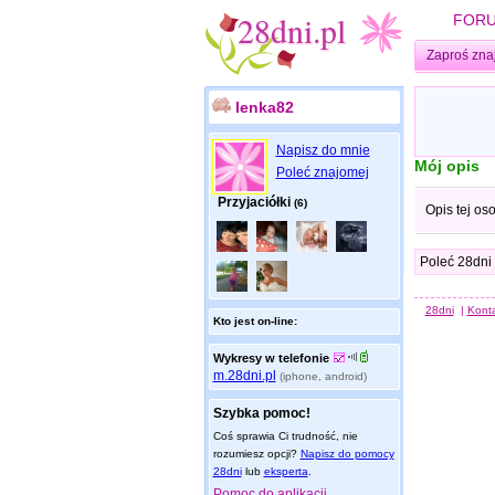
FOR
Zaproś zna
lenka82
Napisz do mnie
Mój opis
Poleć znajomej
Przyjaciółki
(6)
Opis tej os
Poleć 28dni
28dni
|
Kont
Kto jest on-line:
Wykresy w telefonie
m.28dni.pl
(iphone, android)
Szybka pomoc!
Coś sprawia Ci trudność, nie
rozumiesz opcji?
Napisz do pomocy
28dni
lub
eksperta
.
Pomoc do aplikacji