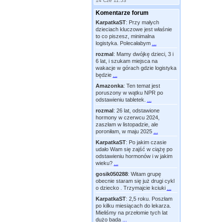
14 Cze 11:53
Komentarze forum
KarpatkaST
:
Przy małych
dzieciach kluczowe jest właśnie
to co piszesz, minimalna
logistyka. Polecałabym
...
rozmal
:
Mamy dwójkę dzieci, 3 i
6 lat, i szukam miejsca na
wakacje w górach gdzie logistyka
będzie
...
Amazonka
:
Ten temat jest
poruszony w wątku NPR po
odstawieniu tabletek.
...
rozmal
:
26 lat, odstawione
hormony w czerwcu 2024,
zaszłam w listopadzie, ale
poroniłam, w maju 2025
...
KarpatkaST
:
Po jakim czasie
udało Wam się zajść w ciążę po
odstawieniu hormonów i w jakim
wieku?
...
gosik050288
:
Witam grupę
obecnie staram się już drugi cykl
o dziecko . Trzymajcie kciuki
...
KarpatkaST
:
2,5 roku. Poszłam
po kilku miesiącach do lekarza.
Mieliśmy na przełomie tych lat
dużo bada
...