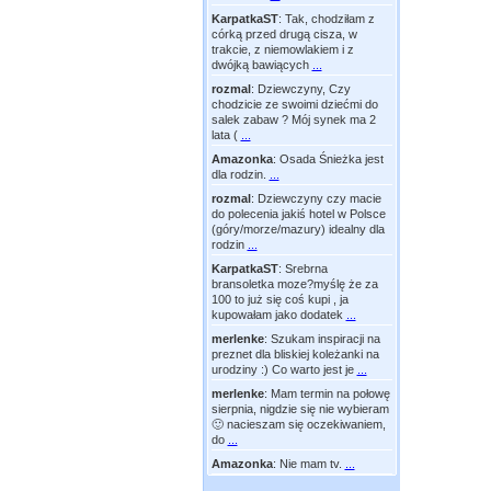
KarpatkaST
:
Tak, chodziłam z
córką przed drugą cisza, w
trakcie, z niemowlakiem i z
dwójką bawiących
...
rozmal
:
Dziewczyny, Czy
chodzicie ze swoimi dziećmi do
salek zabaw ? Mój synek ma 2
lata (
...
Amazonka
:
Osada Śnieżka jest
dla rodzin.
...
rozmal
:
Dziewczyny czy macie
do polecenia jakiś hotel w Polsce
(góry/morze/mazury) idealny dla
rodzin
...
KarpatkaST
:
Srebrna
bransoletka moze?myślę że za
100 to już się coś kupi , ja
kupowałam jako dodatek
...
merlenke
:
Szukam inspiracji na
preznet dla bliskiej koleżanki na
urodziny :) Co warto jest je
...
merlenke
:
Mam termin na połowę
sierpnia, nigdzie się nie wybieram
🙂 nacieszam się oczekiwaniem,
do
...
Amazonka
:
Nie mam tv.
...