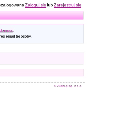
ezalogowana
Zaloguj się
lub
Zarejestruj się
adomość
.
es email tej osoby.
© 28dni.pl sp. z o.o.