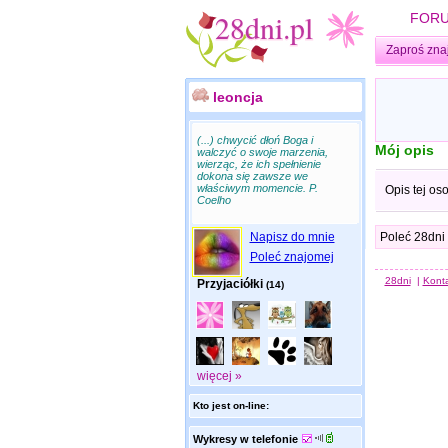
FOR
Zaproś zna
leoncja
(...) chwycić dłoń Boga i
Mój opis
walczyć o swoje marzenia,
wierząc, że ich spełnienie
dokona się zawsze we
właściwym momencie. P.
Opis tej os
Coelho
Napisz do mnie
Poleć 28dni
Poleć znajomej
28dni
|
Kont
Przyjaciółki
(14)
więcej »
Kto jest on-line:
Wykresy w telefonie