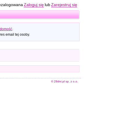
ezalogowana
Zaloguj się
lub
Zarejestruj się
adomość
.
es email tej osoby.
© 28dni.pl sp. z o.o.