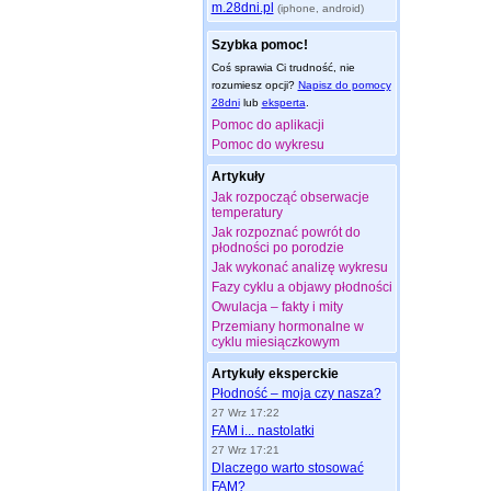
m.28dni.pl
(iphone, android)
Szybka pomoc!
Coś sprawia Ci trudność, nie
rozumiesz opcji?
Napisz do pomocy
28dni
lub
eksperta
.
Pomoc do aplikacji
Pomoc do wykresu
Artykuły
Jak rozpocząć obserwacje
temperatury
Jak rozpoznać powrót do
płodności po porodzie
Jak wykonać analizę wykresu
Fazy cyklu a objawy płodności
Owulacja – fakty i mity
Przemiany hormonalne w
cyklu miesiączkowym
Artykuły eksperckie
Płodność – moja czy nasza?
27 Wrz 17:22
FAM i... nastolatki
27 Wrz 17:21
Dlaczego warto stosować
FAM?