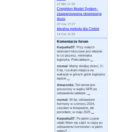
27 Wrz 17:20
Creighton Model System -
zaawansowana obserwacja
śluzu
20 Cze 17:27
Idealna metoda dla Ciebie
14 Cze 11:53
Komentarze forum
KarpatkaST
:
Przy małych
dzieciach kluczowe jest właśnie
to co piszesz, minimalna
logistyka. Polecałabym
...
rozmal
:
Mamy dwójkę dzieci, 3 i
6 lat, i szukam miejsca na
wakacje w górach gdzie logistyka
będzie
...
Amazonka
:
Ten temat jest
poruszony w wątku NPR po
odstawieniu tabletek.
...
rozmal
:
26 lat, odstawione
hormony w czerwcu 2024,
zaszłam w listopadzie, ale
poroniłam, w maju 2025
...
KarpatkaST
:
Po jakim czasie
udało Wam się zajść w ciążę po
odstawieniu hormonów i w jakim
wieku?
...