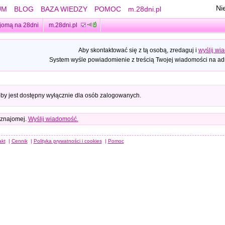
Ni
UM
BLOG
BAZA WIEDZY
POMOC
m.28dni.pl
jomą na 28dni
m.28dni.pl
Aby skontaktować się z tą osobą, zredaguj i
wyślij wi
System wyśle powiadomienie z treścią Twojej wiadomości na adr
oby jest dostępny wyłącznie dla osób zalogowanych.
 znajomej.
Wyślij wiadomość.
akt
|
Cennik
|
Polityka prywatności i cookies
|
Pomoc