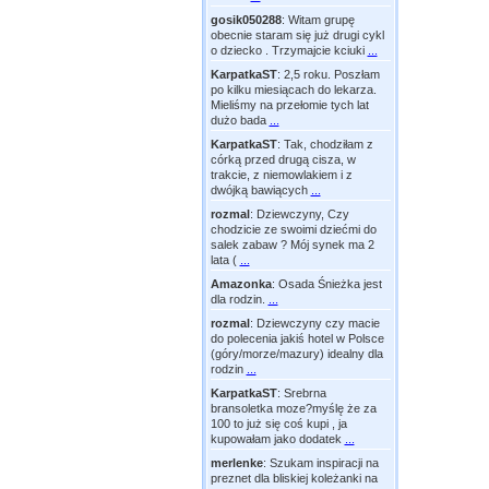
gosik050288
:
Witam grupę
obecnie staram się już drugi cykl
o dziecko . Trzymajcie kciuki
...
KarpatkaST
:
2,5 roku. Poszłam
po kilku miesiącach do lekarza.
Mieliśmy na przełomie tych lat
dużo bada
...
KarpatkaST
:
Tak, chodziłam z
córką przed drugą cisza, w
trakcie, z niemowlakiem i z
dwójką bawiących
...
rozmal
:
Dziewczyny, Czy
chodzicie ze swoimi dziećmi do
salek zabaw ? Mój synek ma 2
lata (
...
Amazonka
:
Osada Śnieżka jest
dla rodzin.
...
rozmal
:
Dziewczyny czy macie
do polecenia jakiś hotel w Polsce
(góry/morze/mazury) idealny dla
rodzin
...
KarpatkaST
:
Srebrna
bransoletka moze?myślę że za
100 to już się coś kupi , ja
kupowałam jako dodatek
...
merlenke
:
Szukam inspiracji na
preznet dla bliskiej koleżanki na