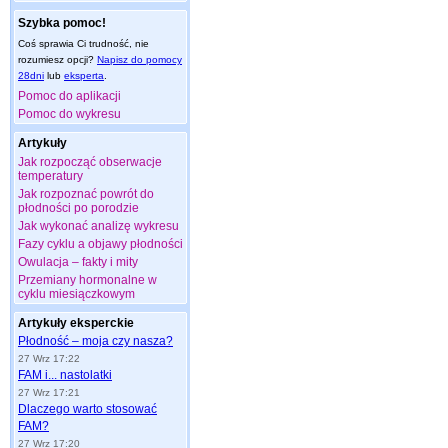
Szybka pomoc!
Coś sprawia Ci trudność, nie
rozumiesz opcji?
Napisz do pomocy
28dni
lub
eksperta
.
Pomoc do aplikacji
Pomoc do wykresu
Artykuły
Jak rozpocząć obserwacje
temperatury
Jak rozpoznać powrót do
płodności po porodzie
Jak wykonać analizę wykresu
Fazy cyklu a objawy płodności
Owulacja – fakty i mity
Przemiany hormonalne w
cyklu miesiączkowym
Artykuły eksperckie
Płodność – moja czy nasza?
27 Wrz 17:22
FAM i... nastolatki
27 Wrz 17:21
Dlaczego warto stosować
FAM?
27 Wrz 17:20