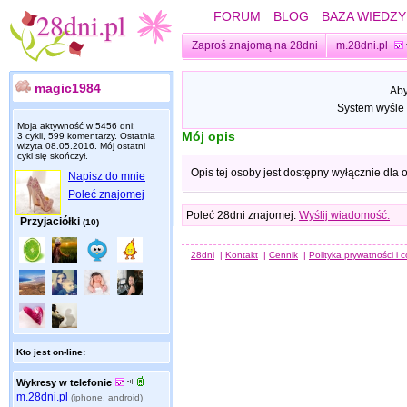
FORUM
BLOG
BAZA WIEDZY
Zaproś znajomą na 28dni
m.28dni.pl
magic1984
Aby
System wyśle 
Moja aktywność w 5456 dni:
Mój opis
3 cykli, 599 komentarzy. Ostatnia
wizyta
08.05.2016
. Mój ostatni
cykl się skończył.
Opis tej osoby jest dostępny wyłącznie dla
Napisz do mnie
Poleć znajomej
Poleć 28dni znajomej.
Wyślij wiadomość.
Przyjaciółki
(10)
28dni
|
Kontakt
|
Cennik
|
Polityka prywatności i 
Kto jest on-line:
Wykresy w telefonie
m.28dni.pl
(iphone, android)