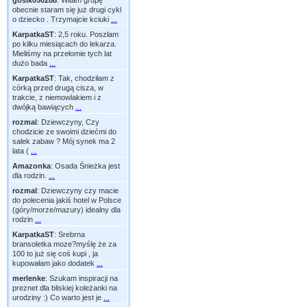
gosik050288
:
Witam grupę
obecnie staram się już drugi cykl
o dziecko . Trzymajcie kciuki
...
KarpatkaST
:
2,5 roku. Poszłam
po kilku miesiącach do lekarza.
Mieliśmy na przełomie tych lat
dużo bada
...
KarpatkaST
:
Tak, chodziłam z
córką przed drugą cisza, w
trakcie, z niemowlakiem i z
dwójką bawiących
...
rozmal
:
Dziewczyny, Czy
chodzicie ze swoimi dziećmi do
salek zabaw ? Mój synek ma 2
lata (
...
Amazonka
:
Osada Śnieżka jest
dla rodzin.
...
rozmal
:
Dziewczyny czy macie
do polecenia jakiś hotel w Polsce
(góry/morze/mazury) idealny dla
rodzin
...
KarpatkaST
:
Srebrna
bransoletka moze?myślę że za
100 to już się coś kupi , ja
kupowałam jako dodatek
...
merlenke
:
Szukam inspiracji na
preznet dla bliskiej koleżanki na
urodziny :) Co warto jest je
...