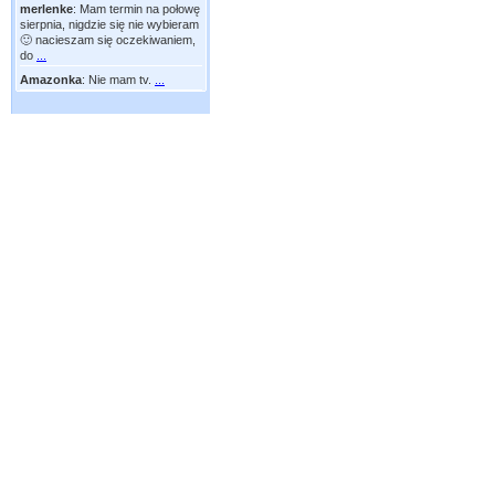
merlenke
:
Mam termin na połowę
sierpnia, nigdzie się nie wybieram
🙂 nacieszam się oczekiwaniem,
do
...
Amazonka
:
Nie mam tv.
...