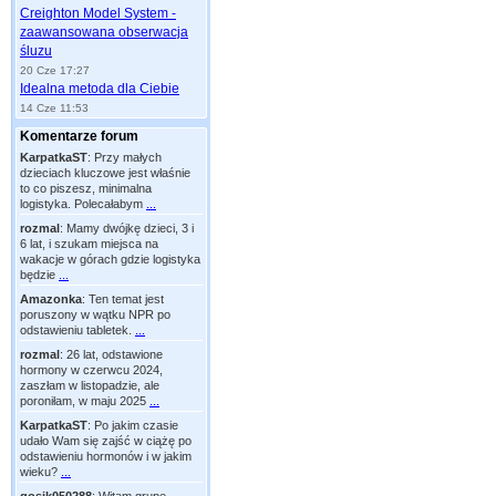
Creighton Model System -
zaawansowana obserwacja
śluzu
20 Cze 17:27
Idealna metoda dla Ciebie
14 Cze 11:53
Komentarze forum
KarpatkaST
:
Przy małych
dzieciach kluczowe jest właśnie
to co piszesz, minimalna
logistyka. Polecałabym
...
rozmal
:
Mamy dwójkę dzieci, 3 i
6 lat, i szukam miejsca na
wakacje w górach gdzie logistyka
będzie
...
Amazonka
:
Ten temat jest
poruszony w wątku NPR po
odstawieniu tabletek.
...
rozmal
:
26 lat, odstawione
hormony w czerwcu 2024,
zaszłam w listopadzie, ale
poroniłam, w maju 2025
...
KarpatkaST
:
Po jakim czasie
udało Wam się zajść w ciążę po
odstawieniu hormonów i w jakim
wieku?
...