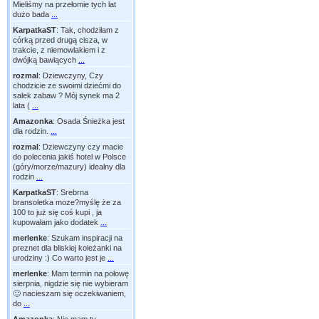
Mieliśmy na przełomie tych lat
dużo bada
...
KarpatkaST
:
Tak, chodziłam z
córką przed drugą cisza, w
trakcie, z niemowlakiem i z
dwójką bawiących
...
rozmal
:
Dziewczyny, Czy
chodzicie ze swoimi dziećmi do
salek zabaw ? Mój synek ma 2
lata (
...
Amazonka
:
Osada Śnieżka jest
dla rodzin.
...
rozmal
:
Dziewczyny czy macie
do polecenia jakiś hotel w Polsce
(góry/morze/mazury) idealny dla
rodzin
...
KarpatkaST
:
Srebrna
bransoletka moze?myślę że za
100 to już się coś kupi , ja
kupowałam jako dodatek
...
merlenke
:
Szukam inspiracji na
preznet dla bliskiej koleżanki na
urodziny :) Co warto jest je
...
merlenke
:
Mam termin na połowę
sierpnia, nigdzie się nie wybieram
🙂 nacieszam się oczekiwaniem,
do
...