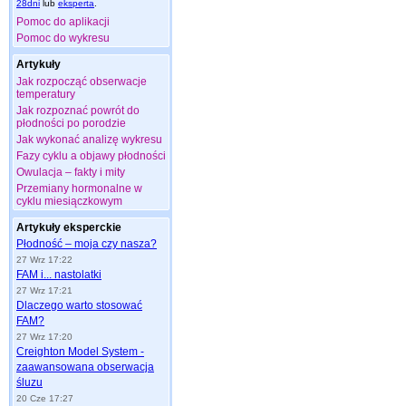
28dni
lub
eksperta
.
Pomoc do aplikacji
Pomoc do wykresu
Artykuły
Jak rozpocząć obserwacje
temperatury
Jak rozpoznać powrót do
płodności po porodzie
Jak wykonać analizę wykresu
Fazy cyklu a objawy płodności
Owulacja – fakty i mity
Przemiany hormonalne w
cyklu miesiączkowym
Artykuły eksperckie
Płodność – moja czy nasza?
27 Wrz 17:22
FAM i... nastolatki
27 Wrz 17:21
Dlaczego warto stosować
FAM?
27 Wrz 17:20
Creighton Model System -
zaawansowana obserwacja
śluzu
20 Cze 17:27