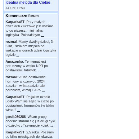
Idealna metoda dla Ciebie
14 Cze 11:53
Komentarze forum
KarpatkaST
:
Przy małych
dzieciach kluczowe jest właśnie
to co piszesz, minimalna
logistyka. Polecałabym
...
rozmal
:
Mamy dwójkę dzieci, 3 i
6 lat, i szukam miejsca na
wakacje w górach gdzie logistyka
będzie
...
Amazonka
:
Ten temat jest
poruszony w wątku NPR po
odstawieniu tabletek.
...
rozmal
:
26 lat, odstawione
hormony w czerwcu 2024,
zaszłam w listopadzie, ale
poroniłam, w maju 2025
...
KarpatkaST
:
Po jakim czasie
udało Wam się zajść w ciążę po
odstawieniu hormonów i w jakim
wieku?
...
gosik050288
:
Witam grupę
obecnie staram się już drugi cykl
o dziecko . Trzymajcie kciuki
...
KarpatkaST
:
2,5 roku. Poszłam
po kilku miesiącach do lekarza.