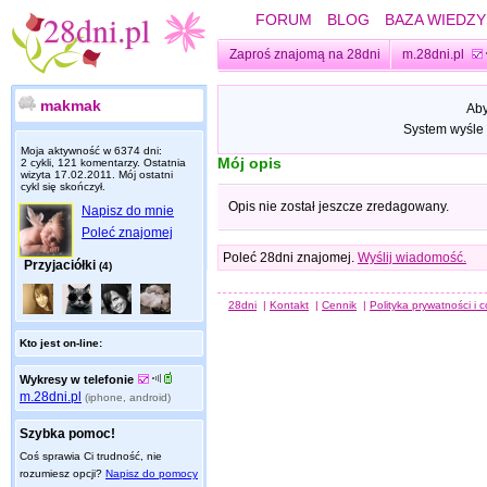
FORUM
BLOG
BAZA WIEDZY
Zaproś znajomą na 28dni
m.28dni.pl
makmak
Aby
System wyśle 
Moja aktywność w 6374 dni:
Mój opis
2 cykli, 121 komentarzy. Ostatnia
wizyta
17.02.2011
. Mój ostatni
cykl się skończył.
Opis nie został jeszcze zredagowany.
Napisz do mnie
Poleć znajomej
Poleć 28dni znajomej.
Wyślij wiadomość.
Przyjaciółki
(4)
28dni
|
Kontakt
|
Cennik
|
Polityka prywatności i 
Kto jest on-line:
Wykresy w telefonie
m.28dni.pl
(iphone, android)
Szybka pomoc!
Coś sprawia Ci trudność, nie
rozumiesz opcji?
Napisz do pomocy