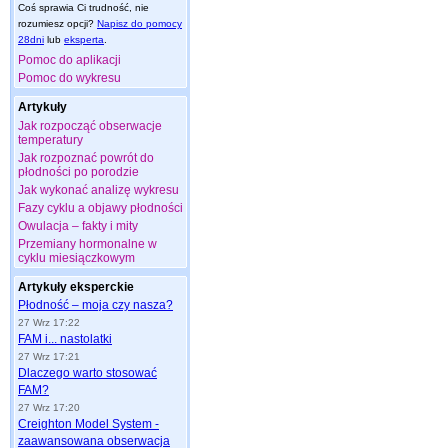
Coś sprawia Ci trudność, nie
rozumiesz opcji?
Napisz do pomocy
28dni
lub
eksperta
.
Pomoc do aplikacji
Pomoc do wykresu
Artykuły
Jak rozpocząć obserwacje
temperatury
Jak rozpoznać powrót do
płodności po porodzie
Jak wykonać analizę wykresu
Fazy cyklu a objawy płodności
Owulacja – fakty i mity
Przemiany hormonalne w
cyklu miesiączkowym
Artykuły eksperckie
Płodność – moja czy nasza?
27 Wrz 17:22
FAM i... nastolatki
27 Wrz 17:21
Dlaczego warto stosować
FAM?
27 Wrz 17:20
Creighton Model System -
zaawansowana obserwacja