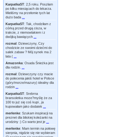
KarpatkaST
:
2,5 roku. Poszłam
po kilku miesiącach do lekarza.
Mieliśmy na przełomie tych lat
dużo bada
...
KarpatkaST
:
Tak, chodziłam z
córką przed drugą cisza, w
trakcie, z niemowlakiem i z
dwójką bawiących
...
rozmal
:
Dziewczyny, Czy
chodzicie ze swoimi dziećmi do
salek zabaw ? Mój synek ma 2
lata (
...
Amazonka
:
Osada Śnieżka jest
dla rodzin.
...
rozmal
:
Dziewczyny czy macie
do polecenia jakiś hotel w Polsce
(góry/morze/mazury) idealny dla
rodzin
...
KarpatkaST
:
Srebrna
bransoletka moze?myślę że za
100 to już się coś kupi , ja
kupowałam jako dodatek
...
merlenke
:
Szukam inspiracji na
preznet dla bliskiej koleżanki na
urodziny :) Co warto jest je
...
merlenke
:
Mam termin na połowę
sierpnia, nigdzie się nie wybieram