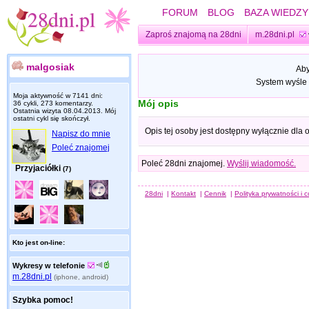
FORUM
BLOG
BAZA WIEDZY
Zaproś znajomą na 28dni
m.28dni.pl
malgosiak
Aby
System wyśle 
Moja aktywność w 7141 dni:
Mój opis
36 cykli, 273 komentarzy.
Ostatnia wizyta
08.04.2013
. Mój
ostatni cykl się skończył.
Opis tej osoby jest dostępny wyłącznie dla
Napisz do mnie
Poleć znajomej
Poleć 28dni znajomej.
Wyślij wiadomość.
Przyjaciółki
(7)
28dni
|
Kontakt
|
Cennik
|
Polityka prywatności i 
Kto jest on-line:
Wykresy w telefonie
m.28dni.pl
(iphone, android)
Szybka pomoc!