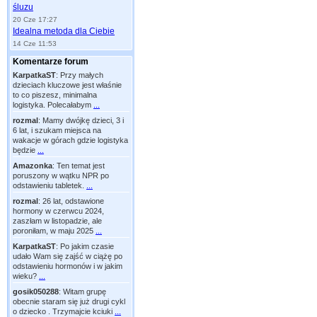
śluzu
20 Cze 17:27
Idealna metoda dla Ciebie
14 Cze 11:53
Komentarze forum
KarpatkaST
:
Przy małych
dzieciach kluczowe jest właśnie
to co piszesz, minimalna
logistyka. Polecałabym
...
rozmal
:
Mamy dwójkę dzieci, 3 i
6 lat, i szukam miejsca na
wakacje w górach gdzie logistyka
będzie
...
Amazonka
:
Ten temat jest
poruszony w wątku NPR po
odstawieniu tabletek.
...
rozmal
:
26 lat, odstawione
hormony w czerwcu 2024,
zaszłam w listopadzie, ale
poroniłam, w maju 2025
...
KarpatkaST
:
Po jakim czasie
udało Wam się zajść w ciążę po
odstawieniu hormonów i w jakim
wieku?
...
gosik050288
:
Witam grupę
obecnie staram się już drugi cykl
o dziecko . Trzymajcie kciuki
...