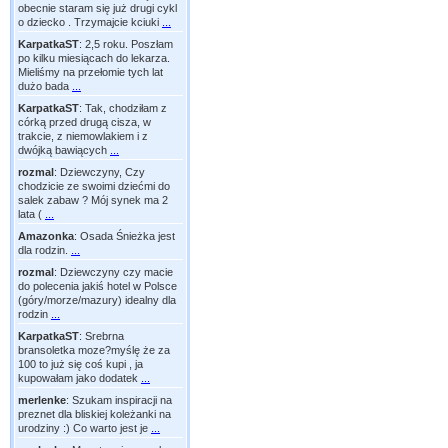
obecnie staram się już drugi cykl
o dziecko . Trzymajcie kciuki
...
KarpatkaST
:
2,5 roku. Poszłam
po kilku miesiącach do lekarza.
Mieliśmy na przełomie tych lat
dużo bada
...
KarpatkaST
:
Tak, chodziłam z
córką przed drugą cisza, w
trakcie, z niemowlakiem i z
dwójką bawiących
...
rozmal
:
Dziewczyny, Czy
chodzicie ze swoimi dziećmi do
salek zabaw ? Mój synek ma 2
lata (
...
Amazonka
:
Osada Śnieżka jest
dla rodzin.
...
rozmal
:
Dziewczyny czy macie
do polecenia jakiś hotel w Polsce
(góry/morze/mazury) idealny dla
rodzin
...
KarpatkaST
:
Srebrna
bransoletka moze?myślę że za
100 to już się coś kupi , ja
kupowałam jako dodatek
...
merlenke
:
Szukam inspiracji na
preznet dla bliskiej koleżanki na
urodziny :) Co warto jest je
...