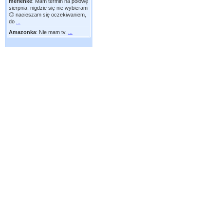
merlenke
:
Mam termin na połowę
sierpnia, nigdzie się nie wybieram
🙂 nacieszam się oczekiwaniem,
do
...
Amazonka
:
Nie mam tv.
...