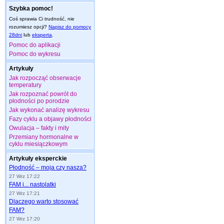
Szybka pomoc!
Coś sprawia Ci trudność, nie
rozumiesz opcji?
Napisz do pomocy
28dni
lub
eksperta
.
Pomoc do aplikacji
Pomoc do wykresu
Artykuły
Jak rozpocząć obserwacje
temperatury
Jak rozpoznać powrót do
płodności po porodzie
Jak wykonać analizę wykresu
Fazy cyklu a objawy płodności
Owulacja – fakty i mity
Przemiany hormonalne w
cyklu miesiączkowym
Artykuły eksperckie
Płodność – moja czy nasza?
27 Wrz 17:22
FAM i... nastolatki
27 Wrz 17:21
Dlaczego warto stosować
FAM?
27 Wrz 17:20