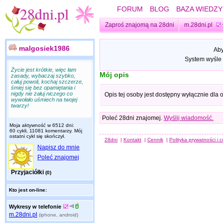
FORUM
BLOG
BAZA WIEDZY
Zaproś znajomą na 28dni
m.28dni.pl
malgosiek1986
Aby
System wyśle 
Życie jest krótkie, więc łam
Mój opis
zasady, wybaczaj szybko,
całuj powoli, kochaj szczerze,
śmiej się bez opamiętania i
nigdy nie żałuj niczego co
Opis tej osoby jest dostępny wyłącznie dla
wywołało uśmiech na twojej
twarzy!
Poleć 28dni znajomej.
Wyślij wiadomość.
Moja aktywność w 6512 dni:
60 cykli, 11081 komentarzy. Mój
ostatni cykl się skończył.
28dni
|
Kontakt
|
Cennik
|
Polityka prywatności i 
Napisz do mnie
Poleć znajomej
Przyjaciółki
(0)
Kto jest on-line:
Wykresy w telefonie
m.28dni.pl
(iphone, android)