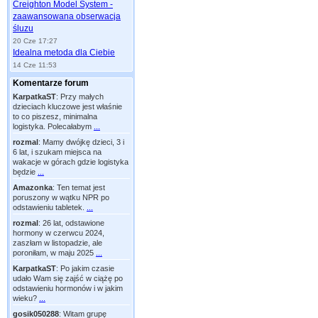
Creighton Model System -
zaawansowana obserwacja
śluzu
20 Cze 17:27
Idealna metoda dla Ciebie
14 Cze 11:53
Komentarze forum
KarpatkaST
:
Przy małych
dzieciach kluczowe jest właśnie
to co piszesz, minimalna
logistyka. Polecałabym
...
rozmal
:
Mamy dwójkę dzieci, 3 i
6 lat, i szukam miejsca na
wakacje w górach gdzie logistyka
będzie
...
Amazonka
:
Ten temat jest
poruszony w wątku NPR po
odstawieniu tabletek.
...
rozmal
:
26 lat, odstawione
hormony w czerwcu 2024,
zaszłam w listopadzie, ale
poroniłam, w maju 2025
...
KarpatkaST
:
Po jakim czasie
udało Wam się zajść w ciążę po
odstawieniu hormonów i w jakim
wieku?
...
gosik050288
:
Witam grupę