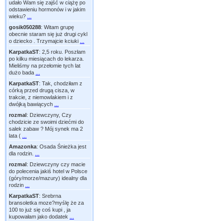
udało Wam się zajść w ciążę po
odstawieniu hormonów i w jakim
wieku?
...
gosik050288
:
Witam grupę
obecnie staram się już drugi cykl
o dziecko . Trzymajcie kciuki
...
KarpatkaST
:
2,5 roku. Poszłam
po kilku miesiącach do lekarza.
Mieliśmy na przełomie tych lat
dużo bada
...
KarpatkaST
:
Tak, chodziłam z
córką przed drugą cisza, w
trakcie, z niemowlakiem i z
dwójką bawiących
...
rozmal
:
Dziewczyny, Czy
chodzicie ze swoimi dziećmi do
salek zabaw ? Mój synek ma 2
lata (
...
Amazonka
:
Osada Śnieżka jest
dla rodzin.
...
rozmal
:
Dziewczyny czy macie
do polecenia jakiś hotel w Polsce
(góry/morze/mazury) idealny dla
rodzin
...
KarpatkaST
:
Srebrna
bransoletka moze?myślę że za
100 to już się coś kupi , ja
kupowałam jako dodatek
...