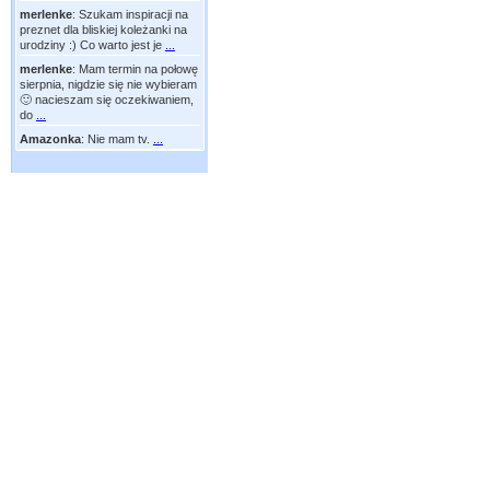
merlenke
:
Szukam inspiracji na
preznet dla bliskiej koleżanki na
urodziny :) Co warto jest je
...
merlenke
:
Mam termin na połowę
sierpnia, nigdzie się nie wybieram
🙂 nacieszam się oczekiwaniem,
do
...
Amazonka
:
Nie mam tv.
...