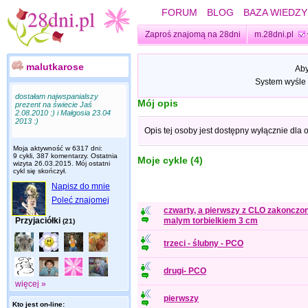
FORUM
BLOG
BAZA WIEDZY
Zaproś znajomą na 28dni
m.28dni.pl
malutkarose
Aby
System wyśle 
dostałam najwspanialszy
Mój opis
prezent na świecie Jaś
2.08.2010 :) i Małgosia 23.04
2013 :)
Opis tej osoby jest dostępny wyłącznie dla
Moja aktywność w 6317 dni:
9 cykli, 387 komentarzy. Ostatnia
Moje cykle (4)
wizyta
26.03.2015
. Mój ostatni
cykl się skończył.
Napisz do mnie
Poleć znajomej
czwarty, a pierwszy z CLO zakonczo
Przyjaciółki
malym torbielkiem 3 cm
(21)
trzeci - ślubny - PCO
drugi- PCO
więcej »
pierwszy
Kto jest on-line: