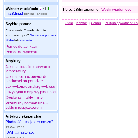
Wykresy w telefonie
Poleć 28dni znajomej.
Wyślij wiadomość.
m.28dni.pl
(iphone, android)
28dni
|
Kontakt
|
Cennik
|
Polityka prywatności i 
Szybka pomoc!
Coś sprawia Ci trudność, nie
rozumiesz opcji?
Napisz do pomocy
28dni
lub
eksperta
.
Pomoc do aplikacji
Pomoc do wykresu
Artykuły
Jak rozpocząć obserwacje
temperatury
Jak rozpoznać powrót do
płodności po porodzie
Jak wykonać analizę wykresu
Fazy cyklu a objawy płodności
Owulacja – fakty i mity
Przemiany hormonalne w
cyklu miesiączkowym
Artykuły eksperckie
Płodność – moja czy nasza?
27 Wrz 17:22
FAM i... nastolatki
27 Wrz 17:21