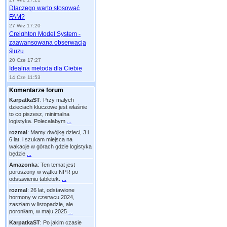
Dlaczego warto stosować
FAM?
27 Wrz 17:20
Creighton Model System -
zaawansowana obserwacja
śluzu
20 Cze 17:27
Idealna metoda dla Ciebie
14 Cze 11:53
Komentarze forum
KarpatkaST
:
Przy małych
dzieciach kluczowe jest właśnie
to co piszesz, minimalna
logistyka. Polecałabym
...
rozmal
:
Mamy dwójkę dzieci, 3 i
6 lat, i szukam miejsca na
wakacje w górach gdzie logistyka
będzie
...
Amazonka
:
Ten temat jest
poruszony w wątku NPR po
odstawieniu tabletek.
...
rozmal
:
26 lat, odstawione
hormony w czerwcu 2024,
zaszłam w listopadzie, ale
poroniłam, w maju 2025
...
KarpatkaST
:
Po jakim czasie