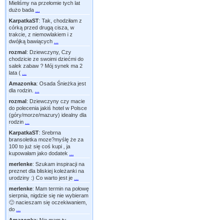
Mieliśmy na przełomie tych lat
dużo bada
...
KarpatkaST
:
Tak, chodziłam z
córką przed drugą cisza, w
trakcie, z niemowlakiem i z
dwójką bawiących
...
rozmal
:
Dziewczyny, Czy
chodzicie ze swoimi dziećmi do
salek zabaw ? Mój synek ma 2
lata (
...
Amazonka
:
Osada Śnieżka jest
dla rodzin.
...
rozmal
:
Dziewczyny czy macie
do polecenia jakiś hotel w Polsce
(góry/morze/mazury) idealny dla
rodzin
...
KarpatkaST
:
Srebrna
bransoletka moze?myślę że za
100 to już się coś kupi , ja
kupowałam jako dodatek
...
merlenke
:
Szukam inspiracji na
preznet dla bliskiej koleżanki na
urodziny :) Co warto jest je
...
merlenke
:
Mam termin na połowę
sierpnia, nigdzie się nie wybieram
🙂 nacieszam się oczekiwaniem,
do
...