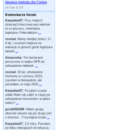
Idealna metoda dla Ciebie
14 Cze 11:53
Komentarze forum
KarpatkaST
:
Przy małych
dzieciach kluczowe jest właśnie
to co piszesz, minimalna
logistyka. Polecałabym
...
rozmal
:
Mamy dwójkę dzieci, 3 i
6 lat, i szukam miejsca na
wakacje w górach gdzie logistyka
będzie
...
Amazonka
:
Ten temat jest
poruszony w wątku NPR po
odstawieniu tabletek.
...
rozmal
:
26 lat, odstawione
hormony w czerwcu 2024,
zaszłam w listopadzie, ale
poroniłam, w maju 2025
...
KarpatkaST
:
Po jakim czasie
udało Wam się zajść w ciążę po
odstawieniu hormonów i w jakim
wieku?
...
gosik050288
:
Witam grupę
obecnie staram się już drugi cykl
o dziecko . Trzymajcie kciuki
...
KarpatkaST
:
2,5 roku. Poszłam
po kilku miesiącach do lekarza.