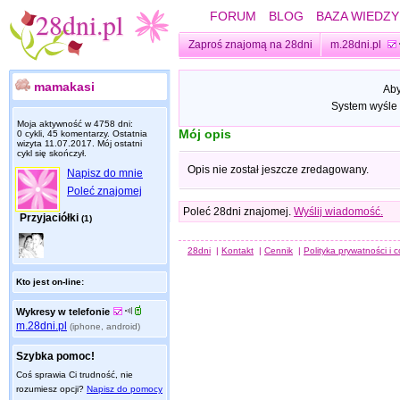
FORUM
BLOG
BAZA WIEDZY
Zaproś znajomą na 28dni
m.28dni.pl
mamakasi
Aby
System wyśle 
Moja aktywność w 4758 dni:
Mój opis
0 cykli, 45 komentarzy. Ostatnia
wizyta
11.07.2017
. Mój ostatni
cykl się skończył.
Opis nie został jeszcze zredagowany.
Napisz do mnie
Poleć znajomej
Poleć 28dni znajomej.
Wyślij wiadomość.
Przyjaciółki
(1)
28dni
|
Kontakt
|
Cennik
|
Polityka prywatności i 
Kto jest on-line:
Wykresy w telefonie
m.28dni.pl
(iphone, android)
Szybka pomoc!
Coś sprawia Ci trudność, nie
rozumiesz opcji?
Napisz do pomocy