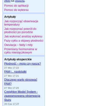
28dni
lub
eksperta
.
Pomoc do aplikacji
Pomoc do wykresu
Artykuły
Jak rozpocząć obserwacje
temperatury
Jak rozpoznać powrót do
płodności po porodzie
Jak wykonać analizę wykresu
Fazy cyklu a objawy płodności
Owulacja – fakty i mity
Przemiany hormonalne w
cyklu miesiączkowym
Artykuły eksperckie
Płodność – moja czy nasza?
27 Wrz 17:22
FAM i... nastolatki
27 Wrz 17:21
Dlaczego warto stosować
FAM?
27 Wrz 17:20
Creighton Model System -
zaawansowana obserwacja
śluzu
20 Cze 17:27