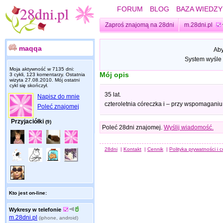
FORUM
BLOG
BAZA WIEDZY
Zaproś znajomą na 28dni
m.28dni.pl
maqqa
Aby
System wyśle 
Moja aktywność w 7135 dni:
Mój opis
3 cykli, 123 komentarzy. Ostatnia
wizyta
27.08.2010
. Mój ostatni
cykl się skończył.
35 lat.
Napisz do mnie
czteroletnia córeczka i – przy wspomaganiu
Poleć znajomej
Przyjaciółki
(9)
Poleć 28dni znajomej.
Wyślij wiadomość.
28dni
|
Kontakt
|
Cennik
|
Polityka prywatności i 
Kto jest on-line:
Wykresy w telefonie
m.28dni.pl
(iphone, android)