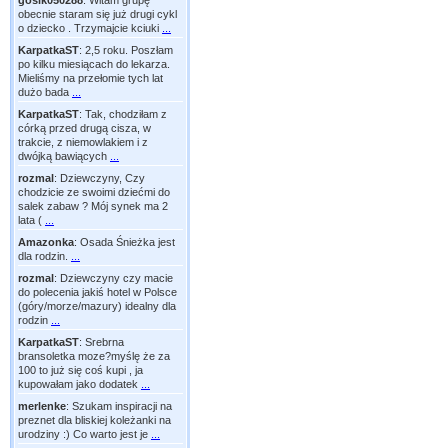
gosik050288
:
Witam grupę
obecnie staram się już drugi cykl
o dziecko . Trzymajcie kciuki
...
KarpatkaST
:
2,5 roku. Poszłam
po kilku miesiącach do lekarza.
Mieliśmy na przełomie tych lat
dużo bada
...
KarpatkaST
:
Tak, chodziłam z
córką przed drugą cisza, w
trakcie, z niemowlakiem i z
dwójką bawiących
...
rozmal
:
Dziewczyny, Czy
chodzicie ze swoimi dziećmi do
salek zabaw ? Mój synek ma 2
lata (
...
Amazonka
:
Osada Śnieżka jest
dla rodzin.
...
rozmal
:
Dziewczyny czy macie
do polecenia jakiś hotel w Polsce
(góry/morze/mazury) idealny dla
rodzin
...
KarpatkaST
:
Srebrna
bransoletka moze?myślę że za
100 to już się coś kupi , ja
kupowałam jako dodatek
...
merlenke
:
Szukam inspiracji na
preznet dla bliskiej koleżanki na
urodziny :) Co warto jest je
...