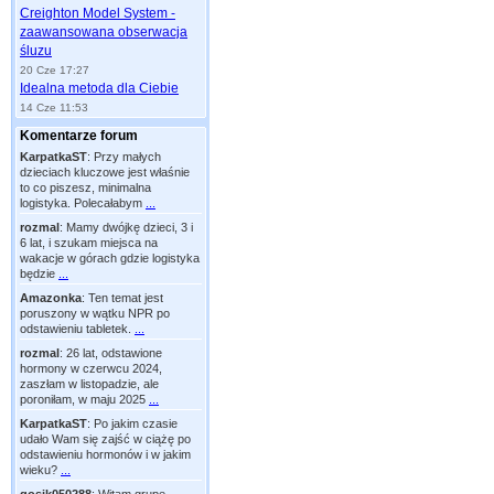
Creighton Model System -
zaawansowana obserwacja
śluzu
20 Cze 17:27
Idealna metoda dla Ciebie
14 Cze 11:53
Komentarze forum
KarpatkaST
:
Przy małych
dzieciach kluczowe jest właśnie
to co piszesz, minimalna
logistyka. Polecałabym
...
rozmal
:
Mamy dwójkę dzieci, 3 i
6 lat, i szukam miejsca na
wakacje w górach gdzie logistyka
będzie
...
Amazonka
:
Ten temat jest
poruszony w wątku NPR po
odstawieniu tabletek.
...
rozmal
:
26 lat, odstawione
hormony w czerwcu 2024,
zaszłam w listopadzie, ale
poroniłam, w maju 2025
...
KarpatkaST
:
Po jakim czasie
udało Wam się zajść w ciążę po
odstawieniu hormonów i w jakim
wieku?
...