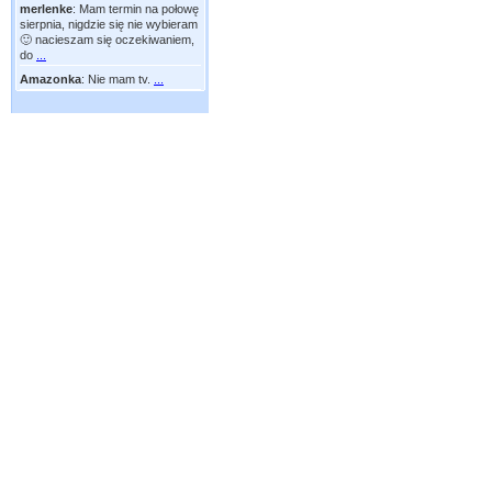
merlenke
:
Mam termin na połowę
sierpnia, nigdzie się nie wybieram
🙂 nacieszam się oczekiwaniem,
do
...
Amazonka
:
Nie mam tv.
...