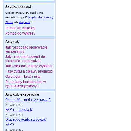
Szybka pomoc!
Coś sprawia Ci trudność, nie
rozumiesz opcji?
Napisz do pomocy
28dni
lub
eksperta
.
Pomoc do aplikacji
Pomoc do wykresu
Artykuły
Jak rozpocząć obserwacje
temperatury
Jak rozpoznać powrót do
płodności po porodzie
Jak wykonać analizę wykresu
Fazy cyklu a objawy płodności
Owulacja – fakty i mity
Przemiany hormonalne w
cyklu miesiączkowym
Artykuły eksperckie
Płodność – moja czy nasza?
27 Wrz 17:22
FAM i... nastolatki
27 Wrz 17:21
Dlaczego warto stosować
FAM?
27 Wrz 17:20