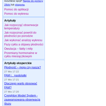
rozumiesz opcji?
Napisz do pomocy
28dni
lub
eksperta
.
Pomoc do aplikacji
Pomoc do wykresu
Artykuły
Jak rozpocząć obserwacje
temperatury
Jak rozpoznać powrót do
płodności po porodzie
Jak wykonać analizę wykresu
Fazy cyklu a objawy płodności
Owulacja – fakty i mity
Przemiany hormonalne w
cyklu miesiączkowym
Artykuły eksperckie
Płodność – moja czy nasza?
27 Wrz 17:22
FAM i... nastolatki
27 Wrz 17:21
Dlaczego warto stosować
FAM?
27 Wrz 17:20
Creighton Model System -
zaawansowana obserwacja
śluzu