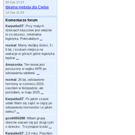
20 Cze 17:27
Idealna metoda dla Ciebie
14 Cze 11:53
Komentarze forum
KarpatkaST
:
Przy małych
dzieciach kluczowe jest właśnie
to co piszesz, minimalna
logistyka. Polecałabym
...
rozmal
:
Mamy dwójkę dzieci, 3 i
6 lat, i szukam miejsca na
wakacje w górach gdzie logistyka
będzie
...
Amazonka
:
Ten temat jest
poruszony w wątku NPR po
odstawieniu tabletek.
...
rozmal
:
26 lat, odstawione
hormony w czerwcu 2024,
zaszłam w listopadzie, ale
poroniłam, w maju 2025
...
KarpatkaST
:
Po jakim czasie
udało Wam się zajść w ciążę po
odstawieniu hormonów i w jakim
wieku?
...
gosik050288
:
Witam grupę
obecnie staram się już drugi cykl
o dziecko . Trzymajcie kciuki
...
KarpatkaST
:
2,5 roku. Poszłam