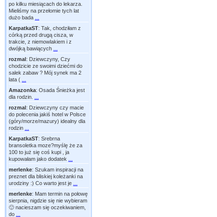
po kilku miesiącach do lekarza.
Mieliśmy na przełomie tych lat
dużo bada
...
KarpatkaST
:
Tak, chodziłam z
córką przed drugą cisza, w
trakcie, z niemowlakiem i z
dwójką bawiących
...
rozmal
:
Dziewczyny, Czy
chodzicie ze swoimi dziećmi do
salek zabaw ? Mój synek ma 2
lata (
...
Amazonka
:
Osada Śnieżka jest
dla rodzin.
...
rozmal
:
Dziewczyny czy macie
do polecenia jakiś hotel w Polsce
(góry/morze/mazury) idealny dla
rodzin
...
KarpatkaST
:
Srebrna
bransoletka moze?myślę że za
100 to już się coś kupi , ja
kupowałam jako dodatek
...
merlenke
:
Szukam inspiracji na
preznet dla bliskiej koleżanki na
urodziny :) Co warto jest je
...
merlenke
:
Mam termin na połowę
sierpnia, nigdzie się nie wybieram
🙂 nacieszam się oczekiwaniem,
do
...