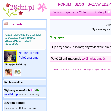
FORUM
BLOG
BAZA WIEDZY
Zaproś znajomą na 28dni
m.28dni.pl
martadr
Aby
System wyśle 
Cuda na prawdę się zdarzają!
Mój opis
:) Dziękuję Panie Boże :)
28.11.2013 r. - nasze
Szczęście :)
Opis tej osoby jest dostępny wyłącznie dla
Napisz do mnie
Poleć znajomej
Poleć 28dni znajomej.
Wyślij wiadomość.
Przyjaciółki
(2)
28dni
|
Kontakt
|
Cennik
|
Polityka prywatności i 
Kto jest on-line:
Wykresy w telefonie
m.28dni.pl
(iphone, android)
Szybka pomoc!
Coś sprawia Ci trudność, nie