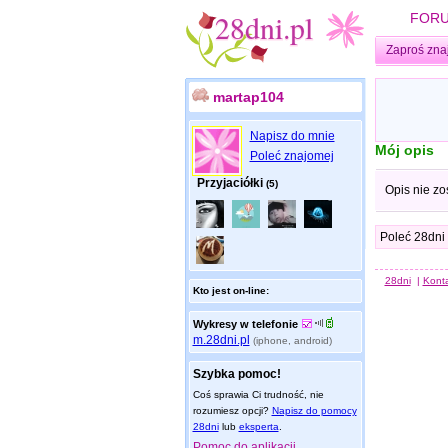
FOR
Zaproś zna
martap104
Napisz do mnie
Mój opis
Poleć znajomej
Przyjaciółki
(5)
Opis nie zo
Poleć 28dni
28dni
|
Kont
Kto jest on-line:
Wykresy w telefonie
m.28dni.pl
(iphone, android)
Szybka pomoc!
Coś sprawia Ci trudność, nie
rozumiesz opcji?
Napisz do pomocy
28dni
lub
eksperta
.
Pomoc do aplikacji