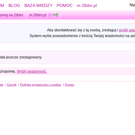
Ni
UM
BLOG
BAZA WIEDZY
POMOC
m.28dni.pl
jomą na 28dni
m.28dni.pl
Aby skontaktować się z tą osobą, zredaguj i
wyślij wi
System wyśle powiadomienie z treścią Twojej wiadomości na adr
stał jeszcze zredagowany.
 znajomej.
Wyślij wiadomość.
akt
|
Cennik
|
Polityka prywatności i cookies
|
Pomoc