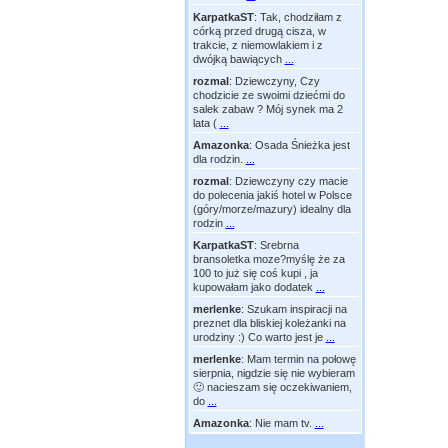
KarpatkaST
:
Tak, chodziłam z
córką przed drugą cisza, w
trakcie, z niemowlakiem i z
dwójką bawiących
...
rozmal
:
Dziewczyny, Czy
chodzicie ze swoimi dziećmi do
salek zabaw ? Mój synek ma 2
lata (
...
Amazonka
:
Osada Śnieżka jest
dla rodzin.
...
rozmal
:
Dziewczyny czy macie
do polecenia jakiś hotel w Polsce
(góry/morze/mazury) idealny dla
rodzin
...
KarpatkaST
:
Srebrna
bransoletka moze?myślę że za
100 to już się coś kupi , ja
kupowałam jako dodatek
...
merlenke
:
Szukam inspiracji na
preznet dla bliskiej koleżanki na
urodziny :) Co warto jest je
...
merlenke
:
Mam termin na połowę
sierpnia, nigdzie się nie wybieram
🙂 nacieszam się oczekiwaniem,
do
...
Amazonka
:
Nie mam tv.
...