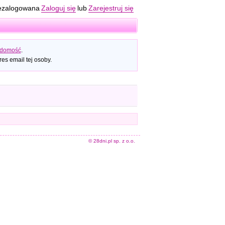
ezalogowana
Zaloguj się
lub
Zarejestruj się
adomość
.
es email tej osoby.
© 28dni.pl sp. z o.o.