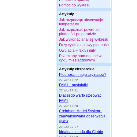
Pomoc do wykresu
Artykuły
Jak rozpocząć obserwacje
temperatury
Jak rozpoznać powrót do
płodności po porodzie
Jak wykonać analizę wykresu
Fazy cyklu a objawy płodności
Owulacja – fakty i mity
Przemiany hormonalne w
cyklu miesiączkowym
Artykuły eksperckie
Płodność – moja czy nasza?
27 Wrz 17:22
FAM i... nastolatki
27 Wrz 17:21
Dlaczego warto stosować
FAM?
27 Wrz 17:20
Creighton Model System -
zaawansowana obserwacja
śluzu
20 Cze 17:27
Idealna metoda dla Ciebie