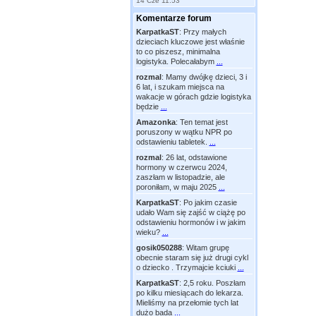
14 Cze 11:53
Komentarze forum
KarpatkaST
:
Przy małych
dzieciach kluczowe jest właśnie
to co piszesz, minimalna
logistyka. Polecałabym
...
rozmal
:
Mamy dwójkę dzieci, 3 i
6 lat, i szukam miejsca na
wakacje w górach gdzie logistyka
będzie
...
Amazonka
:
Ten temat jest
poruszony w wątku NPR po
odstawieniu tabletek.
...
rozmal
:
26 lat, odstawione
hormony w czerwcu 2024,
zaszłam w listopadzie, ale
poroniłam, w maju 2025
...
KarpatkaST
:
Po jakim czasie
udało Wam się zajść w ciążę po
odstawieniu hormonów i w jakim
wieku?
...
gosik050288
:
Witam grupę
obecnie staram się już drugi cykl
o dziecko . Trzymajcie kciuki
...
KarpatkaST
:
2,5 roku. Poszłam
po kilku miesiącach do lekarza.
Mieliśmy na przełomie tych lat
dużo bada
...