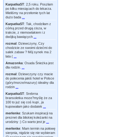
KarpatkaST
:
2,5 roku. Poszłam
po kilku miesiącach do lekarza.
Mieliśmy na przełomie tych lat
dużo bada
...
KarpatkaST
:
Tak, chodziłam z
córką przed drugą cisza, w
trakcie, z niemowlakiem i z
dwójką bawiących
...
rozmal
:
Dziewczyny, Czy
chodzicie ze swoimi dziećmi do
salek zabaw ? Mój synek ma 2
lata (
...
Amazonka
:
Osada Śnieżka jest
dla rodzin.
...
rozmal
:
Dziewczyny czy macie
do polecenia jakiś hotel w Polsce
(góry/morze/mazury) idealny dla
rodzin
...
KarpatkaST
:
Srebrna
bransoletka moze?myślę że za
100 to już się coś kupi , ja
kupowałam jako dodatek
...
merlenke
:
Szukam inspiracji na
preznet dla bliskiej koleżanki na
urodziny :) Co warto jest je
...
merlenke
:
Mam termin na połowę
sierpnia, nigdzie się nie wybieram