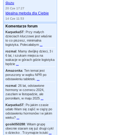
śluzu
20 Cze 17:27
Idealna metoda dla Ciebie
14 Cze 11:53
Komentarze forum
KarpatkaST
:
Przy małych
dzieciach kluczowe jest właśnie
to co piszesz, minimalna
logistyka. Polecałabym
...
rozmal
:
Mamy dwójkę dzieci, 3 i
6 lat, i szukam miejsca na
wakacje w górach gdzie logistyka
będzie
...
Amazonka
:
Ten temat jest
poruszony w wątku NPR po
odstawieniu tabletek.
...
rozmal
:
26 lat, odstawione
hormony w czerwcu 2024,
zaszłam w listopadzie, ale
poroniłam, w maju 2025
...
KarpatkaST
:
Po jakim czasie
udało Wam się zajść w ciążę po
odstawieniu hormonów i w jakim
wieku?
...
gosik050288
:
Witam grupę
obecnie staram się już drugi cykl
o dziecko . Trzymajcie kciuki
...