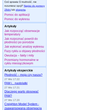
Coś sprawia Ci trudność, nie
rozumiesz opcji?
Napisz do pomocy
28dni
lub
eksperta
.
Pomoc do aplikacji
Pomoc do wykresu
Artykuły
Jak rozpocząć obserwacje
temperatury
Jak rozpoznać powrót do
płodności po porodzie
Jak wykonać analizę wykresu
Fazy cyklu a objawy płodności
Owulacja – fakty i mity
Przemiany hormonalne w
cyklu miesiączkowym
Artykuły eksperckie
Płodność – moja czy nasza?
27 Wrz 17:22
FAM i... nastolatki
27 Wrz 17:21
Dlaczego warto stosować
FAM?
27 Wrz 17:20
Creighton Model System -
zaawansowana obserwacja