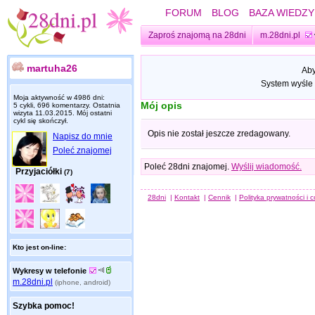
FORUM
BLOG
BAZA WIEDZY
Zaproś znajomą na 28dni
m.28dni.pl
martuha26
Aby
System wyśle 
Moja aktywność w 4986 dni:
Mój opis
5 cykli, 696 komentarzy. Ostatnia
wizyta
11.03.2015
. Mój ostatni
cykl się skończył.
Opis nie został jeszcze zredagowany.
Napisz do mnie
Poleć znajomej
Poleć 28dni znajomej.
Wyślij wiadomość.
Przyjaciółki
(7)
28dni
|
Kontakt
|
Cennik
|
Polityka prywatności i 
Kto jest on-line:
Wykresy w telefonie
m.28dni.pl
(iphone, android)
Szybka pomoc!