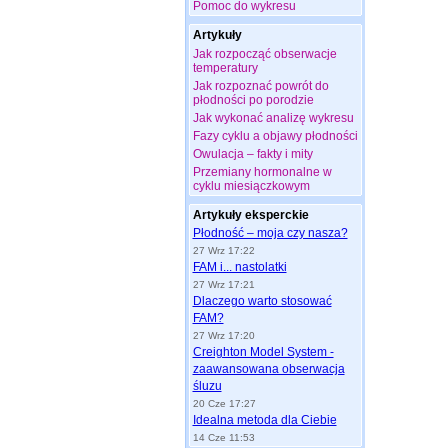
Pomoc do wykresu
Artykuły
Jak rozpocząć obserwacje
temperatury
Jak rozpoznać powrót do
płodności po porodzie
Jak wykonać analizę wykresu
Fazy cyklu a objawy płodności
Owulacja – fakty i mity
Przemiany hormonalne w
cyklu miesiączkowym
Artykuły eksperckie
Płodność – moja czy nasza?
27 Wrz 17:22
FAM i... nastolatki
27 Wrz 17:21
Dlaczego warto stosować
FAM?
27 Wrz 17:20
Creighton Model System -
zaawansowana obserwacja
śluzu
20 Cze 17:27
Idealna metoda dla Ciebie
14 Cze 11:53