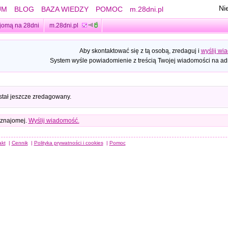
Ni
UM
BLOG
BAZA WIEDZY
POMOC
m.28dni.pl
jomą na 28dni
m.28dni.pl
Aby skontaktować się z tą osobą, zredaguj i
wyślij wi
System wyśle powiadomienie z treścią Twojej wiadomości na adr
stał jeszcze zredagowany.
 znajomej.
Wyślij wiadomość.
akt
|
Cennik
|
Polityka prywatności i cookies
|
Pomoc