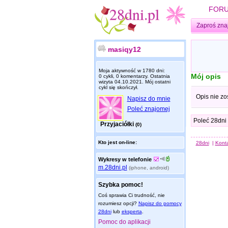
FOR
Zaproś zna
masiqy12
Moja aktywność w 1780 dni:
Mój opis
0 cykli, 0 komentarzy. Ostatnia
wizyta
04.10.2021
. Mój ostatni
cykl się skończył.
Opis nie zo
Napisz do mnie
Poleć znajomej
Poleć 28dni
Przyjaciółki
(0)
Kto jest on-line:
28dni
|
Kont
Wykresy w telefonie
m.28dni.pl
(iphone, android)
Szybka pomoc!
Coś sprawia Ci trudność, nie
rozumiesz opcji?
Napisz do pomocy
28dni
lub
eksperta
.
Pomoc do aplikacji