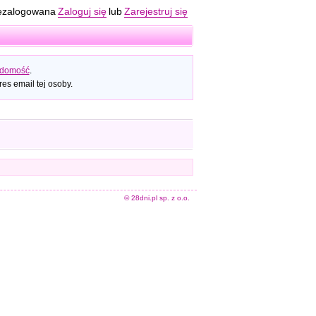
ezalogowana
Zaloguj się
lub
Zarejestruj się
adomość
.
es email tej osoby.
© 28dni.pl sp. z o.o.