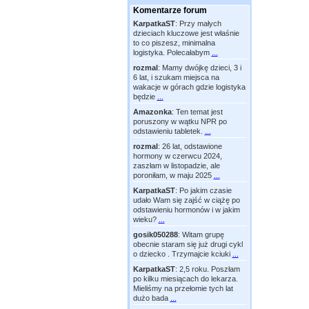
Komentarze forum
KarpatkaST
:
Przy małych
dzieciach kluczowe jest właśnie
to co piszesz, minimalna
logistyka. Polecałabym
...
rozmal
:
Mamy dwójkę dzieci, 3 i
6 lat, i szukam miejsca na
wakacje w górach gdzie logistyka
będzie
...
Amazonka
:
Ten temat jest
poruszony w wątku NPR po
odstawieniu tabletek.
...
rozmal
:
26 lat, odstawione
hormony w czerwcu 2024,
zaszłam w listopadzie, ale
poroniłam, w maju 2025
...
KarpatkaST
:
Po jakim czasie
udało Wam się zajść w ciążę po
odstawieniu hormonów i w jakim
wieku?
...
gosik050288
:
Witam grupę
obecnie staram się już drugi cykl
o dziecko . Trzymajcie kciuki
...
KarpatkaST
:
2,5 roku. Poszłam
po kilku miesiącach do lekarza.
Mieliśmy na przełomie tych lat
dużo bada
...