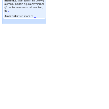
merlenke
:
Mam termin na połowę
sierpnia, nigdzie się nie wybieram
🙂 nacieszam się oczekiwaniem,
do
...
Amazonka
:
Nie mam tv.
...