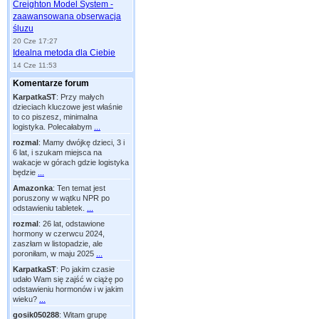
Creighton Model System -
zaawansowana obserwacja
śluzu
20 Cze 17:27
Idealna metoda dla Ciebie
14 Cze 11:53
Komentarze forum
KarpatkaST
:
Przy małych
dzieciach kluczowe jest właśnie
to co piszesz, minimalna
logistyka. Polecałabym
...
rozmal
:
Mamy dwójkę dzieci, 3 i
6 lat, i szukam miejsca na
wakacje w górach gdzie logistyka
będzie
...
Amazonka
:
Ten temat jest
poruszony w wątku NPR po
odstawieniu tabletek.
...
rozmal
:
26 lat, odstawione
hormony w czerwcu 2024,
zaszłam w listopadzie, ale
poroniłam, w maju 2025
...
KarpatkaST
:
Po jakim czasie
udało Wam się zajść w ciążę po
odstawieniu hormonów i w jakim
wieku?
...
gosik050288
:
Witam grupę