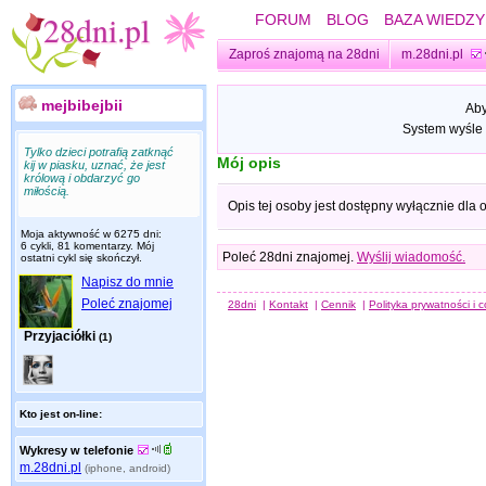
FORUM
BLOG
BAZA WIEDZY
Zaproś znajomą na 28dni
m.28dni.pl
mejbibejbii
Aby
System wyśle 
Tylko dzieci potrafią zatknąć
Mój opis
kij w piasku, uznać, że jest
królową i obdarzyć go
miłością.
Opis tej osoby jest dostępny wyłącznie dla
Moja aktywność w 6275 dni:
6 cykli, 81 komentarzy. Mój
Poleć 28dni znajomej.
Wyślij wiadomość.
ostatni cykl się skończył.
Napisz do mnie
Poleć znajomej
28dni
|
Kontakt
|
Cennik
|
Polityka prywatności i 
Przyjaciółki
(1)
Kto jest on-line:
Wykresy w telefonie
m.28dni.pl
(iphone, android)