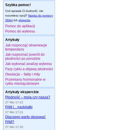
Szybka pomoc!
Coś sprawia Ci trudność, nie
rozumiesz opcji?
Napisz do pomocy
28dni
lub
eksperta
.
Pomoc do aplikacji
Pomoc do wykresu
Artykuły
Jak rozpocząć obserwacje
temperatury
Jak rozpoznać powrót do
płodności po porodzie
Jak wykonać analizę wykresu
Fazy cyklu a objawy płodności
Owulacja – fakty i mity
Przemiany hormonalne w
cyklu miesiączkowym
Artykuły eksperckie
Płodność – moja czy nasza?
27 Wrz 17:22
FAM i... nastolatki
27 Wrz 17:21
Dlaczego warto stosować
FAM?
27 Wrz 17:20