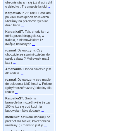
obecnie staram się już drugi cykl
o dziecko . Trzymajcie kciuki
...
KarpatkaST
:
2,5 roku. Poszłam
po kilku miesiącach do lekarza.
Mieliśmy na przełomie tych lat
dużo bada
...
KarpatkaST
:
Tak, chodziłam z
córką przed drugą cisza, w
trakcie, z niemowlakiem i z
dwójką bawiących
...
rozmal
:
Dziewczyny, Czy
chodzicie ze swoimi dziećmi do
salek zabaw ? Mój synek ma 2
lata (
...
Amazonka
:
Osada Śnieżka jest
dla rodzin.
...
rozmal
:
Dziewczyny czy macie
do polecenia jakiś hotel w Polsce
(góry/morze/mazury) idealny dla
rodzin
...
KarpatkaST
:
Srebrna
bransoletka moze?myślę że za
100 to już się coś kupi , ja
kupowałam jako dodatek
...
merlenke
:
Szukam inspiracji na
preznet dla bliskiej koleżanki na
urodziny :) Co warto jest je
...