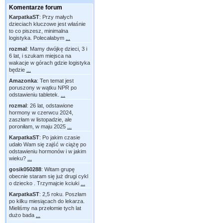
Komentarze forum
KarpatkaST
:
Przy małych
dzieciach kluczowe jest właśnie
to co piszesz, minimalna
logistyka. Polecałabym
...
rozmal
:
Mamy dwójkę dzieci, 3 i
6 lat, i szukam miejsca na
wakacje w górach gdzie logistyka
będzie
...
Amazonka
:
Ten temat jest
poruszony w wątku NPR po
odstawieniu tabletek.
...
rozmal
:
26 lat, odstawione
hormony w czerwcu 2024,
zaszłam w listopadzie, ale
poroniłam, w maju 2025
...
KarpatkaST
:
Po jakim czasie
udało Wam się zajść w ciążę po
odstawieniu hormonów i w jakim
wieku?
...
gosik050288
:
Witam grupę
obecnie staram się już drugi cykl
o dziecko . Trzymajcie kciuki
...
KarpatkaST
:
2,5 roku. Poszłam
po kilku miesiącach do lekarza.
Mieliśmy na przełomie tych lat
dużo bada
...