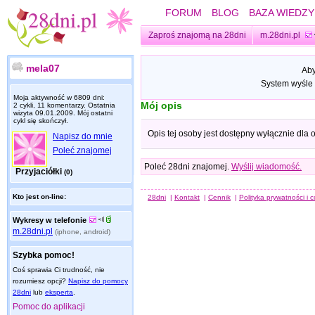
FORUM
BLOG
BAZA WIEDZY
Zaproś znajomą na 28dni
m.28dni.pl
mela07
Aby
System wyśle 
Moja aktywność w 6809 dni:
Mój opis
2 cykli, 11 komentarzy. Ostatnia
wizyta
09.01.2009
. Mój ostatni
cykl się skończył.
Opis tej osoby jest dostępny wyłącznie dla
Napisz do mnie
Poleć znajomej
Poleć 28dni znajomej.
Wyślij wiadomość.
Przyjaciółki
(0)
Kto jest on-line:
28dni
|
Kontakt
|
Cennik
|
Polityka prywatności i 
Wykresy w telefonie
m.28dni.pl
(iphone, android)
Szybka pomoc!
Coś sprawia Ci trudność, nie
rozumiesz opcji?
Napisz do pomocy
28dni
lub
eksperta
.
Pomoc do aplikacji