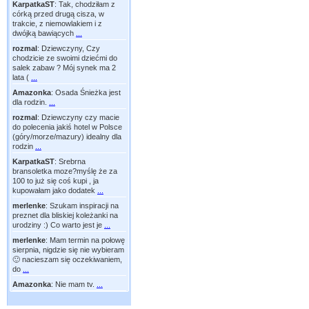
KarpatkaST
:
Tak, chodziłam z
córką przed drugą cisza, w
trakcie, z niemowlakiem i z
dwójką bawiących
...
rozmal
:
Dziewczyny, Czy
chodzicie ze swoimi dziećmi do
salek zabaw ? Mój synek ma 2
lata (
...
Amazonka
:
Osada Śnieżka jest
dla rodzin.
...
rozmal
:
Dziewczyny czy macie
do polecenia jakiś hotel w Polsce
(góry/morze/mazury) idealny dla
rodzin
...
KarpatkaST
:
Srebrna
bransoletka moze?myślę że za
100 to już się coś kupi , ja
kupowałam jako dodatek
...
merlenke
:
Szukam inspiracji na
preznet dla bliskiej koleżanki na
urodziny :) Co warto jest je
...
merlenke
:
Mam termin na połowę
sierpnia, nigdzie się nie wybieram
🙂 nacieszam się oczekiwaniem,
do
...
Amazonka
:
Nie mam tv.
...