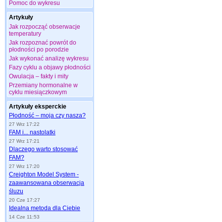
Pomoc do wykresu
Artykuły
Jak rozpocząć obserwacje
temperatury
Jak rozpoznać powrót do
płodności po porodzie
Jak wykonać analizę wykresu
Fazy cyklu a objawy płodności
Owulacja – fakty i mity
Przemiany hormonalne w
cyklu miesiączkowym
Artykuły eksperckie
Płodność – moja czy nasza?
27 Wrz 17:22
FAM i... nastolatki
27 Wrz 17:21
Dlaczego warto stosować
FAM?
27 Wrz 17:20
Creighton Model System -
zaawansowana obserwacja
śluzu
20 Cze 17:27
Idealna metoda dla Ciebie
14 Cze 11:53