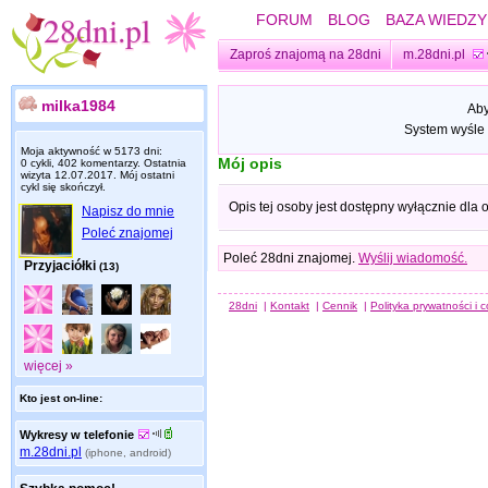
FORUM
BLOG
BAZA WIEDZY
Zaproś znajomą na 28dni
m.28dni.pl
milka1984
Aby
System wyśle 
Moja aktywność w 5173 dni:
Mój opis
0 cykli, 402 komentarzy. Ostatnia
wizyta
12.07.2017
. Mój ostatni
cykl się skończył.
Opis tej osoby jest dostępny wyłącznie dla
Napisz do mnie
Poleć znajomej
Poleć 28dni znajomej.
Wyślij wiadomość.
Przyjaciółki
(13)
28dni
|
Kontakt
|
Cennik
|
Polityka prywatności i 
więcej »
Kto jest on-line:
Wykresy w telefonie
m.28dni.pl
(iphone, android)