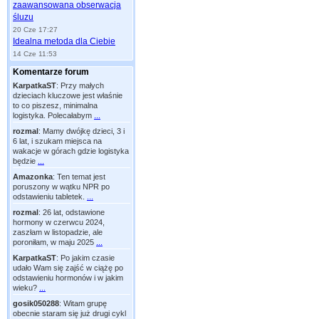
zaawansowana obserwacja
śluzu
20 Cze 17:27
Idealna metoda dla Ciebie
14 Cze 11:53
Komentarze forum
KarpatkaST
:
Przy małych
dzieciach kluczowe jest właśnie
to co piszesz, minimalna
logistyka. Polecałabym
...
rozmal
:
Mamy dwójkę dzieci, 3 i
6 lat, i szukam miejsca na
wakacje w górach gdzie logistyka
będzie
...
Amazonka
:
Ten temat jest
poruszony w wątku NPR po
odstawieniu tabletek.
...
rozmal
:
26 lat, odstawione
hormony w czerwcu 2024,
zaszłam w listopadzie, ale
poroniłam, w maju 2025
...
KarpatkaST
:
Po jakim czasie
udało Wam się zajść w ciążę po
odstawieniu hormonów i w jakim
wieku?
...
gosik050288
:
Witam grupę
obecnie staram się już drugi cykl