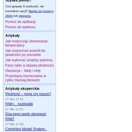
Szybka pomoc!
Coś sprawia Ci trudność, nie
rozumiesz opcji?
Napisz do pomocy
28dni
lub
eksperta
.
Pomoc do aplikacji
Pomoc do wykresu
Artykuły
Jak rozpocząć obserwacje
temperatury
Jak rozpoznać powrót do
płodności po porodzie
Jak wykonać analizę wykresu
Fazy cyklu a objawy płodności
Owulacja – fakty i mity
Przemiany hormonalne w
cyklu miesiączkowym
Artykuły eksperckie
Płodność – moja czy nasza?
27 Wrz 17:22
FAM i... nastolatki
27 Wrz 17:21
Dlaczego warto stosować
FAM?
27 Wrz 17:20
Creighton Model System -