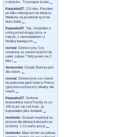
o dziecko . Trzymajcie kciuki
...
KarpatkaST
:
2,5 roku. Poszłam
po kilku miesiącach do lekarza.
Mieliśmy na przełomie tych lat
dużo bada
...
KarpatkaST
:
Tak, chodziłam z
córką przed drugą cisza, w
trakcie, z niemowlakiem i z
dwójką bawiących
...
rozmal
:
Dziewczyny, Czy
chodzicie ze swoimi dziećmi do
salek zabaw ? Mój synek ma 2
lata (
...
Amazonka
:
Osada Śnieżka jest
dla rodzin.
...
rozmal
:
Dziewczyny czy macie
do polecenia jakiś hotel w Polsce
(góry/morze/mazury) idealny dla
rodzin
...
KarpatkaST
:
Srebrna
bransoletka moze?myślę że za
100 to już się coś kupi , ja
kupowałam jako dodatek
...
merlenke
:
Szukam inspiracji na
preznet dla bliskiej koleżanki na
urodziny :) Co warto jest je
...
merlenke
:
Mam termin na połowę