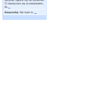
sierpnia, nigdzie się nie wybieram
🙂 nacieszam się oczekiwaniem,
do
...
Amazonka
:
Nie mam tv.
...