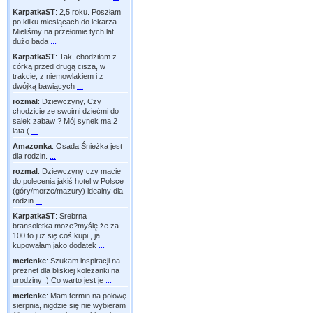
KarpatkaST
:
2,5 roku. Poszłam
po kilku miesiącach do lekarza.
Mieliśmy na przełomie tych lat
dużo bada
...
KarpatkaST
:
Tak, chodziłam z
córką przed drugą cisza, w
trakcie, z niemowlakiem i z
dwójką bawiących
...
rozmal
:
Dziewczyny, Czy
chodzicie ze swoimi dziećmi do
salek zabaw ? Mój synek ma 2
lata (
...
Amazonka
:
Osada Śnieżka jest
dla rodzin.
...
rozmal
:
Dziewczyny czy macie
do polecenia jakiś hotel w Polsce
(góry/morze/mazury) idealny dla
rodzin
...
KarpatkaST
:
Srebrna
bransoletka moze?myślę że za
100 to już się coś kupi , ja
kupowałam jako dodatek
...
merlenke
:
Szukam inspiracji na
preznet dla bliskiej koleżanki na
urodziny :) Co warto jest je
...
merlenke
:
Mam termin na połowę
sierpnia, nigdzie się nie wybieram