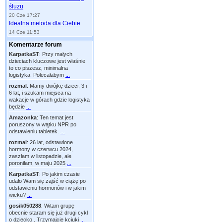
śluzu
20 Cze 17:27
Idealna metoda dla Ciebie
14 Cze 11:53
Komentarze forum
KarpatkaST
:
Przy małych
dzieciach kluczowe jest właśnie
to co piszesz, minimalna
logistyka. Polecałabym
...
rozmal
:
Mamy dwójkę dzieci, 3 i
6 lat, i szukam miejsca na
wakacje w górach gdzie logistyka
będzie
...
Amazonka
:
Ten temat jest
poruszony w wątku NPR po
odstawieniu tabletek.
...
rozmal
:
26 lat, odstawione
hormony w czerwcu 2024,
zaszłam w listopadzie, ale
poroniłam, w maju 2025
...
KarpatkaST
:
Po jakim czasie
udało Wam się zajść w ciążę po
odstawieniu hormonów i w jakim
wieku?
...
gosik050288
:
Witam grupę
obecnie staram się już drugi cykl
o dziecko . Trzymajcie kciuki
...