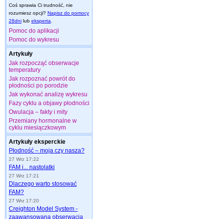
Coś sprawia Ci trudność, nie
rozumiesz opcji?
Napisz do pomocy
28dni
lub
eksperta
.
Pomoc do aplikacji
Pomoc do wykresu
Artykuły
Jak rozpocząć obserwacje
temperatury
Jak rozpoznać powrót do
płodności po porodzie
Jak wykonać analizę wykresu
Fazy cyklu a objawy płodności
Owulacja – fakty i mity
Przemiany hormonalne w
cyklu miesiączkowym
Artykuły eksperckie
Płodność – moja czy nasza?
27 Wrz 17:22
FAM i... nastolatki
27 Wrz 17:21
Dlaczego warto stosować
FAM?
27 Wrz 17:20
Creighton Model System -
zaawansowana obserwacja