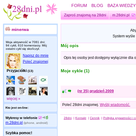
FORUM
BLOG
BAZA WIEDZY
Zaproś znajomą na 28dni
m.28dni.pl
minerwa
Aby
System wyśle 
Moja aktywność w 7081 dni:
Mój opis
94 cykli, 610 komentarzy. Mój
ostatni cykl się skończył.
Napisz do mnie
Opis tej osoby jest dostępny wyłącznie dla
Poleć znajomej
Moje cykle (1)
Przyjaciółki
(13)
(nr 35) grudzień 2009
więcej »
Poleć 28dni znajomej.
Wyślij wiadomość.
Kto jest on-line:
Wykresy w telefonie
28dni
|
Kontakt
|
Cennik
|
Polityka prywatności i 
m.28dni.pl
(iphone, android)
Szybka pomoc!