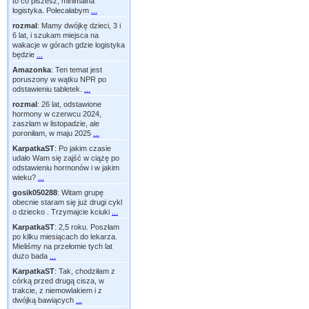
to co piszesz, minimalna
logistyka. Polecałabym
...
rozmal
:
Mamy dwójkę dzieci, 3 i
6 lat, i szukam miejsca na
wakacje w górach gdzie logistyka
będzie
...
Amazonka
:
Ten temat jest
poruszony w wątku NPR po
odstawieniu tabletek.
...
rozmal
:
26 lat, odstawione
hormony w czerwcu 2024,
zaszłam w listopadzie, ale
poroniłam, w maju 2025
...
KarpatkaST
:
Po jakim czasie
udało Wam się zajść w ciążę po
odstawieniu hormonów i w jakim
wieku?
...
gosik050288
:
Witam grupę
obecnie staram się już drugi cykl
o dziecko . Trzymajcie kciuki
...
KarpatkaST
:
2,5 roku. Poszłam
po kilku miesiącach do lekarza.
Mieliśmy na przełomie tych lat
dużo bada
...
KarpatkaST
:
Tak, chodziłam z
córką przed drugą cisza, w
trakcie, z niemowlakiem i z
dwójką bawiących
...