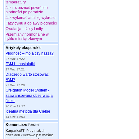
temperatury
Jak rozpoznać powrót do
płodności po porodzie
Jak wykonać analizę wykresu
Fazy cyklu a objawy płodności
Owulacja – fakty i mity
Przemiany hormonalne w
cyklu miesiączkowym
Artykuły eksperckie
Płodność – moja czy nasza?
27 Wrz 17:22
FAM i... nastolatki
27 Wrz 17:21
Dlaczego warto stosować
FAM?
27 Wrz 17:20
Creighton Model System -
zaawansowana obserwacja
śluzu
20 Cze 17:27
Idealna metoda dla Ciebie
14 Cze 11:53
Komentarze forum
KarpatkaST
:
Przy małych
dzieciach kluczowe jest właśnie