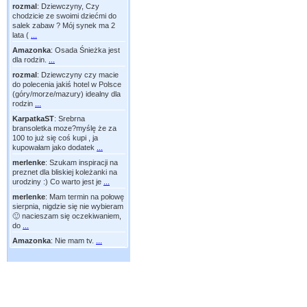
rozmal
:
Dziewczyny, Czy
chodzicie ze swoimi dziećmi do
salek zabaw ? Mój synek ma 2
lata (
...
Amazonka
:
Osada Śnieżka jest
dla rodzin.
...
rozmal
:
Dziewczyny czy macie
do polecenia jakiś hotel w Polsce
(góry/morze/mazury) idealny dla
rodzin
...
KarpatkaST
:
Srebrna
bransoletka moze?myślę że za
100 to już się coś kupi , ja
kupowałam jako dodatek
...
merlenke
:
Szukam inspiracji na
preznet dla bliskiej koleżanki na
urodziny :) Co warto jest je
...
merlenke
:
Mam termin na połowę
sierpnia, nigdzie się nie wybieram
🙂 nacieszam się oczekiwaniem,
do
...
Amazonka
:
Nie mam tv.
...